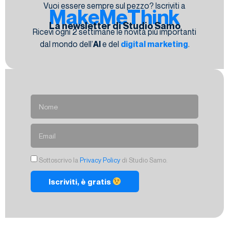
Vuoi essere sempre sul pezzo? Iscriviti a
MakeMeThink
La newsletter di Studio Samo
Ricevi ogni 2 settimane le novità più importanti
dal mondo dell’
AI
e del
digital marketing
.
Sottoscrivo la
Privacy Policy
di Studio Samo.
Iscriviti, è gratis