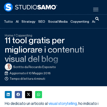
Tutto
AI
Strategy
SEO
Social Media
Copywriting
Advertisi
Home
/
Copywriting
11 tool gratis per
migliorare i contenuti
visual del blog
Scritto da
Riccardo Esposito
Aggiornato il 10 Maggio 2016
Tempo di lettura 4 minuti
Ho dedicato un articolo al
visual storytelling
, ho indicato i