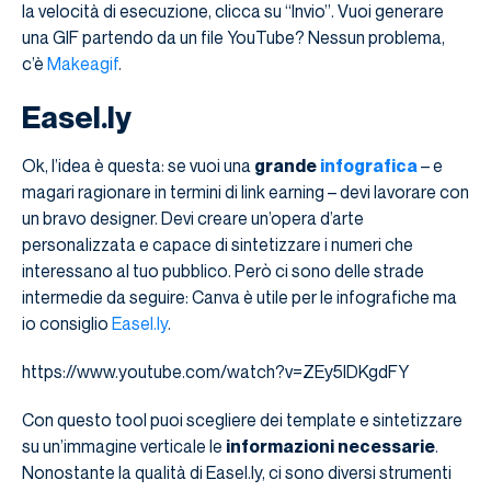
la velocità di esecuzione, clicca su “Invio”. Vuoi generare
una GIF partendo da un file YouTube? Nessun problema,
c’è
Makeagif
.
Easel.ly
Ok, l’idea è questa: se vuoi una
grande
infografica
– e
magari ragionare in termini di link earning – devi lavorare con
un bravo designer. Devi creare un’opera d’arte
personalizzata e capace di sintetizzare i numeri che
interessano al tuo pubblico. Però ci sono delle strade
intermedie da seguire: Canva è utile per le infografiche ma
io consiglio
Easel.ly
.
https://www.youtube.com/watch?v=ZEy5IDKgdFY
Con questo tool puoi scegliere dei template e sintetizzare
su un’immagine verticale le
informazioni necessarie
.
Nonostante la qualità di Easel.ly, ci sono diversi strumenti