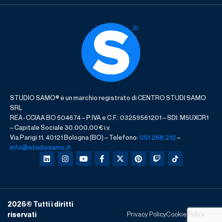
STUDIO SAMO® è un marchio registrato di CENTRO STUDI SAMO
SRL
REA-CCIAA BO 504674 – P.IVA e C.F.: 03259561201 – SDI: M5UXCR1
– Capitale Sociale 30.000,00 € i.v.
Via Parigi 11, 40121 Bologna (BO) – Telefono:
051.268.212
–
info@studiosamo.it
2026
© Tutti i diritti
Privacy Policy
Cookie Policy
riservati​