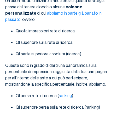
Un buon modo di iniziare a riflettere su questa strategia
passa dal tenere d’occhio alcune
colonne
personalizzate
di cui
abbiamo in parte già parlato in
passato
, ovvero:
Quota impressioni rete di ricerca
QI superiore sulla rete di ricerca
QI parte superiore assoluta (ricerca)
Queste sono in grado di darti una panoramica sulla
percentuale di impressioni raggiunta dalla tua campagna
per all’interno delle aste a cui può partecipare,
mostrandone la specifica percentuale. Inoltre, abbiamo:
QI persa rete di ricerca (
ranking
)
QI superiore persa sulla rete di ricerca (ranking)