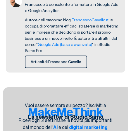
Francesco è consulente e formatore in Google Ads
e Google Analytics.
Autore dell'omonimo blog
FrancescoGavello.it
, si
occupa di progettare efficaci strategie di marketing
per le imprese che decidono di portare il proprio
business a un nuovo livello. È autore, tra gli altri, del
corso "
Google Ads (base e avanzato)
" in Studio
Samo Pro.
Articoli di Francesco Gavello
Vuoi essere sempre sul pezzo? Iscriviti a
MakeMeThink
La newsletter di Studio Samo
Ricevi ogni 2 settimane le novità più importanti
dal mondo dell’
AI
e del
digital marketing
.