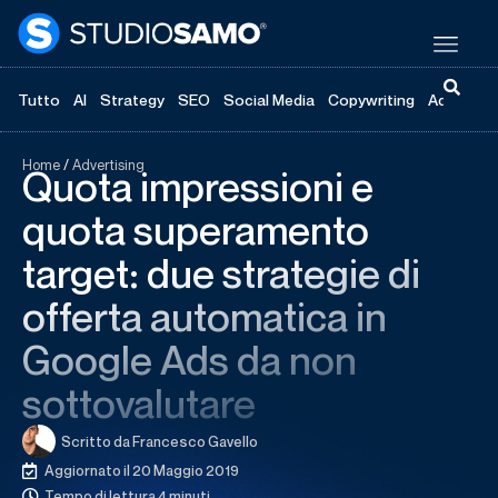
Tutto
AI
Strategy
SEO
Social Media
Copywriting
Advertisi
Home
/
Advertising
Quota impressioni e
quota superamento
target: due strategie di
offerta automatica in
Google Ads da non
sottovalutare
Scritto da
Francesco Gavello
Aggiornato il 20 Maggio 2019
Tempo di lettura 4 minuti