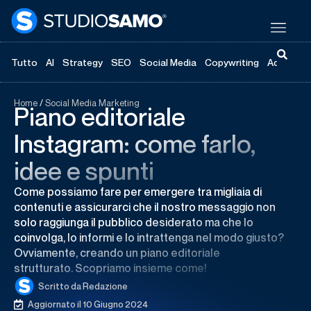
Tutto
AI
Strategy
SEO
Social Media
Copywriting
Advertisi
Home
/
Social Media Marketing
Piano editoriale
Instagram: come farlo,
idee e spunti
Come possiamo fare per emergere tra migliaia di
contenuti e assicurarci che il nostro messaggio non
solo raggiunga il pubblico desiderato ma che lo
coinvolga, lo informi e lo intrattenga nel modo giusto?
Ovviamente, creando un piano editoriale
strutturato. Scopriamo insieme come!
Scritto da
Redazione
Aggiornato il 10 Giugno 2024