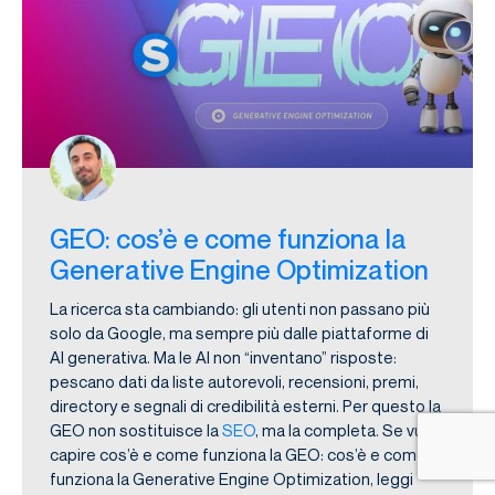
GEO: cos’è e come funziona la
Generative Engine Optimization
La ricerca sta cambiando: gli utenti non passano più
solo da Google, ma sempre più dalle piattaforme di
AI generativa. Ma le AI non “inventano” risposte:
pescano dati da liste autorevoli, recensioni, premi,
directory e segnali di credibilità esterni. Per questo la
GEO non sostituisce la
SEO
, ma la completa. Se vuoi
capire cos’è e come funziona la GEO: cos’è e come
funziona la Generative Engine Optimization, leggi