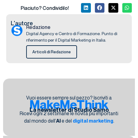
Piaciuto? Condividilo!
L'autore
Redazione
Digital Agency e Centro di Formazione. Punto di
riferimento per il Digital Marketing in Italia.
Articoli di Redazione
Vuoi essere sempre sul pezzo? Iscriviti a
MakeMeThink
La newsletter di Studio Samo
Ricevi ogni 2 settimane le novità più importanti
dal mondo dell’
AI
e del
digital marketing
.