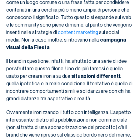
come un luogo comune o una frase fatta per condividere
contenuti in una cerchia più o meno ampia di persone che
conoscono il significato. Tutto questo si espande sul web
e le community sono piene di meme, al punto che vengono
inseriti nelle strategie di
content marketing
sui social
media. Non a caso, inoltre, si ritrovano nella
campagna
visual della Fiesta
.
Il brand in questione, infatti, ha sfruttato una serie di idee
per sfruttare questo filone. Uno dei più famosi è quello
usato per creare ironia su due
situazioni differenti
:
quella ipotetica e la reale condizione. Il tentativo è quello di
incontrare comportamenti simili e solidarizzare con chi ha
grandi distanze tra aspettative e realtà.
Ovviamente ironizzando il tutto con intelligenza. L’aspetto
interessante: dietro alla pubblicazione non commerciale
(non si tratta di una sponsorizzazione del prodotto) c’è il
brand che viene ripreso sul classico bordo nero del meme,