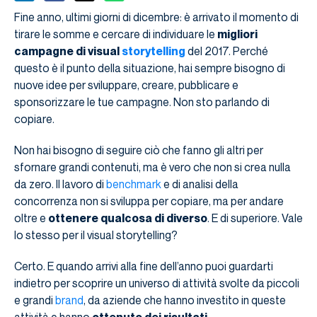
Fine anno, ultimi giorni di dicembre: è arrivato il momento di
tirare le somme e cercare di individuare le
migliori
campagne di visual
storytelling
del 2017. Perché
questo è il punto della situazione, hai sempre bisogno di
nuove idee per sviluppare, creare, pubblicare e
sponsorizzare le tue campagne. Non sto parlando di
copiare.
Non hai bisogno di seguire ciò che fanno gli altri per
sfornare grandi contenuti, ma è vero che non si crea nulla
da zero. Il lavoro di
benchmark
e di analisi della
concorrenza non si sviluppa per copiare, ma per andare
oltre e
ottenere qualcosa di diverso
. E di superiore. Vale
lo stesso per il visual storytelling?
Certo. E quando arrivi alla fine dell’anno puoi guardarti
indietro per scoprire un universo di attività svolte da piccoli
e grandi
brand
, da aziende che hanno investito in queste
attività e hanno
ottenuto dei risultati
.