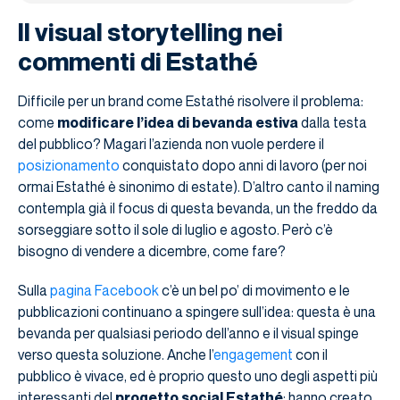
Il visual storytelling nei
commenti di Estathé
Difficile per un brand come Estathé risolvere il problema:
come
modificare l’idea di bevanda estiva
dalla testa
del pubblico? Magari l’azienda non vuole perdere il
posizionamento
conquistato dopo anni di lavoro (per noi
ormai Estathé è sinonimo di estate). D’altro canto il naming
contempla già il focus di questa bevanda, un the freddo da
sorseggiare sotto il sole di luglio e agosto. Però c’è
bisogno di vendere a dicembre, come fare?
Sulla
pagina Facebook
c’è un bel po’ di movimento e le
pubblicazioni continuano a spingere sull’idea: questa è una
bevanda per qualsiasi periodo dell’anno e il visual spinge
verso questa soluzione. Anche l’
engagement
con il
pubblico è vivace, ed è proprio questo uno degli aspetti più
interessanti del
progetto social Estathé
: hanno creato