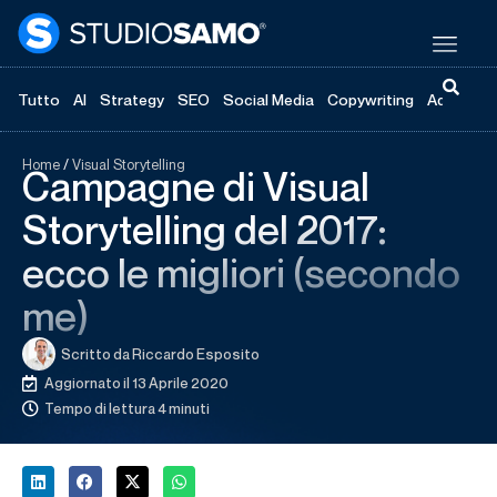
Tutto
AI
Strategy
SEO
Social Media
Copywriting
Advertisi
Home
/
Visual Storytelling
Campagne di Visual
Storytelling del 2017:
ecco le migliori (secondo
me)
Scritto da
Riccardo Esposito
Aggiornato il 13 Aprile 2020
Tempo di lettura 4 minuti