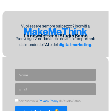
Vuoi essere sempre sul pezzo? Iscriviti a
MakeMeThink
La newsletter di Studio Samo
Ricevi ogni 2 settimane le novità più importanti
dal mondo dell’
AI
e del
digital marketing
.
Sottoscrivo la
Privacy Policy
di Studio Samo.