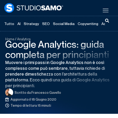
Tutto
AI
Strategy
SEO
Social Media
Copywriting
Advertisi
Home
/
Analytics
Google Analytics: guida
completa per principianti
Muovere i primi passi in Google Analytics non è così
complesso come può sembrare, tuttavia richiede di
prendere dimestichezza con l’architettura della
piattaforma. Ecco quindi una guida di Google Analytics
per principianti.
Scritto da
Francesco Gavello
Aggiornato il 18 Giugno 2020
Tempo di lettura 15 minuti