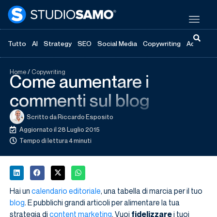
Tutto
AI
Strategy
SEO
Social Media
Copywriting
Advertisi
Home
/
Copywriting
Come aumentare i
commenti sul blog
Scritto da
Riccardo Esposito
Aggiornato il 28 Luglio 2015
Tempo di lettura 4 minuti
Hai un
calendario editoriale
, una tabella di marcia per il tuo
blog
. E pubblichi grandi articoli per alimentare la tua
strategia di
content marketing
. Vuoi
fidelizzare
i tuoi