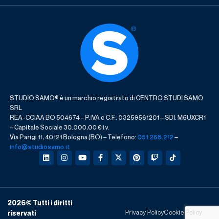
STUDIO SAMO® è un marchio registrato di CENTRO STUDI SAMO
SRL
REA-CCIAA BO 504674 – P.IVA e C.F.: 03259561201 – SDI: M5UXCR1
– Capitale Sociale 30.000,00 € i.v.
Via Parigi 11, 40121 Bologna (BO) – Telefono:
051.268.212
–
info@studiosamo.it
2026
© Tutti i diritti
Privacy Policy
Cookie Policy
riservati​