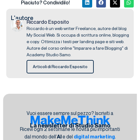
Piaciuto? Condividilo!
L'autore
Riccardo Esposito
Riccardo è un web writer Freelance, autore del blog
My Social Web. Si occupa di scrittura online, blogging
e copy. Ottimizza i testi per landing page e siti web.
Autore del corso online "Imparare a fare Blogging" di
Academy Studio Samo.
Articoli di Riccardo Esposito
Vuoi essere sempre sul pezzo? Iscriviti a
MakeMeThink
La newsletter di Studio Samo
Ricevi ogni 2 settimane le novità più importanti
dal mondo dell’
AI
e del
digital marketing
.