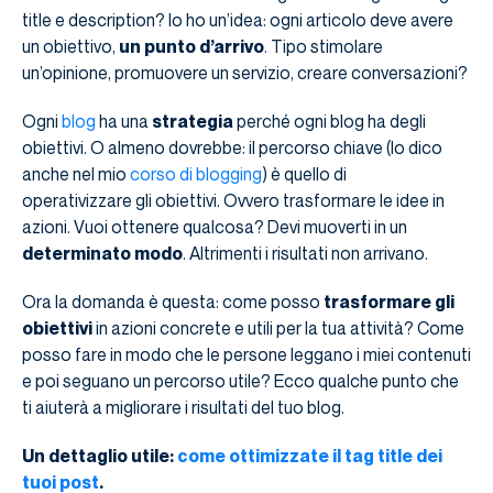
title e description? Io ho un’idea: ogni articolo deve avere
un obiettivo,
un punto d’arrivo
. Tipo stimolare
un’opinione, promuovere un servizio, creare conversazioni?
Ogni
blog
ha una
strategia
perché ogni blog ha degli
obiettivi. O almeno dovrebbe: il percorso chiave (lo dico
anche nel mio
corso di blogging
) è quello di
operativizzare gli obiettivi. Ovvero trasformare le idee in
azioni. Vuoi ottenere qualcosa? Devi muoverti in un
determinato modo
. Altrimenti i risultati non arrivano.
Ora la domanda è questa: come posso
trasformare gli
obiettivi
in azioni concrete e utili per la tua attività? Come
posso fare in modo che le persone leggano i miei contenuti
e poi seguano un percorso utile? Ecco qualche punto che
ti aiuterà a migliorare i risultati del tuo blog.
Un dettaglio utile:
come ottimizzate il tag title dei
tuoi post
.