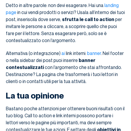
Detto in altre parole: non devi esagerare. Hai una
landing
page
in cui vendi prodotti o servizi? Usala all’interno dei tuoi
post, inseriscila dove serve,
sfrutta le call to action
per
invitare le persone a cliccare, a scoprire quello che puoi
fare per il lettore. Senza esagerare però, solo se è
contestualizzato con l’argomento.
Alternativa (o integrazione)
ai
link interni:
banner
. Nel footer
o nella sidebar dei post puoi inserire
banner
contestualizzati
con l’argomento che stai affrontando.
Destinazione? La pagina che trasformerà i tuoi lettori in
clienti o in contatti utili per la tua attività.
La tua opinione
Bastano poche attenzioni per ottenere buoni risultati con il
tuo blog. Call to action e link interni possono portare i
lettori verso le pagine più importanti, ma devi sempre
contestualizzare le tue azioni. E settare degli
obiettivi in