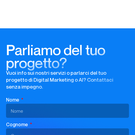
Parliamo del tuo
progetto?
Vuoi info sui nostri servizi o parlarci del tuo
progetto di Digital Marketing o AI? Contattaci
senza impegno.
Nome
Cognome