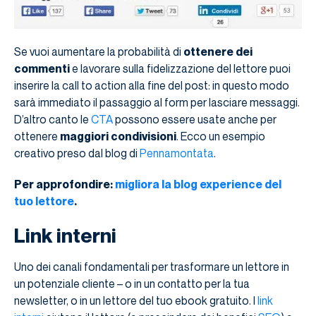
Se vuoi aumentare la probabilità di
ottenere dei
commenti
e lavorare sulla fidelizzazione del lettore puoi
inserire la call to action alla fine del post: in questo modo
sarà immediato il passaggio al form per lasciare messaggi.
D’altro canto le
CTA
possono essere usate anche per
ottenere
maggiori condivisioni
. Ecco un esempio
creativo preso dal blog di
Pennamontata
.
Per approfondire:
migliora la blog experience del
tuo lettore
.
Link interni
Uno dei canali fondamentali per trasformare un lettore in
un potenziale cliente – o in un contatto per la tua
newsletter, o in un lettore del tuo ebook gratuito. I
link