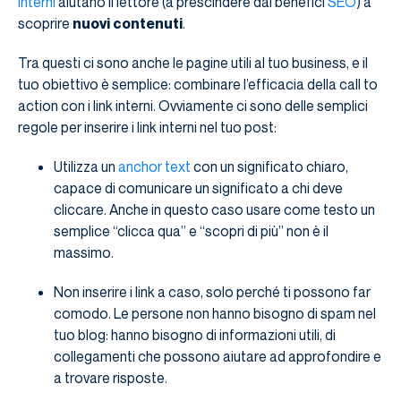
interni
aiutano il lettore (a prescindere dai benefici
SEO
) a
scoprire
nuovi contenuti
.
Tra questi ci sono anche le pagine utili al tuo business, e il
tuo obiettivo è semplice: combinare l’efficacia della call to
action con i link interni. Ovviamente ci sono delle semplici
regole per inserire i link interni nel tuo post:
Utilizza un
anchor text
con un significato chiaro,
capace di comunicare un significato a chi deve
cliccare. Anche in questo caso usare come testo un
semplice “clicca qua” e “scopri di più” non è il
massimo.
Non inserire i link a caso, solo perché ti possono far
comodo. Le persone non hanno bisogno di spam nel
tuo blog: hanno bisogno di informazioni utili, di
collegamenti che possono aiutare ad approfondire e
a trovare risposte.