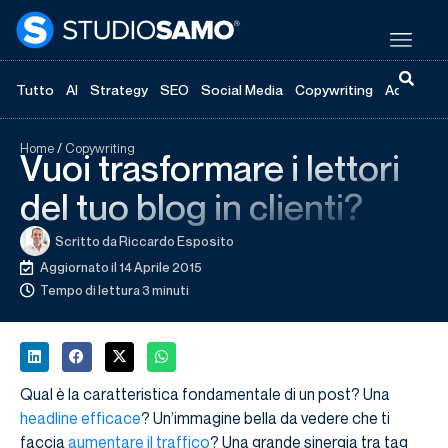
Tutto
AI
Strategy
SEO
Social Media
Copywriting
Advertisi
Home
/
Copywriting
Vuoi trasformare i lettori
del tuo blog in clienti?
Scritto da
Riccardo Esposito
Aggiornato il 14 Aprile 2015
Tempo di lettura 3 minuti
Qual è la caratteristica fondamentale di un post? Una
headline efficace
? Un’immagine bella da vedere che ti
faccia
aumentare il traffico
? Una grande sinergia tra tag