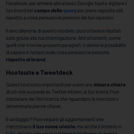
Facebook, per arrivare allo stesso Google: basta digitare il
tuo brand nel
campo delle
query
per avere risposte utili
rispetto a cosa pensano le persone del tuo operato.
Il vero dilemma di questo modello: puoi ottenere risultati
solo grazie alla tua interrogazione. Altri strumenti, come
quelli che trovi nei prossimi paragrafi, ti danno la possibilità
di sapere in tempo reale cosa pensano le persone
rispetto al brand
.
Hootsuite e Tweetdeck
Questi tool sono importanti per avere una
misura chiara
di ciò che succede su Twitter intorno al tuo brand. Puoi
impostare dei filtri ricerca che riguardano le menzioni o
determinate parole chiave.
Il vantaggio? Puoi seguire gli aggiornamenti che
menzionano
il tuo nome utente
, ma anche il dominio o
l’
URL
del sito con errori o lettere in più/meno. In questo