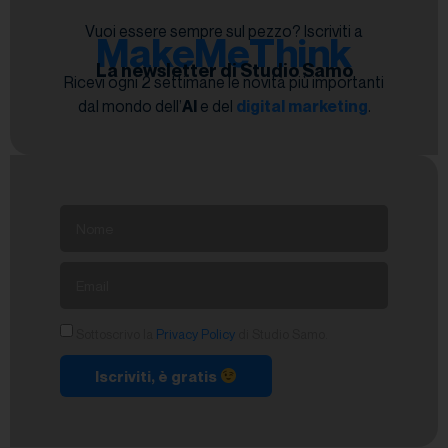
Vuoi essere sempre sul pezzo? Iscriviti a
MakeMeThink
La newsletter di Studio Samo
Ricevi ogni 2 settimane le novità più importanti
dal mondo dell’
AI
e del
digital marketing
.
Sottoscrivo la
Privacy Policy
di Studio Samo.
Iscriviti, è gratis