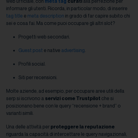
web ufficiale, con
meta tag
curati
alla perfezione per
informare gli utenti. Ricorda, in particolar modo, di inserire
tag title
e
meta description
in grado di far capire subito chi
sei e cosa fai. Ma come puoi occupare gli altri slot?
Progetti web secondari.
Guest post
e native
advertising
.
Profili social.
Siti per recensioni.
Molte aziende, ad esempio, per occupare aree utili della
serp si iscrivono a
servizi come Trustpilot
che si
posizionano bene con le query “recensione + brand” o
varianti simili.
Una delle attività per
proteggere la reputazione
riguarda la capacità di intercettare le query navigazionali,