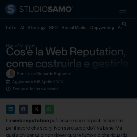
Tutto
AI
Strategy
SEO
Social Media
Copywriting
Advertisi
Home
/
Strategy
Cos’è la Web Reputation,
come costruirla e gestirla
Scritto da
Riccardo Esposito
Aggiornato il 18 Aprile 2020
Tempo di lettura 4 minuti
La
web reputation
può essere uno dei punti essenziali
per il lavoro che svolgi. Non sei d’accordo? Va bene. Ma
guai a chi pensa di non dover curare tutto ciò che riguarda