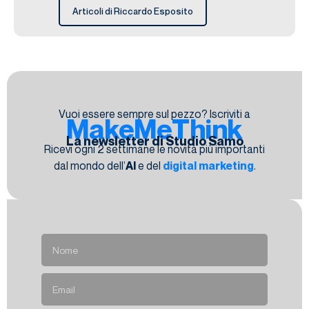
Articoli di Riccardo Esposito
Vuoi essere sempre sul pezzo? Iscriviti a
MakeMeThink
La newsletter di Studio Samo
Ricevi ogni 2 settimane le novità più importanti
dal mondo dell’
AI
e del
digital marketing
.