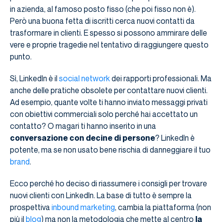
in azienda, al famoso posto fisso (che poi fisso non è).
Però una buona fetta di iscritti cerca nuovi contatti da
trasformare in clienti. E spesso si possono ammirare delle
vere e proprie tragedie nel tentativo di raggiungere questo
punto.
Sì, LinkedIn è il
social network
dei rapporti professionali. Ma
anche delle pratiche obsolete per contattare nuovi clienti.
Ad esempio, quante volte ti hanno inviato messaggi privati
con obiettivi commerciali solo perché hai accettato un
contatto? O magari ti hanno inserito in una
conversazione con decine di persone
? LinkedIn è
potente, ma se non usato bene rischia di danneggiare il tuo
brand
.
Ecco perché ho deciso di riassumere i consigli per trovare
nuovi clienti con LinkedIn. La base di tutto è sempre la
prospettiva
inbound marketing
, cambia la piattaforma (non
più il
blog
) ma non la metodologia che mette al centro
la