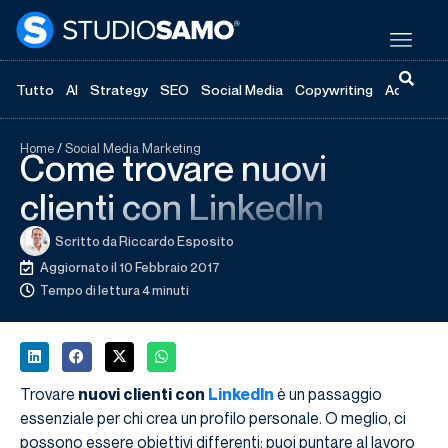
Tutto
AI
Strategy
SEO
Social Media
Copywriting
Advertisi
Home
/
Social Media Marketing
Come trovare nuovi
clienti con LinkedIn
Scritto da
Riccardo Esposito
Aggiornato il 10 Febbraio 2017
Tempo di lettura 4 minuti
Trovare
nuovi clienti con
LinkedIn
è un passaggio
essenziale per chi crea un profilo personale. O meglio, ci
possono essere obiettivi differenti: puoi puntare al lavoro