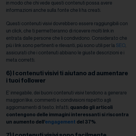
in modo che chi vede questi contenuti possa avere
informazioni anche sulla fonte che li ha creati.
Questi contenuti visivi dovrebbero essere raggiungibili con
un click, che ti permetteranno di ricevere molti link in
entrata dalle persone che li condividono. Considerato che
più i link sono pertinenti e rilevanti, più sono utili per la
SEO
,
assicurati che i contenuti abbiano le giuste descrizioni e i
meta corretti.
6) I contenuti visivi ti aiutano ad aumentare
i tuoi follower
E’ innegabile, dei buoni contenuti visivi tendono a generare
maggiori like, commenti e condivisioni rispetto agli
aggiornamenti di testo. Infatti,
quando gli articoli
contengono delle immagini interessanti si riscontra
un aumento dell’
engagement
del 37%
.
7) I contenuti visivi sono facilmente