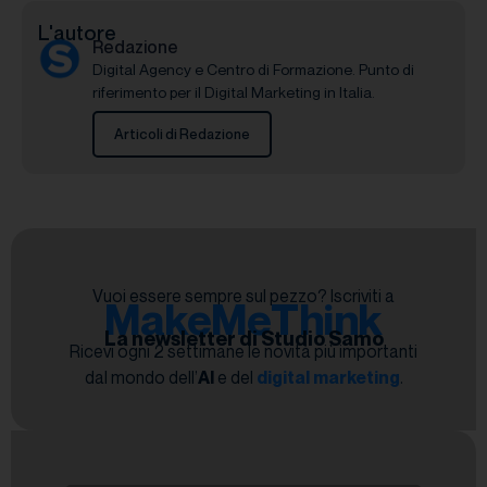
L'autore
Redazione
Digital Agency e Centro di Formazione. Punto di
riferimento per il Digital Marketing in Italia.
Articoli di Redazione
Vuoi essere sempre sul pezzo? Iscriviti a
MakeMeThink
La newsletter di Studio Samo
Ricevi ogni 2 settimane le novità più importanti
dal mondo dell’
AI
e del
digital marketing
.