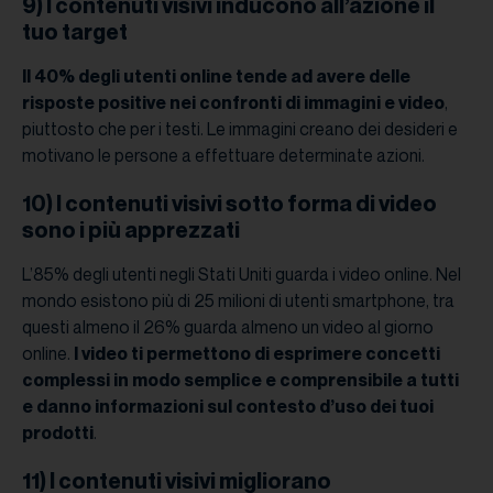
9) I contenuti visivi inducono all’azione il
tuo target
Il 40% degli utenti online tende ad avere delle
risposte positive nei confronti di immagini e video
,
piuttosto che per i testi. Le immagini creano dei desideri e
motivano le persone a effettuare determinate azioni.
10) I contenuti visivi sotto forma di video
sono i più apprezzati
L’85% degli utenti negli Stati Uniti guarda i video online. Nel
mondo esistono più di 25 milioni di utenti smartphone, tra
questi almeno il 26% guarda almeno un video al giorno
online.
I video ti permettono di esprimere concetti
complessi in modo semplice e comprensibile a tutti
e danno informazioni sul contesto d’uso dei tuoi
prodotti
.
11) I contenuti visivi migliorano