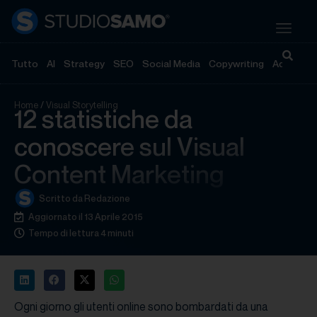
Tutto
AI
Strategy
SEO
Social Media
Copywriting
Advertisi
Home
/
Visual Storytelling
12 statistiche da
conoscere sul Visual
Content Marketing
Scritto da
Redazione
Aggiornato il 13 Aprile 2015
Tempo di lettura 4 minuti
Ogni giorno gli utenti online sono bombardati da una