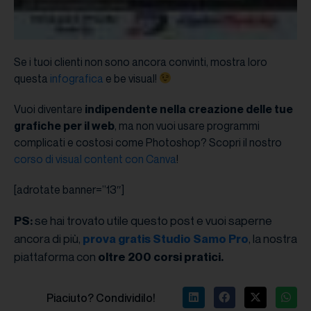
Se i tuoi clienti non sono ancora convinti, mostra loro
questa
infografica
e be visual!
Vuoi diventare
indipendente nella creazione delle tue
grafiche per il web
, ma non vuoi usare programmi
complicati e costosi come Photoshop? Scopri il nostro
corso di visual content con Canva
!
[adrotate banner=”13″]
se hai trovato utile questo post e vuoi saperne
PS:
ancora di più,
, la nostra
prova gratis Studio Samo Pro
piattaforma con
oltre 200 corsi pratici.
Piaciuto? Condividilo!