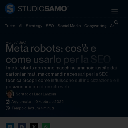
Tutto
AI
Strategy
SEO
Social Media
Copywriting
Advertisi
Home
/
SEO
Meta robots: cos’è e
come usarlo per la SEO
I meta robots non sono macchine umanoidi uscite dai
cartoni animati, ma comandi necessari per la SEO
tecnica. Scopri come influiscono sull'indicizzazione e il
posizionamento di un sito web.
Scritto da
Luca Lanzoni
Aggiornato il 10 Febbraio 2022
Tempo di lettura 4 minuti