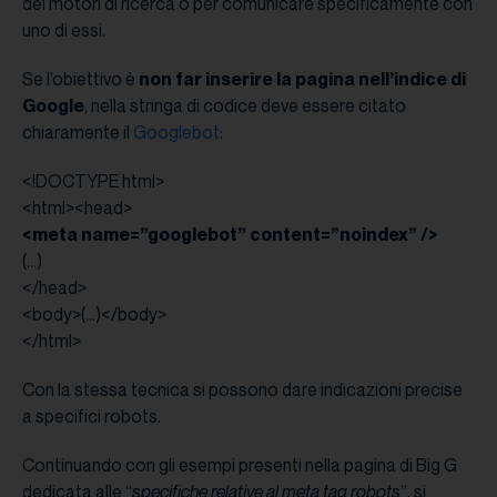
dei motori di ricerca o per comunicare specificamente con
uno di essi.
Se l’obiettivo è
non far inserire la pagina nell’indice di
Google
, nella stringa di codice deve essere citato
chiaramente il
Googlebot
:
<!DOCTYPE html>
<html><head>
<meta name=”googlebot” content=”noindex” />
(…)
</head>
<body>(…)</body>
</html>
Con la stessa tecnica si possono dare indicazioni precise
a specifici robots.
Continuando con gli esempi presenti nella pagina di Big G
dedicata alle “
specifiche relative al meta tag robots
”, si