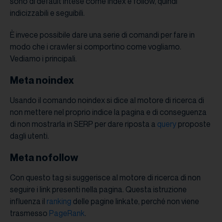
sono di default intese come index e follow, quindi
indicizzabili e seguibili.
È invece possibile dare una serie di comandi per fare in
modo che i crawler si comportino come vogliamo.
Vediamo i principali.
Meta noindex
Usando il comando noindex si dice al motore di ricerca di
non mettere nel proprio indice la pagina e di conseguenza
di non mostrarla in SERP per dare riposta a
query
proposte
dagli utenti.
Meta nofollow
Con questo tag si suggerisce al motore di ricerca di non
seguire i link presenti nella pagina. Questa istruzione
influenza il
ranking
delle pagine linkate, perché non viene
trasmesso
PageRank
.