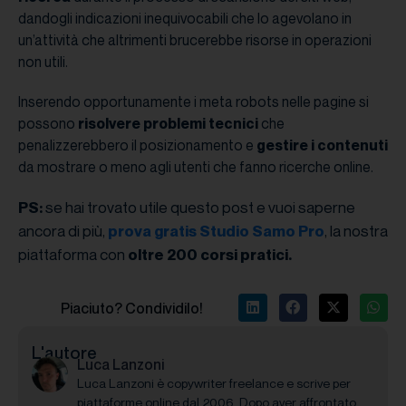
dandogli indicazioni inequivocabili che lo agevolano in
un’attività che altrimenti brucerebbe risorse in operazioni
non utili.
Inserendo opportunamente i meta robots nelle pagine si
possono
risolvere problemi tecnici
che
penalizzerebbero il posizionamento e
gestire i contenuti
da mostrare o meno agli utenti che fanno ricerche online.
se hai trovato utile questo post e vuoi saperne
PS:
ancora di più,
, la nostra
prova gratis Studio Samo Pro
piattaforma con
oltre 200 corsi pratici.
Piaciuto? Condividilo!
L'autore
Luca Lanzoni
Luca Lanzoni è copywriter freelance e scrive per
piattaforme online dal 2006. Dopo aver affrontato