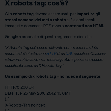
X robots tag: cos’è?
Gli
x robots tag
devono essere usati per
impartire gli
stessi comandi dei meta robots
ai file contenenti
immagini o documenti PDF, ovvero
contenuti non HTML
.
Google a proposito di questo argomento dice che:
“X-Robots-Tag può essere utilizzato come elemento della
risposta dell’intestazione
HTTP
di un
URL
specifico. Qualsiasi
istruzione utilizzabile in un meta tag robots può anche essere
specificata come un X-Robots-Tag.”
Un esempio di x robots tag – noindex è il seguente:
HTTP/1.1 200 OK
Date: Tue, 25 May 2010 21:42:43 GMT
(…)
X-Robots-Tag: noindex
(…)