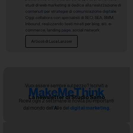
studi di web marketing si dedica alla realizzazione di
contenuti per strategie di comunicazione digitale.
Oggi collabora con specialisti di SEO, SEA, SMM,
Inbound, realizzando testi mirati per blog, siti, e-
commerce, landing page, social network.
Articoli di Luca Lanzoni
Vuoi essere sempre sul pezzo? Iscriviti a
MakeMeThink
La newsletter di Studio Samo
Ricevi ogni 2 settimane le novità più importanti
dal mondo dell’
AI
e del
digital marketing
.