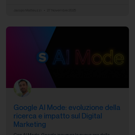
Jacopo Matteuzzi
27 Novembre 2025
Google AI Mode: evoluzione della
ricerca e impatto sul Digital
Marketing
Con AI Mode, Google inaugura la nuova era della