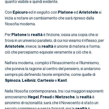
quanto visibile e quindi evidente.
Con
Epicuro
ed in seguito con
Platone
ed
Aristotele
si
inizia a notare un cambiamento che sarà ripreso dalla
filosofia moderna.
Per
Platone
la
realtà
è finzione, ossia una copia che si
trova in un universo parallelo, di cui noi viviamo il riflesso, per
Aristotele
, invece, la
realtà
è unione di materia e forma:
ciò che percepiamo equivale veramente a ciò che è.
Nell’era moderna, complici il Rinascimento e l’Illuminismo,
che poneva la ragione al centro del pensiero, si andarono
sempre più definendo teorie empiriche, come quelle di
Spinoza
,
Leibniz
,
Cartesio
e
Kant
.
Nella filosofia contemporanea, tra i cui maggiori esponenti
annoveriamo
Hegel
,
Freud
e
Nietzsche
, la
realtà
è
sinonimo di razionalità: sarà che il Novecento è stato un
secolo complesso e senza fronzoli, ma la
realtà
è