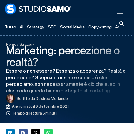
Tutto
AI
Strategy
SEO
Social Media
Copywriting
Advertisi
Home
/
Strategy
Marketing: percezione o
realtà?
Essere o non essere? Essenza o apparenza? Realtà o
percezione? Scopriamo insieme come ciò che
percepiamo, non necessariamente è ciò che è, ed in
che modo questo binomio è legato al marketing.
Scritto da
Desiree Morlando
Aggiornato il 9 Settembre 2021
Tempo di lettura 5 minuti