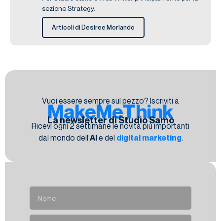
sezione Strategy.
Articoli di Desiree Morlando
Vuoi essere sempre sul pezzo? Iscriviti a
MakeMeThink
La newsletter di Studio Samo
Ricevi ogni 2 settimane le novità più importanti
dal mondo dell’
AI
e del
digital marketing
.