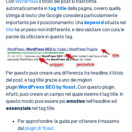
Con
WordPress
il titolo del post si trasforma
automaticamente in
tag title
della pagina, ovvero quella
stringa di testo che Google considera particolarmente
importante per il posizionamento. Una
keyword
situata nel
title
ha un peso non indifferente, e devi valutare con cura le
parole da utilizzare in questo tag.
Per questo puoi creare una differenza tra headline, il titolo
del post, e tag title grazie a uno dei migliori
plugin:
WordPress SEO by Yoast
.
Con questo plugin,
infatti, puoi creare un campo nel quale inserire il tag title. In
questo modo puoi essere più
emotivo
nell’headline ed
essenziale
nel tag title.
Per approfondire: la guida per ottenere il massimo
dal
plugin di Yoast
.