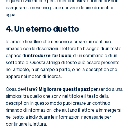
e questo vale anche per la mention. Mi raccomando: non
esagerare, a nessuno piace ricevere decine di mention
uguali.
4. Un eterno duetto
Io amo le headline che riescono a creare un continuo
rimando con le descrizioni. Il lettore ha bisogno di un testo
capace di
introdurre l’articolo
, di un sommario o di un
sottotitolo. Questa stringa di testo può essere presente
nell’articolo, in un campo a parte, o nella description che
appare nei motori di ricerca.
Cosa devi fare?
Migliorare questi spazi
pensando a una
simbiosi tra quello che scrivi nel titolo e il testo della
description. In questo modo puoi creare un continuo
rimando di informazioni che aiutano il lettore a immergersi
nel testo, a individuare le informazioni necessarie per
continuare la lettura.