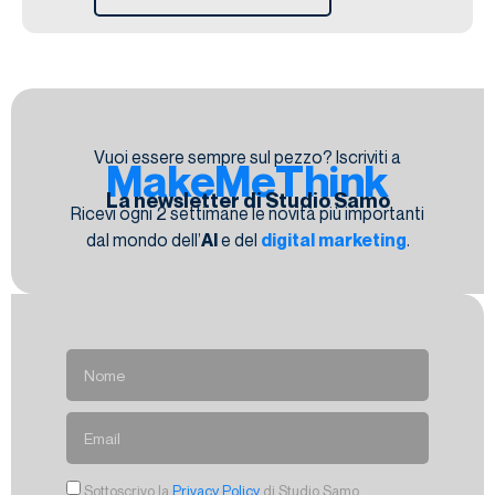
Vuoi essere sempre sul pezzo? Iscriviti a
MakeMeThink
La newsletter di Studio Samo
Ricevi ogni 2 settimane le novità più importanti
dal mondo dell’
AI
e del
digital marketing
.
Sottoscrivo la
Privacy Policy
di Studio Samo.