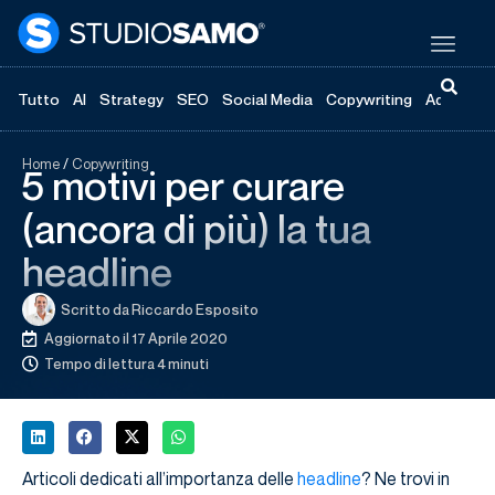
Tutto
AI
Strategy
SEO
Social Media
Copywriting
Advertisi
Home
/
Copywriting
5 motivi per curare
(ancora di più) la tua
headline
Scritto da
Riccardo Esposito
Aggiornato il 17 Aprile 2020
Tempo di lettura 4 minuti
Articoli dedicati all’importanza delle
headline
? Ne trovi in