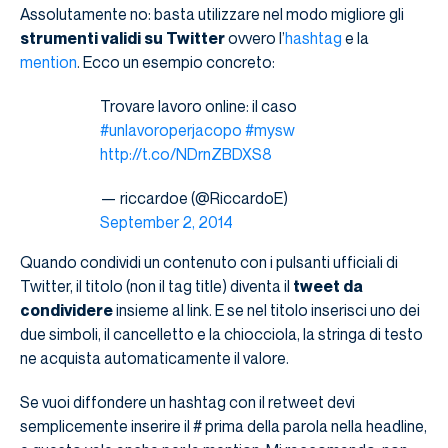
Assolutamente no: basta utilizzare nel modo migliore gli
strumenti validi su Twitter
ovvero l’
hashtag
e la
mention
. Ecco un esempio concreto:
Trovare lavoro online: il caso
#unlavoroperjacopo
#mysw
http://t.co/NDrnZBDXS8
— riccardoe (@RiccardoE)
September 2, 2014
Quando condividi un contenuto con i pulsanti ufficiali di
Twitter, il titolo (non il tag title) diventa il
tweet da
condividere
insieme al link. E se nel titolo inserisci uno dei
due simboli, il cancelletto e la chiocciola, la stringa di testo
ne acquista automaticamente il valore.
Se vuoi diffondere un hashtag con il retweet devi
semplicemente inserire il # prima della parola nella headline,