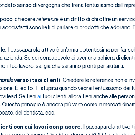
fondato senso di vergogna che frena l’entusiasmo dell’impr
 poco, chiedere
referenze
è un diritto di chi offre un servizi
lienti soddisfatti sono lieti di parlare di prodotti che adorano. 
Il passaparola attivo è un’arma potentissima per far sch
le.
tua azienda. Se sei consapevole di aver una schiera di clienti
 il tuo lavoro, sai già che saranno pronti per aiutarti.
morale
Chiedere le referenze non è inv
verso i tuoi clienti.
ione. È lecito. Ti stupirai quando vedrai l’entusiasmo dei tuo
ovi lead. Se tieni
ai
tuoi clienti, allora tieni anche alle person
. Questo principio è ancora più vero come in mercati dina
ocato, del dentista, ecc.
Il passaparola attivo t
lienti con cui lavori con piacere.
ti
con uno stampino
. Chiedi le referenze SOLO ai clienti con