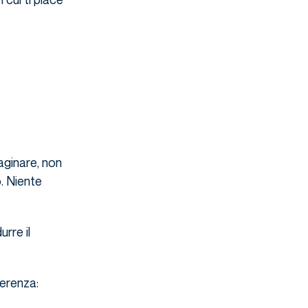
aginare, non
. Niente
urre il
ferenza: