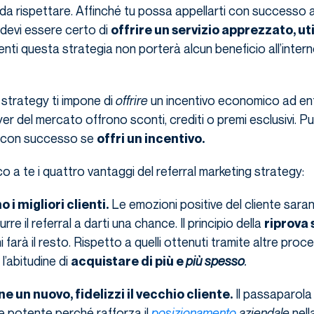
 da rispettare. Affinché tu possa appellarti con successo 
devi essere certo di
offrire un servizio apprezzato, ut
enti questa strategia non porterà alcun beneficio all’intern
g strategy ti impone di
offrire
un incentivo economico ad en
ayer del mercato offrono sconti, crediti o premi esclusivi. Pu
a con successo se
offri un incentivo.
 a te i quattro vantaggi del referral marketing strategy:
Le emozioni positive del cliente sarann
o i migliori clienti.
urre il referral a darti una chance. Il principio della
riprova 
 farà il resto. Rispetto a quelli ottenuti tramite altre proce
l’abitudine di
più spesso
.
acquistare di più e
Il passaparola 
 un nuovo, fidelizzi il vecchio cliente.
e potente perché rafforza il
posizionamento
aziendale
nell