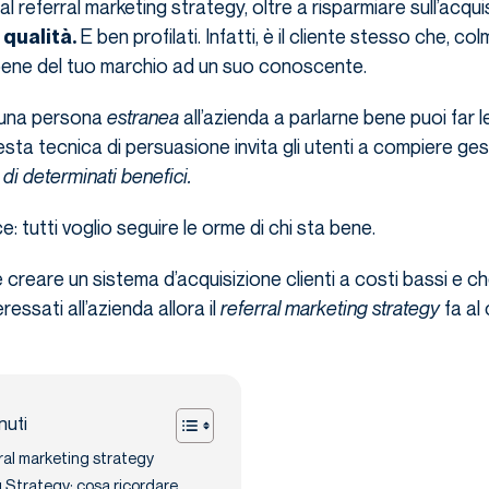
a al referral marketing strategy, oltre a risparmiare sull’acqu
E ben profilati. Infatti, è il cliente stesso che, col
 qualità.
bene del tuo marchio ad un suo conoscente.
 una persona
estranea
all’azienda a parlarne bene puoi far l
sta tecnica di persuasione invita gli utenti a compiere gesti
di determinati benefici.
ce: tutti voglio seguire le orme di chi sta bene.
è creare un sistema d’acquisizione clienti a costi bassi e c
eressati all’azienda allora il
referral marketing strategy
fa al
nuti
ral marketing strategy
 Strategy: cosa ricordare