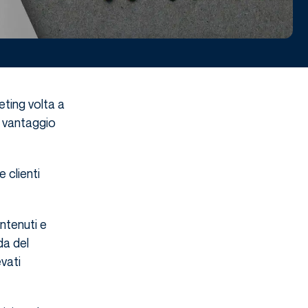
eting volta a
Il vantaggio
 clienti
ontenuti e
da del
vati