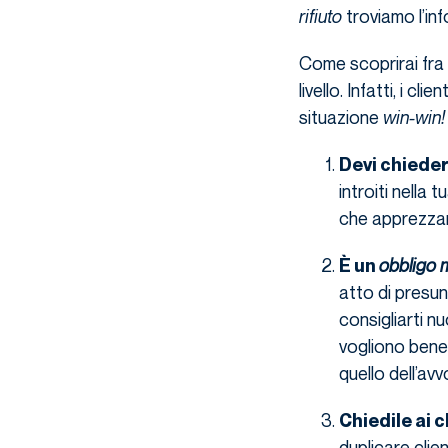
rifiuto
troviamo l’in
Come scoprirai fra
livello. Infatti, i c
situazione
win-win!
Devi chieder
introiti nella 
che apprezzano
obbligo 
È un
atto di presunz
consigliarti nu
vogliono bene
quello dell’avv
Chiedile ai c
duplicare clien