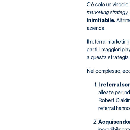
C’è solo un vincolo
marketing strategy,
Altrim
inimitabile.
azienda.
Il referral marketin
parti. I maggiori pl
a questa strategi
Nel complesso, ecco
I referral son
alleate per ind
Robert Cialdini
referral hanno 
Acquisendone
incredibilment