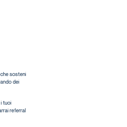
 che sosteni
rando dei
i tuoi
rrai referral