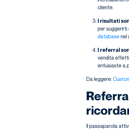
cliente.
I risultati s
per suggerirti
database
nel 
I referral so
vendita effett
entusiaste a
p
Da leggere:
Custome
Referra
ricorda
Il passaparola attiv