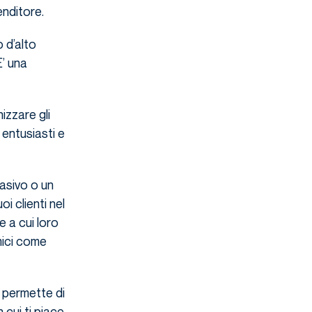
enditore.
o d’alto
E’ una
izzare gli
 entusiasti e
asivo o un
i clienti nel
e a cui loro
mici come
i permette di
 cui ti piace