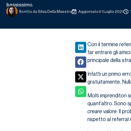
bassissimo.
Scritto da
Silvia Della Maestra
Aggiornato il 1 Luglio 2021
Con il termine refer
far entrare gli amici
principale della str
Infatti un primo er
gratuitamente. Nulla
Molti imprenditori s
quant’altro. Sono sp
creare valore
. Il p
rispetto al referral