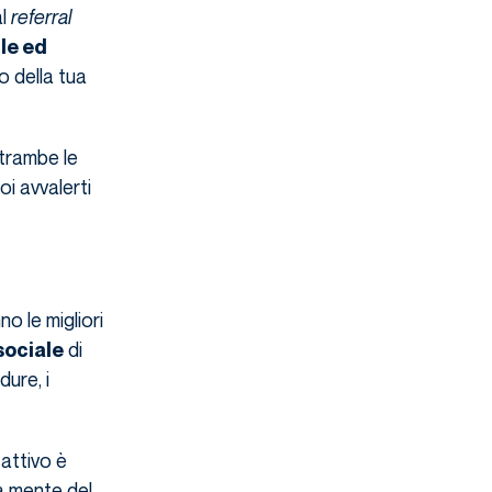
al
referral
ile ed
o della tua
trambe le
oi avvalerti
o le migliori
di
sociale
dure, i
attivo è
a mente del