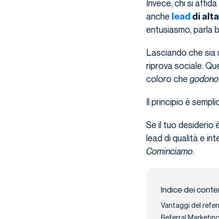
Invece, chi si affid
anche
lead
di alta
entusiasmo, parla 
Lasciando che sia
riprova sociale. Que
coloro che
godono 
Il principio è sempli
Se il tuo desiderio 
lead di qualità e int
Cominciamo
.
Indice dei conte
Vantaggi del refer
Referral Marketing