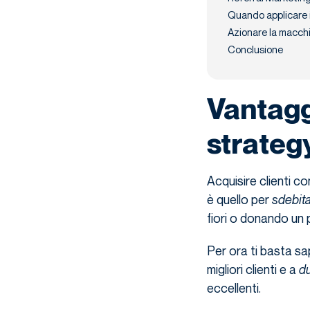
Quando applicare i
Azionare la macchi
Conclusione
Vantagg
strateg
Acquisire clienti co
è quello per
sdebita
fiori o donando un
Per ora ti basta sap
migliori clienti e a
du
eccellenti.