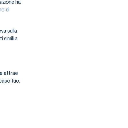
isizione ha
mo di
eva sulla
 simili a
he attrae
 caso tuo.