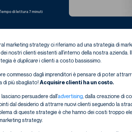
Tempo di lettura 7 minuti
ral marketing strategy ci riferiamo ad una strategia di mark
 dei nostri clienti esistenti all’interno della nostra azienda. 
ategia è
duplicare
i clienti a costo bassissimo.
rore commesso dagli imprenditori è pensare di poter attrarre
 di più sbagliato!
Acquisire clienti ha un costo.
i lasciano persuadere dall’
advertising
, dalla creazione di c
inti dal desiderio di attrarre nuovi clienti seguendo la stra
roblema di queste strategie è che hanno dei costi troppo ele
 marketing strategy.