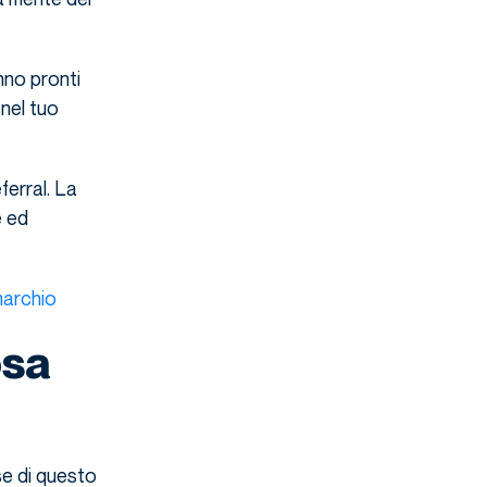
anno pronti
 nel tuo
ferral. La
e ed
marchio
osa
se di questo