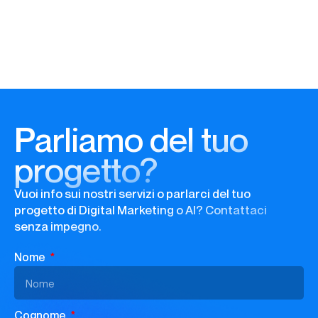
Parliamo del tuo
progetto?
Vuoi info sui nostri servizi o parlarci del tuo
progetto di Digital Marketing o AI? Contattaci
senza impegno.
Nome
Cognome