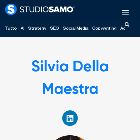
Tutto
AI
Strategy
SEO
Social Media
Copywriting
Advertisi
Silvia Della
Maestra