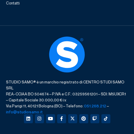
Contatti
STUDIO SAMO® è un marchio registrato di CENTRO STUDI SAMO
SRL
REA-CCIAA BO 504674 – P.IVA e C.F.: 03259561201 – SDI: M5UXCR1
– Capitale Sociale 30.000,00 € i.v.
Via Parigi 11, 40121 Bologna (BO) – Telefono:
051.268.212
–
info@studiosamo.it