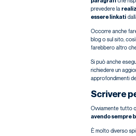
che ris
paragrafi
prevedere la
reali
dall
essere linkati
Occorre anche fare u
blog o sul sito, cos
farebbero altro che 
Si può anche esegui
richiedere un aggio
approfondimenti del
Scrivere p
Ovviamente tutto qu
avendo sempre ben 
È molto diverso spi