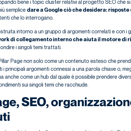
ppando bene i topic cluster relativi al progetto SEO che si
più semplice
dare a Google ciò che desidera: risposte
tenti che lo interrogano.
costruita intorno a un gruppo di argomenti correlati e con i gi
rk di collegamento interno che aiuta il motore di r
dire i singoli temi trattati.
Pillar Page non solo come un contenuto esteso che prend
 i principali argomenti connessi a una parola chiave o, megl
ma anche come un hub dal quale è possibile prendere diver
dimenti sui singoli temi che racchiude.
Page, SEO, organizzazion
ti