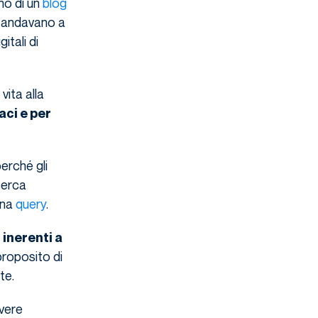
no di un
blog
e andavano a
itali di
vita alla
aci e per
perché gli
cerca
una
query
.
 inerenti a
proposito di
te.
ivere