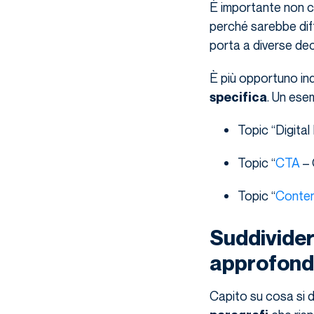
È importante non c
perché sarebbe dif
porta a diverse deci
È più opportuno in
. Un ese
specifica
Topic “Digita
Topic “
CTA
– 
Topic “
Conten
Suddividere
approfond
Capito su cosa si 