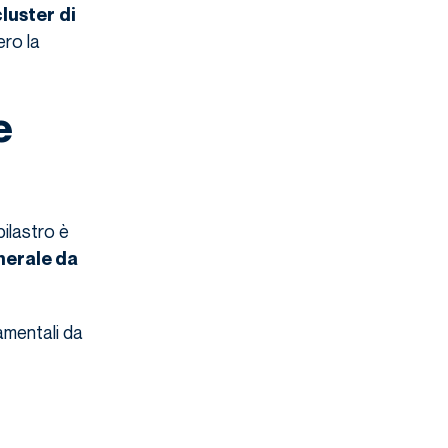
cluster
di
ero la
e
ilastro è
nerale da
amentali da