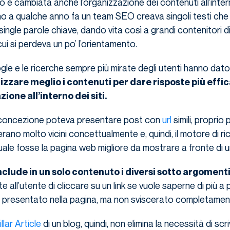
 è cambiata anche l’organizzazione dei contenuti all’inter
ino a qualche anno fa un team SEO creava singoli testi ch
ngle parole chiave, dando vita così a grandi contenitori dig
cui si perdeva un po’ l’orientamento.
gle e le ricerche sempre più mirate degli utenti hanno dato 
zzare meglio i contenuti per dare risposte più effic
zione all’interno dei siti.
 concezione poteva presentare post con
url
simili, proprio 
rano molto vicini concettualmente e, quindi, il motore di ri
uale fosse la pagina web migliore da mostrare a fronte di 
nclude in un solo contenuto i diversi sotto argomenti
 all’utente di cliccare su un link se vuole saperne di più a 
 presentato nella pagina, ma non sviscerato completamen
illar Article
di un blog, quindi, non elimina la necessità di scr