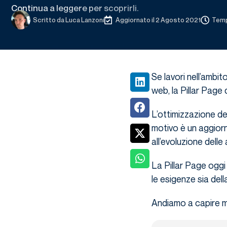
Continua a leggere per scoprirli.
Scritto da
Luca Lanzoni
Aggiornato il 2 Agosto 2021
Tempo
Se lavori nell’ambit
web, la Pillar Page
L’ottimizzazione de
motivo è un aggiorn
all’evoluzione delle 
La Pillar Page oggi
le esigenze sia dell
Andiamo a capire m