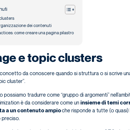
nuti
 clusters
organizzazione dei contenuti
ractices: come creare una pagina pilastro
age e topic clusters
 concetto da conoscere quando si struttura o si scrive un
pic cluster”.
ano possiamo tradurre come “gruppo di argomenti” nell’ambit
imization è da considerare come un
insieme di temi corr
che risponde a tutte (o quasi
ita a un contenuto ampio
o preciso.