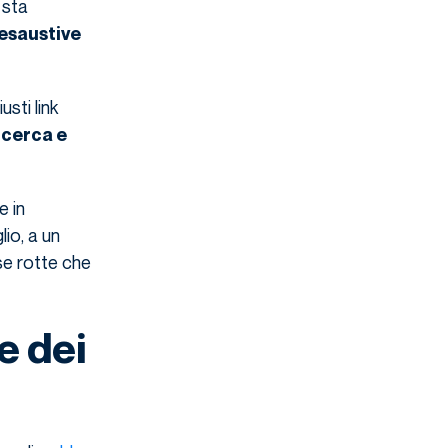
 sta
 esaustive
usti link
icerca e
e in
io, a un
se rotte che
e dei