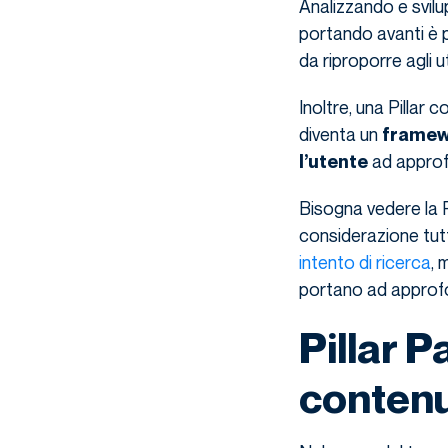
Analizzando e svilu
portando avanti è 
da riproporre agli u
Inoltre, una Pillar 
diventa un
framewo
ad approfon
l’utente
Bisogna vedere la 
considerazione tutti
intento di ricerca
, 
portano ad approfon
Pillar 
contenu