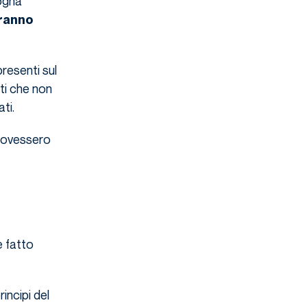
sogna
ranno
presenti sul
sti che non
ti.
 dovessero
e fatto
incipi del