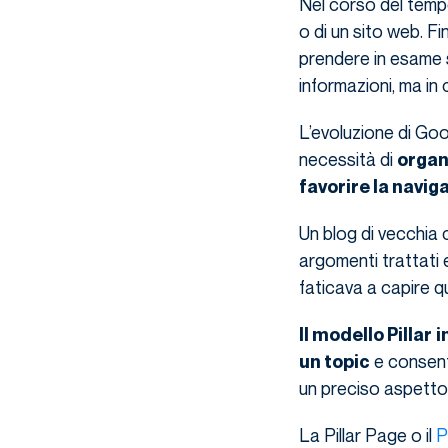
Nel corso del tempo
o di un sito web. F
prendere in esame si
informazioni, ma in 
L’evoluzione di Goo
necessità di
organi
favorire la naviga
Un blog di vecchia
argomenti trattati e
faticava a capire q
Il modello Pillar
i
e consente
un topic
un preciso aspetto
La Pillar Page o il
P