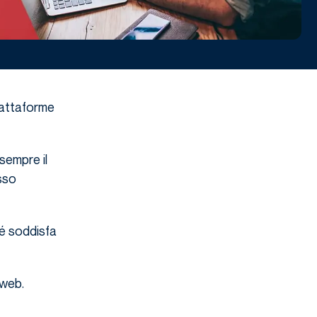
piattaforme
sempre il
sso
hé soddisfa
 web.