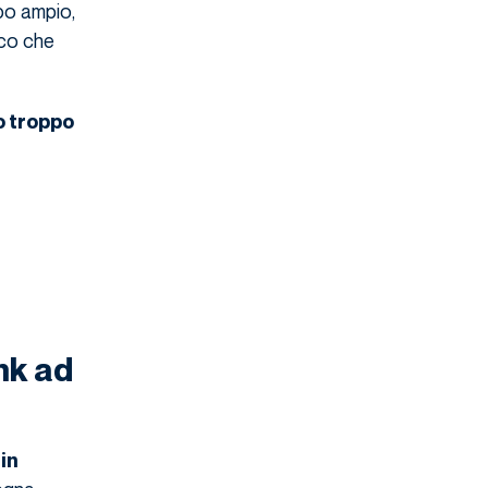
po ampio,
ico che
 troppo
ink ad
in