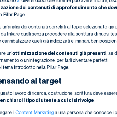
pondono
ai
diversi dubbi che l’utente può avere. Inoltre, bi
zzazione dei contenuti di approfondimento
che dov
a Pillar Page.
n’analisi dei contenuti correlati al topic selezionato già 
ì da linkare quelli senza procedere alla scrittura di nuovi te
cannibalizzare quelli già indicizzati e, magari, ben posiziona
re un’
, se
ottimizzazione dei contenuti già presenti
rnamento o un’integrazione, per farli diventare perfetti
 tema introdotto nella Pillar Page.
ensando al target
esto lavoro di ricerca, costruzione, scrittura deve esser
.
chiaro il tipo di utente a cui ci si rivolge
egare il
Content Marketing
a una persona che conosce i pr