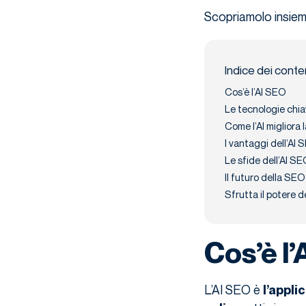
Scopriamolo insiem
Indice dei conte
Cos’è l’AI SEO
Le tecnologie chia
Come l’AI migliora
I vantaggi dell’AI 
Le sfide dell’AI S
Il futuro della SEO 
Sfrutta il potere d
Cos’è l
L’AI SEO è
l’applic