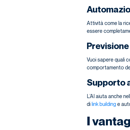
Automazione
Attività come la ric
essere completamen
Previsione 
Vuoi sapere quali co
comportamento degl
Supporto a
L’AI aiuta anche ne
di
link building
e aut
I vantag