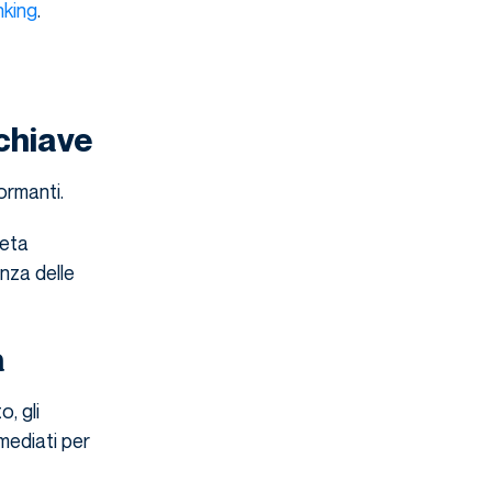
nking
.
 chiave
ormanti.
meta
nza delle
a
o, gli
mediati per