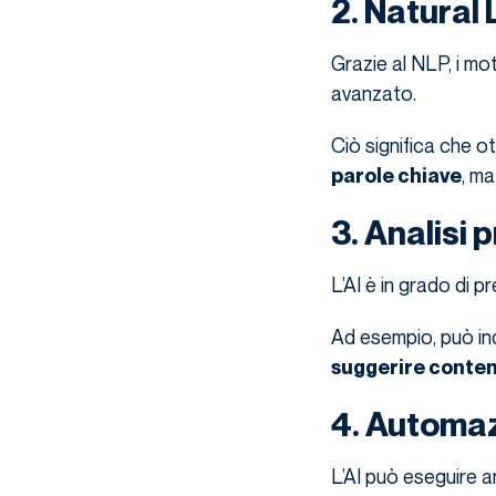
2. Natural
Grazie al NLP, i mo
avanzato.
Ciò significa che o
, ma
parole chiave
3. Analisi 
L’AI è in grado di p
Ad esempio, può in
suggerire conte
4. Automaz
L’AI può eseguire a