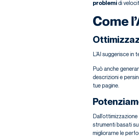
di velocit
problemi
Come l’
Ottimizzaz
L’AI suggerisce in t
Può anche generare 
descrizioni e persi
tue pagine.
Potenziame
Dall’ottimizzazione d
strumenti basati su
migliorarne le perf