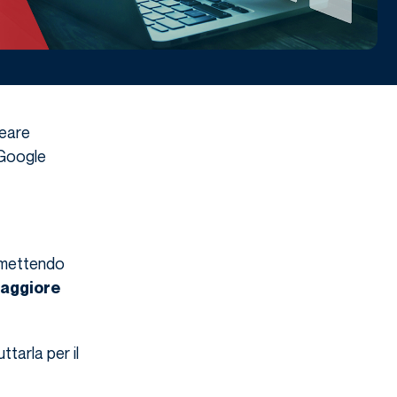
reare
 Google
rmettendo
aggiore
tarla per il