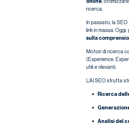
, ottimizzar
online
ricerca.
In passato, la SEO
link in massa. Oggi, 
sulla comprension
Motori di ricerca c
(Experience, Expert
utili e rilevanti.
L’AI SEO sfrutta st
Ricerca dell
Generazione
Analisi del 