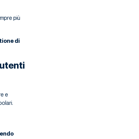
empre più
tione di
utenti
re e
olari.
gendo