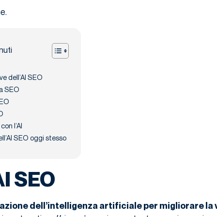
e.
nuti
ve dell’AI SEO
 la SEO
SEO
EO
con l’AI
ell’AI SEO oggi stesso
’AI SEO
azione dell’intelligenza artificiale per migliorare la v