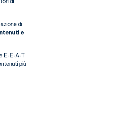
tori di
eazione di
ntenuti e
ome E-E-A-T
ntenuti più