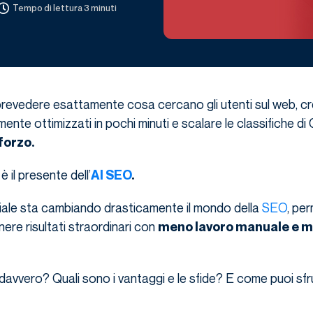
Tempo di lettura 3 minuti
prevedere esattamente cosa cercano gli utenti sul web, c
ente ottimizzati in pochi minuti e scalare le classifiche di
forzo.
 il presente dell’
AI
SEO
.
ficiale sta cambiando drasticamente il mondo della
SEO
, pe
nere risultati straordinari con
meno lavoro manuale e m
vvero? Quali sono i vantaggi e le sfide? E come puoi sfrut