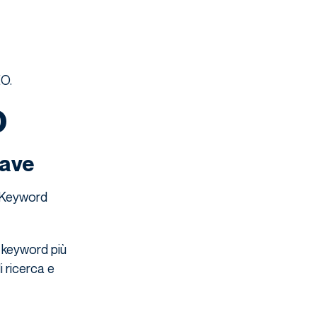
EO.
O
iave
e Keyword
e keyword più
i ricerca e