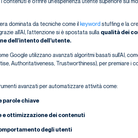
e i contenuti e offrire un’esperienza utente superiore sui mo
 era dominata da tecniche come il
keyword
stuffing e la cr
grazie all’AI, l’attenzione si è spostata sulla
qualità dei co
e dell’intento dell’utente.
ome Google utilizzano avanzati algoritmi basati sull’AI, c
ise, Authoritativeness, Trustworthiness), per premiare i co
rumenti avanzati per automatizzare attività come:
e parole chiave
 e ottimizzazione dei contenuti
comportamento degli utenti