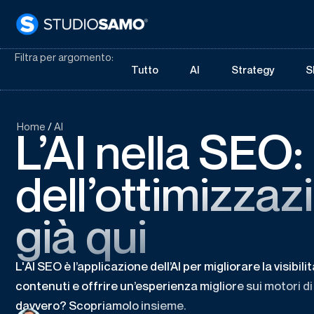
Filtra per argomento:
Tutto
AI
Strategy
S
Home
/
AI
L’AI nella SEO: 
dell’ottimizzaz
già qui
L'AI SEO è l’applicazione dell’AI per migliorare la visibili
contenuti e offrire un’esperienza migliore sui motori d
davvero? Scopriamolo insieme.