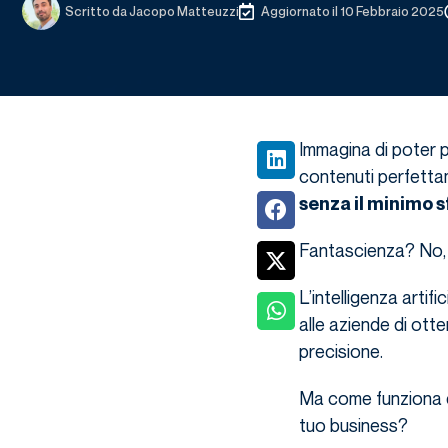
Scritto da
Jacopo Matteuzzi
Aggiornato il 10 Febbraio 2025
Immagina di poter 
contenuti perfettam
senza il minimo s
Fantascienza? No, è
L’intelligenza arti
alle aziende di otte
precisione.
Ma come funziona da
tuo business?