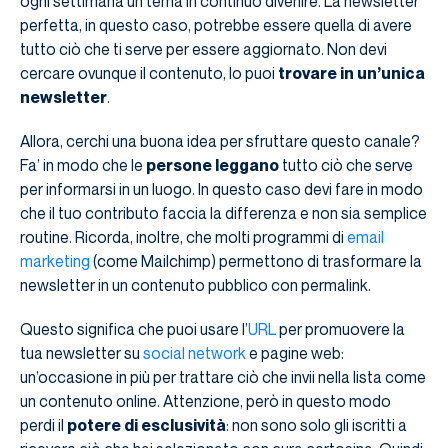
ogni settimana un tema in continuo divenire. La newsletter
perfetta, in questo caso, potrebbe essere quella di avere
tutto ciò che ti serve per essere aggiornato. Non devi
cercare ovunque il contenuto, lo puoi
trovare in un’unica
newsletter
.
Allora, cerchi una buona idea per sfruttare questo canale?
Fa’ in modo che le
persone leggano
tutto ciò che serve
per informarsi in un luogo. In questo caso devi fare in modo
che il tuo contributo faccia la differenza e non sia semplice
routine. Ricorda, inoltre, che molti programmi di
email
marketing
(come Mailchimp) permettono di trasformare la
newsletter in un contenuto pubblico con permalink.
Questo significa che puoi usare l’
URL
per promuovere la
tua newsletter su
social network
e pagine web:
un’occasione in più per trattare ciò che invii nella lista come
un contenuto online. Attenzione, però in questo modo
perdi il
potere di esclusività
: non sono solo gli iscritti a