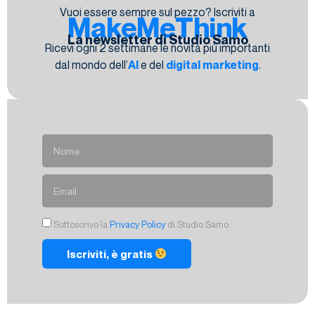
Vuoi essere sempre sul pezzo? Iscriviti a
MakeMeThink
La newsletter di Studio Samo
Ricevi ogni 2 settimane le novità più importanti
dal mondo dell’
AI
e del
digital marketing
.
Sottoscrivo la
Privacy Policy
di Studio Samo.
Iscriviti, è gratis