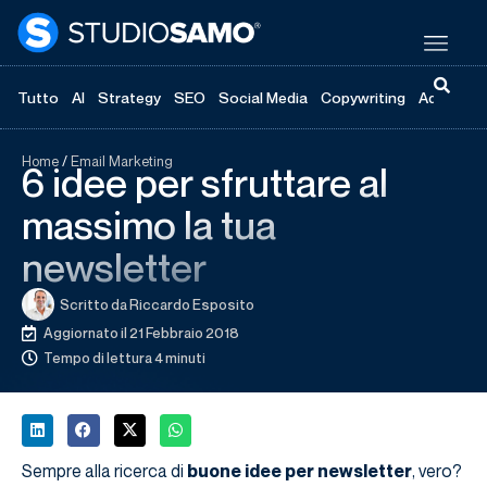
Tutto
AI
Strategy
SEO
Social Media
Copywriting
Advertisi
Home
/
Email Marketing
6 idee per sfruttare al
massimo la tua
newsletter
Scritto da
Riccardo Esposito
Aggiornato il 21 Febbraio 2018
Tempo di lettura 4 minuti
Sempre alla ricerca di
buone idee per newsletter
, vero?