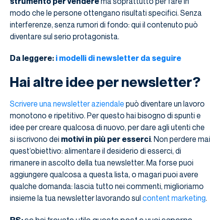
strumento per vendere
ma soprattutto per fare in
modo che le persone ottengano risultati specifici. Senza
interferenze, senza rumori di fondo: qui il contenuto può
diventare sul serio protagonista.
Da leggere:
i modelli di newsletter da seguire
Hai altre idee per newsletter?
Scrivere una newsletter aziendale
può diventare un lavoro
monotono e ripetitivo. Per questo hai bisogno di spunti e
idee per creare qualcosa di nuovo, per dare agli utenti che
si iscrivono dei
motivi in più per esserci
. Non perdere mai
quest’obiettivo: alimentare il desiderio di esserci, di
rimanere in ascolto della tua newsletter. Ma forse puoi
aggiungere qualcosa a questa lista, o magari puoi avere
qualche domanda: lascia tutto nei commenti, miglioriamo
insieme la tua newsletter lavorando sul
content marketing
.
se hai trovato utile questo post e vuoi saperne
PS: