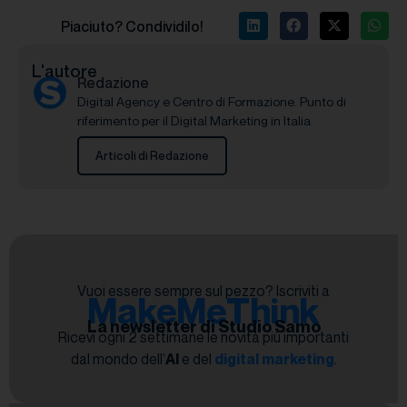
Piaciuto? Condividilo!
L'autore
Redazione
Digital Agency e Centro di Formazione. Punto di
riferimento per il Digital Marketing in Italia.
Articoli di Redazione
Vuoi essere sempre sul pezzo? Iscriviti a
MakeMeThink
La newsletter di Studio Samo
Ricevi ogni 2 settimane le novità più importanti
dal mondo dell’
AI
e del
digital marketing
.