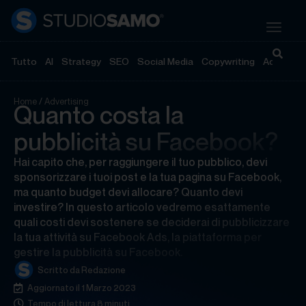
Tutto
AI
Strategy
SEO
Social Media
Copywriting
Advertisi
Home
/
Advertising
Quanto costa la
pubblicità su Facebook?
Hai capito che, per raggiungere il tuo pubblico, devi
sponsorizzare i tuoi post e la tua pagina su Facebook,
ma quanto budget devi allocare? Quanto devi
investire? In questo articolo vedremo esattamente
quali costi devi sostenere se deciderai di pubblicizzare
la tua attività su Facebook Ads, la piattaforma per
gestire la pubblicità su Facebook.
Scritto da
Redazione
Aggiornato il 1 Marzo 2023
Tempo di lettura 8 minuti