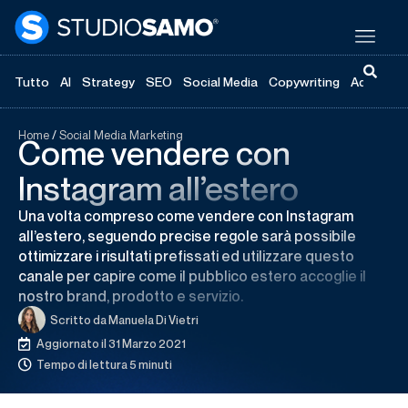
Tutto
AI
Strategy
SEO
Social Media
Copywriting
Advertisi
Home
/
Social Media Marketing
Come vendere con
Instagram all’estero
Una volta compreso come vendere con Instagram
all’estero, seguendo precise regole sarà possibile
ottimizzare i risultati prefissati ed utilizzare questo
canale per capire come il pubblico estero accoglie il
nostro brand, prodotto e servizio.
Scritto da
Manuela Di Vietri
Aggiornato il 31 Marzo 2021
Tempo di lettura 5 minuti