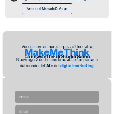
Articoli di Manuela Di Vietri
Vuoi essere sempre sul pezzo? Iscriviti a
MakeMeThink
La newsletter di Studio Samo
Ricevi ogni 2 settimane le novità più importanti
dal mondo dell’
AI
e del
digital marketing
.