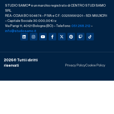
STUDIO SAMO® è un marchio registrato di CENTRO STUDI SAMO
SRL
REA-CCIAA BO 504674 – P.IVA e C.F.: 03259561201 – SDI: M5UXCR1
– Capitale Sociale 30.000,00 € i.v.
Via Parigi 11, 40121 Bologna (BO) – Telefono:
051.268.212
–
info@studiosamo.it
2026
© Tutti i diritti
Privacy Policy
Cookie Policy
riservati​