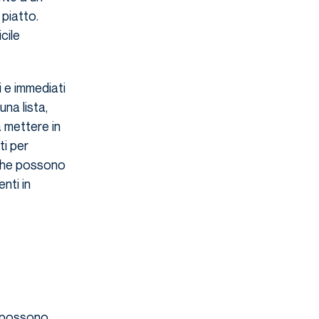
piatto.
cile
 e immediati
una lista,
 mettere in
ti per
E che possono
nti in
e possono