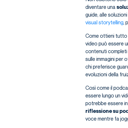
diventare una
solu
guide, alle soluzio
visual storytelling
, 
Come ottieni tutto 
video può essere un 
contenuti completi
sulle immagini per o
chi preferisce guard
evoluzioni della fru
Così come il podca
essere lungo un vid
potrebbe essere inte
riflessione su po
voce mentre fa jogg