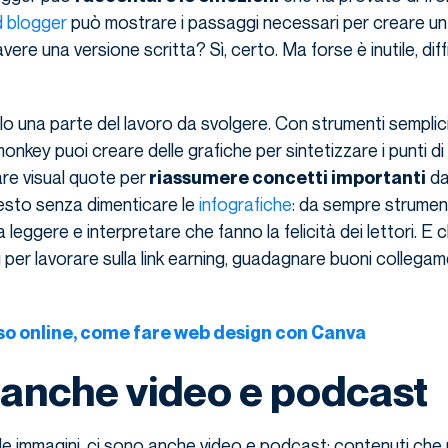
 blogger
può mostrare i passaggi necessari per creare un 
re una versione scritta? Sì, certo. Ma forse è inutile, diffi
o una parte del lavoro da svolgere. Con strumenti semplici
nkey puoi creare delle grafiche per sintetizzare i punti di 
re visual quote per
da
riassumere concetti importanti
esto senza dimenticare le
infografiche
: da sempre strumen
i da leggere e interpretare che fanno la felicità dei lettori. 
 per lavorare sulla link earning, guadagnare buoni collegame
so online, come fare web design con Canva
 anche video e podcast
le immagini, ci sono anche video e podcast: contenuti ch