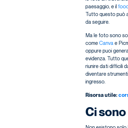
paesaggio, e il
food
Tutto questo può ave
da seguire.
Ma le foto sono sol
come
Canva
e Picmo
oppure puoi genera
evidenza. Tutto qu
riunire dati difficil
diventare strumenti
ingresso.
Risorsa utile:
cor
Ci sono
Non esistono solo 