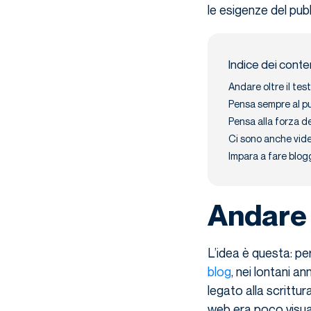
le esigenze del pub
Indice dei conte
Andare oltre il test
Pensa sempre al p
Pensa alla forza d
Ci sono anche vid
Impara a fare blog
Andare o
L’idea è questa: pe
blog
, nei lontani a
legato alla scrittur
web era poco visual