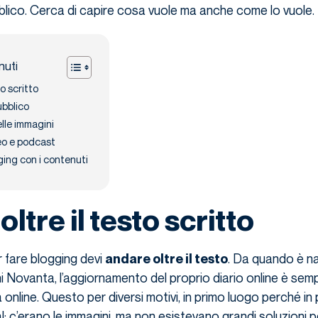
blico. Cerca di capire cosa vuole ma anche come lo vuole.
nuti
o scritto
ubblico
elle immagini
eo e podcast
ging con i contenuti
ltre il testo scritto
r fare blogging devi
. Da quando è na
andare oltre il testo
nni Novanta, l’aggiornamento del proprio diario online è sem
a online. Questo per diversi motivi, in primo luogo perché in 
: c’erano le immagini, ma non esistevano grandi soluzioni p