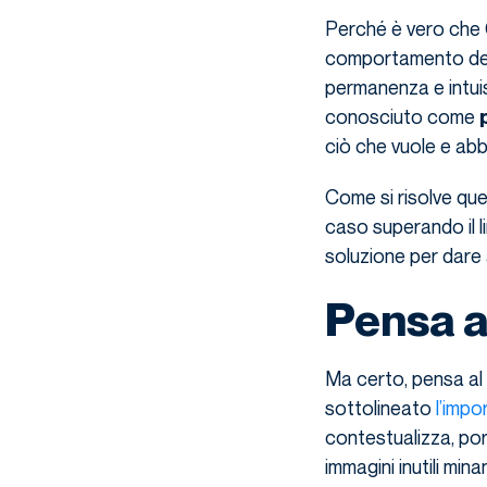
Perché è vero che G
comportamento dell
permanenza e intu
conosciuto come
ciò che vuole e abb
Come si risolve qu
caso superando il l
soluzione per dare 
Pensa a
Ma certo, pensa al v
sottolineato
l’impo
contestualizza, por
immagini inutili mina