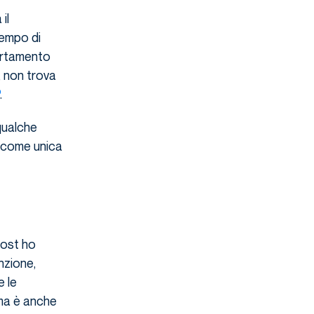
il
tempo di
ortamento
, non trova
.
qualche
a come unica
post ho
enzione,
e le
ma è anche