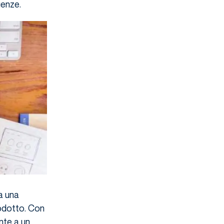
genze.
a una
rodotto. Con
nte a un