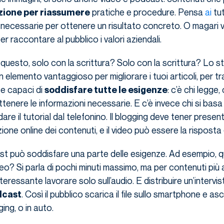
pratiche e procedure. Pensa
ai
tut
zione per riassumere
ni necessarie per ottenere un risultato concreto. O magari v
per raccontare al pubblico i valori aziendali.
questo, solo con la scrittura? Solo con la scrittura? Lo 
elemento vantaggioso per migliorare i tuoi articoli, per tra
 e capaci di
: c’è chi legge,
soddisfare tutte le esigenze
ttenere le informazioni necessarie. E c’è invece chi si basa 
are il tutorial dal telefonino. Il blogging deve tener present
izione online dei contenuti, e il video può essere la risposta 
st può soddisfare una parte delle esigenze. Ad esempio, 
eo? Si parla di pochi minuti massimo, ma per contenuti più
ressante lavorare solo sull’audio. E distribuire un’intervis
. Così il pubblico scarica il file sullo smartphone e asc
dcast
ing, o in auto.