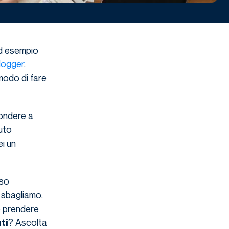
Ad esempio
logger
.
modo di fare
ondere a
uto
i un
sso
 sbagliamo.
e prendere
? Ascolta
ti