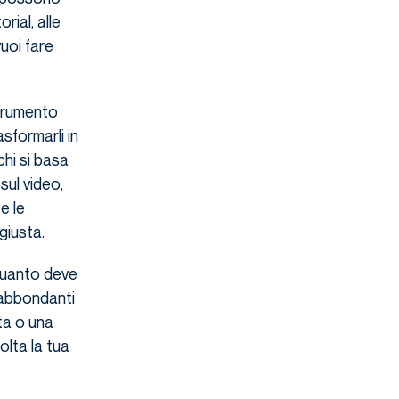
orial, alle
uoi fare
strumento
sformarli in
 chi si basa
sul video,
e le
giusta.
quanto deve
 abbondanti
ta o una
olta la tua