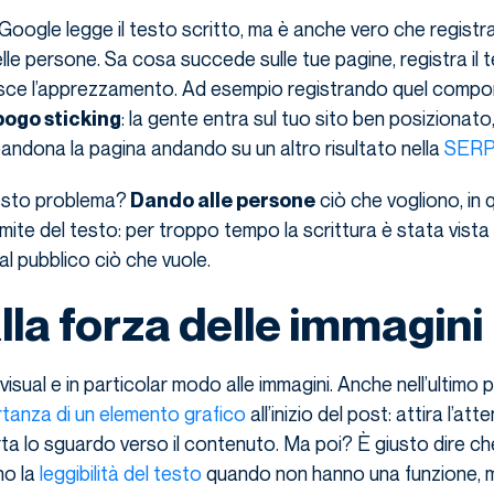
oogle legge il testo scritto, ma è anche vero che registra 
e persone. Sa cosa succede sulle tue pagine, registra il 
isce l’apprezzamento. Ad esempio registrando quel comp
: la gente entra sul tuo sito ben posizionato
pogo sticking
andona la pagina andando su un altro risultato nella
SERP
esto problema?
ciò che vogliono, in 
Dando alle persone
imite del testo: per troppo tempo la scrittura è stata vist
al pubblico ciò che vuole.
lla forza delle immagini
isual e in particolar modo alle immagini. Anche nell’ultimo 
rtanza di un elemento grafico
all’inizio del post: attira l’att
ta lo sguardo verso il contenuto. Ma poi? È giusto dire ch
no la
leggibilità del testo
quando non hanno una funzione, 