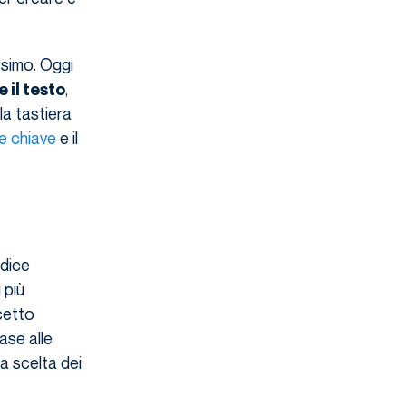
ssimo. Oggi
,
 il testo
la tastiera
le chiave
e il
 dice
 più
cetto
ase alle
a scelta dei