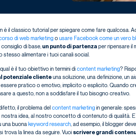
 è il classico tutorial per spiegare come fare qualcosa. 
corso di web marketing
o
usare Facebook come un vero b
 consiglio di base,
per ripensare il 
un punto di partenza
 stesso alimentare i tuoi canali social.
qual è il tuo obiettivo in termini di
content marketing
? Risp
una soluzione, una definizione, un ai
l potenziale cliente
ssere pratico o emotivo, implicito o esplicito. Quando cre
are a questo, non a soddisfare il tuo bisogno creativo.
ifetto, il problema del
content marketing
in generale: spe
 nostra idea, al nostro concetto di contenuto di qualità. E
su una buona
keyword research
, ad esempio, il blogger dev
i trova la linea da seguire. Vuoi
scrivere grandi contenu