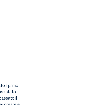
to il primo
pre stato
passato il
er creare e