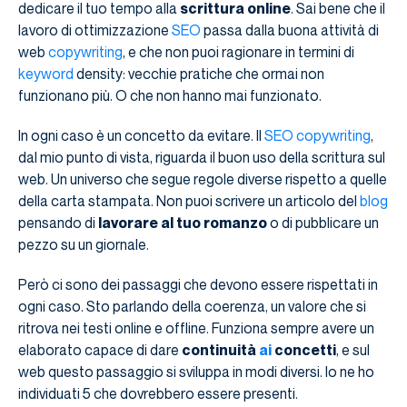
dedicare il tuo tempo alla
scrittura online
. Sai bene che il
lavoro di ottimizzazione
SEO
passa dalla buona attività di
web
copywriting
, e che non puoi ragionare in termini di
keyword
density: vecchie pratiche che ormai non
funzionano più. O che non hanno mai funzionato.
In ogni caso è un concetto da evitare. Il
SEO copywriting
,
dal mio punto di vista, riguarda il buon uso della scrittura sul
web. Un universo che segue regole diverse rispetto a quelle
della carta stampata. Non puoi scrivere un articolo del
blog
pensando di
lavorare al tuo romanzo
o di pubblicare un
pezzo su un giornale.
Però ci sono dei passaggi che devono essere rispettati in
ogni caso. Sto parlando della coerenza, un valore che si
ritrova nei testi online e offline. Funziona sempre avere un
elaborato capace di dare
continuità
ai
concetti
, e sul
web questo passaggio si sviluppa in modi diversi. Io ne ho
individuati 5 che dovrebbero essere presenti.