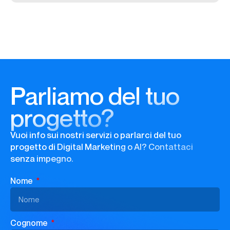
Parliamo del tuo
progetto?
Vuoi info sui nostri servizi o parlarci del tuo
progetto di Digital Marketing o AI? Contattaci
senza impegno.
Nome
Cognome