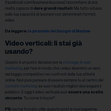
(facebook.com/business/success) raccontano di una
realtà capace di
dare grandi risultati
. Ma tutto si basa
sulla tua capacità di lavorare con determinati formati
video.
Da leggere:
la piramide dei bisogni di Maslow
Video verticali: li stai già
usando?
Questo è un punto decisivo per la
strategia di web
marketing
, per fare in modo che i video diventino un vero
vantaggio competitivo nei confronti della tua attività
online. Non puoi pensare di essere sempre tu al centro del
content marketing
: se vuoi i risultati migliori devi seguire il
pubblico. E oggi il video verticale può
essere una scelta
vincente
. Tu come ti muovi?
se hai trovato utile questo post e vuoi saperne
PS: