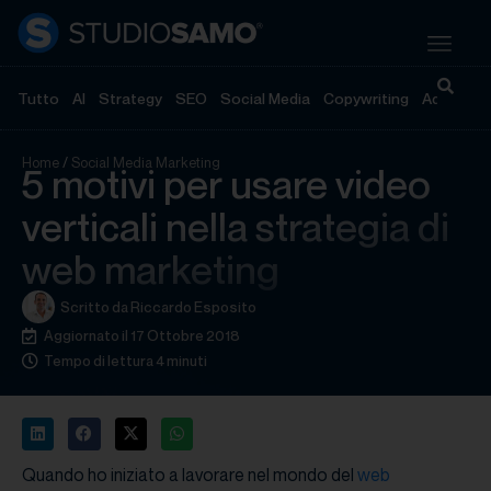
Tutto
AI
Strategy
SEO
Social Media
Copywriting
Advertisi
Home
/
Social Media Marketing
5 motivi per usare video
verticali nella strategia di
web marketing
Scritto da
Riccardo Esposito
Aggiornato il 17 Ottobre 2018
Tempo di lettura 4 minuti
Quando ho iniziato a lavorare nel mondo del
web