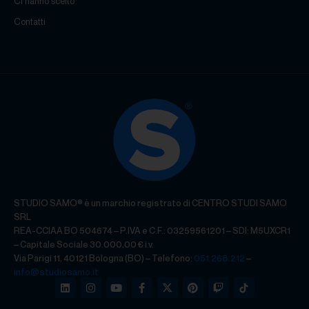
Ci hanno scelto
Contatti
STUDIO SAMO® è un marchio registrato di CENTRO STUDI SAMO
SRL
REA-CCIAA BO 504674 – P.IVA e C.F.: 03259561201 – SDI: M5UXCR1
– Capitale Sociale 30.000,00 € i.v.
Via Parigi 11, 40121 Bologna (BO) – Telefono:
051.268.212
–
info@studiosamo.it