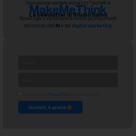
Vuoi essere sempre sul pezzo? Iscriviti a
MakeMeThink
La newsletter di Studio Samo
Ricevi ogni 2 settimane le novità più importanti
dal mondo dell’
AI
e del
digital marketing
.
Sottoscrivo la
Privacy Policy
di Studio Samo.
Iscriviti, è gratis