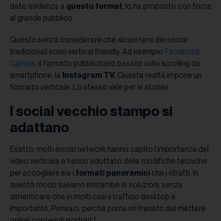
dato evidenza a
questo format
, lo ha proposto con forza
al grande pubblico
Questo senza considerare che alcuni rami dei social
tradizionali sono vertical friendly. Ad esempio
Facebook
Canvas
, il formato pubblicitario basato sullo scrolling da
smartphone, la
Instagram TV
. Questa realtà impone un
formato verticale. Lo stesso vale per le stories.
I social vecchio stampo si
adattano
Esatto, molti social network hanno capito l’importanza del
video verticale e hanno adottato delle modifiche tecniche
per accogliere sia i
formati panoramici
che i ritratti. In
questo modo salvano entrambe le soluzioni, senza
dimenticare che in molti casi il traffico desktop è
importante. Pensaci, perché prima eri frenato dal mettere
online contenuti portrait?