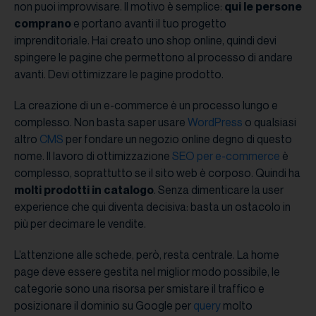
non puoi improvvisare. Il motivo è semplice:
qui le persone
comprano
e portano avanti il tuo progetto
imprenditoriale. Hai creato uno shop online, quindi devi
spingere le pagine che permettono al processo di andare
avanti. Devi ottimizzare le pagine prodotto.
La creazione di un e-commerce è un processo lungo e
complesso. Non basta saper usare
WordPress
o qualsiasi
altro
CMS
per fondare un negozio online degno di questo
nome. Il lavoro di ottimizzazione
SEO per e-commerce
è
complesso, soprattutto se il sito web è corposo. Quindi ha
molti prodotti in catalogo
. Senza dimenticare la user
experience che qui diventa decisiva: basta un ostacolo in
più per decimare le vendite.
L’attenzione alle schede, però, resta centrale. La home
page deve essere gestita nel miglior modo possibile, le
categorie sono una risorsa per smistare il traffico e
posizionare il dominio su Google per
query
molto