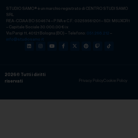
STUDIO SAMO® è un marchio registrato di CENTRO STUDI SAMO
SRL
REA-CCIAA BO 504674 – P.IVA e C.F.: 03259561201 – SDI: M5UXCR1
– Capitale Sociale 30.000,00 € i.v.
Via Parigi 11, 40121 Bologna (BO) – Telefono:
051.268.212
–
info@studiosamo.it
2026
© Tutti i diritti
Privacy Policy
Cookie Policy
riservati​