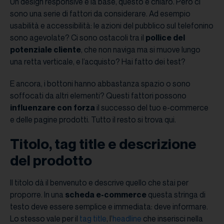
Un design responsive è la base, questo è chiaro. Però ci
sono una serie di fattori da considerare. Ad esempio
usabilità e accessibilità: le azioni del pubblico sul telefonino
sono agevolate? Ci sono ostacoli tra il
pollice del
potenziale cliente
, che non naviga ma si muove lungo
una retta verticale, e l’acquisto? Hai fatto dei test?
E ancora, i bottoni hanno abbastanza spazio o sono
soffocati da altri elementi? Questi fattori possono
influenzare con forza
il successo del tuo e-commerce
e delle pagine prodotti. Tutto il resto si trova qui.
Titolo, tag title e descrizione
del prodotto
Il titolo dà il benvenuto e descrive quello che stai per
proporre. In una
scheda e-commerce
questa stringa di
testo deve essere semplice e immediata: deve informare.
Lo stesso vale per il
tag title
, l’
headline
che inserisci nella