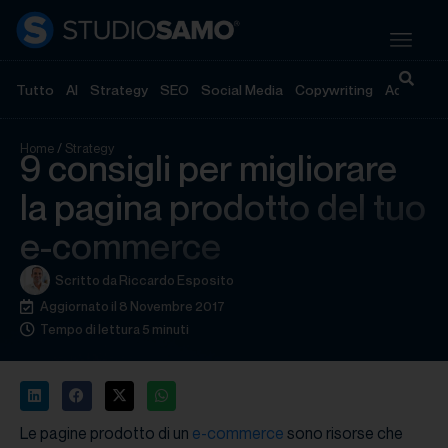
Tutto
AI
Strategy
SEO
Social Media
Copywriting
Advertisi
Home
/
Strategy
9 consigli per migliorare
la pagina prodotto del tuo
e-commerce
Scritto da
Riccardo Esposito
Aggiornato il 8 Novembre 2017
Tempo di lettura 5 minuti
Le pagine prodotto di un
e-commerce
sono risorse che