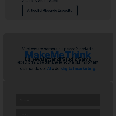
Academy Studio Samo.
Articoli di Riccardo Esposito
Vuoi essere sempre sul pezzo? Iscriviti a
MakeMeThink
La newsletter di Studio Samo
Ricevi ogni 2 settimane le novità più importanti
dal mondo dell’
AI
e del
digital marketing
.