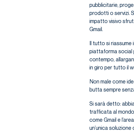
pubblicitarie, pro
prodotti o servizi.
impatto visivo sfru
Gmail.
Il tutto si riassum
piattaforma social 
contempo, allargand
in giro per tutto il 
Non male come idea,
butta sempre senza
Si sarà detto: abbi
trafficata al mondo 
come Gmail e l’are
un’unica soluzione