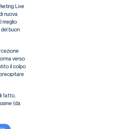
keting Live
di nuova
l meglio
v del buon
rcezione
aforma verso
ito il colpo
precipitare
 fatto,
issime (da