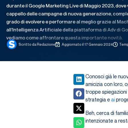
durante il Google Marketing Live di Maggio 2023, dove 
cappello delle campagne di nuova generazione, comp
grado di evolvere e performare al meglio grazie al Mac
all’Intelligenza Artificiale della piattaforma di Adv di G
vediamo come affrontare questa importante novità.
Scritto da
Redazione
Aggiornato il 17 Gennaio 2024
Tempo
Conosci già le nu
amicizia con loro, 
troppe spiegazioni 
strategia e
ai
proge
Beh, cerca di famil
intenzionate a res