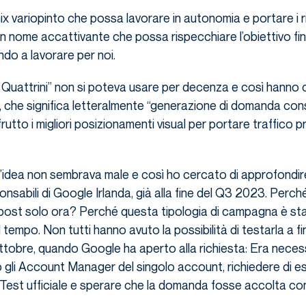
ix variopinto che possa lavorare in autonomia e portare i ri
n nome accattivante che possa rispecchiare l’obiettivo fin
do a lavorare per noi.
Quattrini” non si poteva usare per decenza e così hanno c
he significa letteralmente “generazione di domanda con
frutto i migliori posizionamenti visual per portare traffico 
, l’idea non sembrava male e così ho cercato di approfondire
onsabili di Google Irlanda, già alla fine del Q3 2023. Perché,
post solo ora? Perché questa tipologia di campagna è sta
 tempo. Non tutti hanno avuto la possibilità di testarla a fi
ttobre, quando Google ha aperto alla richiesta: Era neces
gli Account Manager del singolo account, richiedere di ess
a Test ufficiale e sperare che la domanda fosse accolta co