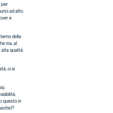
 per
nunci ad alto
cover e
nterno della
he ma, al
 alta qualità
à, ci si
più
sibilità,
o questo in
tasche)?