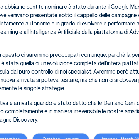
le abbiamo sentite nominare è stato durante il Google Mar
ve venivano presentate sotto il cappello delle campagne 
etamente autonome e in grado di evolvere e performare a
arning e all’Intelligenza Artificiale della piattaforma di Ad
 a questo ci saremmo preoccupati comunque, perché la pe
 stata quella di un’evoluzione completa dell’intera piatt
ula dal puro controllo di noi specialist. Avremmo però attut
 nuova arrivata si poteva testare, ma che non ci si doveva 
amente le singole strategie.
iva è arrivata quando è stato detto che le Demand Gen, di
o completamente e in maniera irreversibile le nostre amat
pagne Discovery.