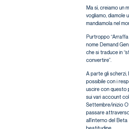
Ma sì, creiamo un m
vogliamo, diamole u
mandiamola nel mon
Purtroppo “Arraffa 
nome Demand Gen, c
che si traduce in “s
convertire”.
A parte gli scherzi
possibile con i resp
uscire con questo 
sui vari account col
Settembre/inizio O
passare attraverso 
all’interno del Bet
beatitudine.