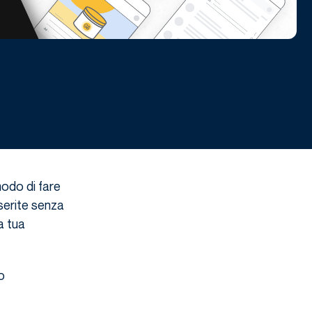
modo di fare
serite senza
a tua
o