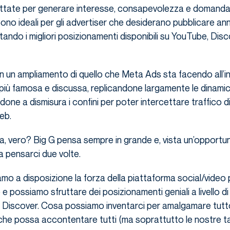
gettate per generare interesse, consapevolezza e domanda
 Sono ideali per gli advertiser che desiderano pubblicare an
ttando i migliori posizionamenti disponibili su YouTube, Dis
e in un ampliamento di quello che Meta Ads sta facendo all’i
più famosa e discussa, replicandone largamente le dinamic
one a dismisura i confini per poter intercettare traffico di
web.
 vero? Big G pensa sempre in grande e, vista un’opportunit
 pensarci due volte.
amo a disposizione la forza della piattaforma social/video 
e possiamo sfruttare dei posizionamenti geniali a livello di vi
a Discover. Cosa possiamo inventarci per amalgamare tutt
 che possa accontentare tutti (ma soprattutto le nostre 