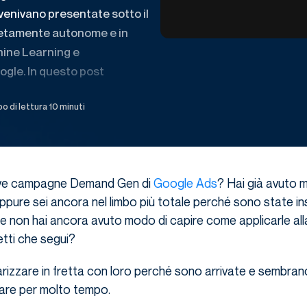
venivano presentate sotto il
letamente autonome e in
hine Learning e
oogle. In questo post
 di lettura 10 minuti
ove campagne Demand Gen di
Google Ads
? Hai già avuto 
oppure sei ancora nel limbo più totale perché sono state in
e non hai ancora avuto modo di capire come applicarle all
tti che segui?
iarizzare in fretta con loro perché sono arrivate e sembran
tare per molto tempo.