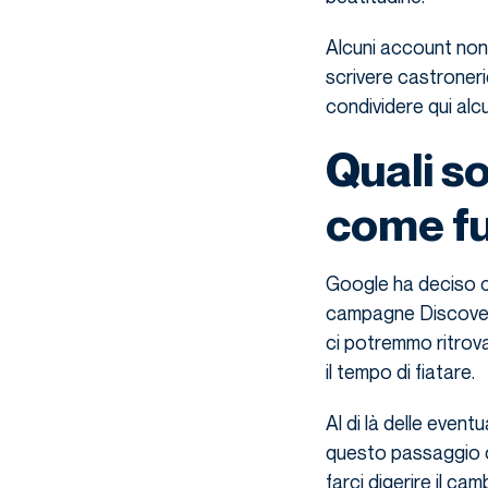
Alcuni account non 
scrivere castronerie
condividere qui alcu
Quali so
come f
Google ha deciso ch
campagne Discovery 
ci potremmo ritrov
il tempo di fiatare.
Al di là delle even
questo passaggio o
farci digerire il c