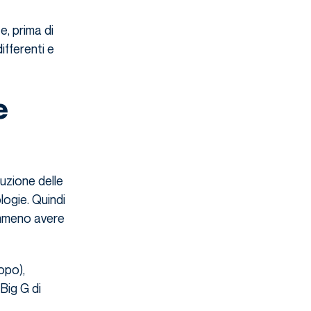
e, prima di
ifferenti e
e
uzione delle
logie. Quindi
emmeno avere
opo),
Big G di