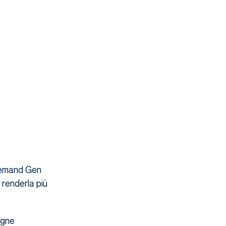
 Demand Gen
renderla più
agne