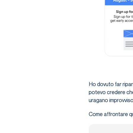
Ho dovuto far ripar
potevo credere che
uragano improvvis
Come affrontare qu