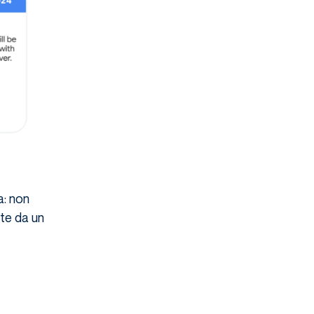
a: non
te da un