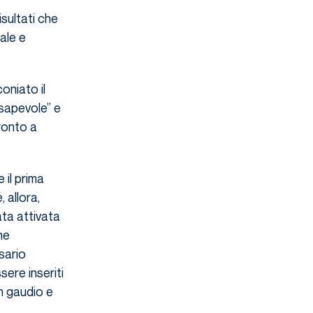
sultati che
ale e
oniato il
sapevole” e
pronto a
 il prima
 allora,
ta attivata
ne
sario
ere inseriti
n gaudio e