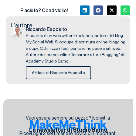
Piaciuto? Condividilo!
L'autore
Riccardo Esposito
Riccardo è un web writer Freelance, autore del blog
My Social Web. Si occupa di scrittura online, blogging
e copy. Ottimizza i testi per landing page e siti web.
Autore del corso online "Imparare a fare Blogging" di
Academy Studio Samo.
Articoli di Riccardo Esposito
Vuoi essere sempre sul pezzo? Iscriviti a
MakeMeThink
La newsletter di Studio Samo
Ricevi ogni 2 settimane le novità più importanti