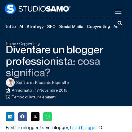
Tutto
AI
Strategy
SEO
Social Media
Copywriting
Advertisi
Home
/
Copywriting
Diventare un blogger
professionista: cosa
significa?
Scritto da
Riccardo Esposito
Aggiornato il 17 Novembre 2015
Tempo di lettura 4 minuti
Fashion blogger, travel blogger,
food blogger
. O