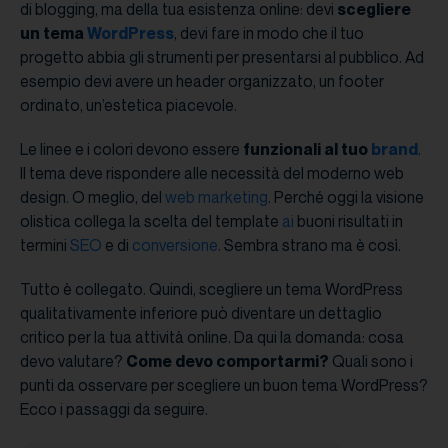
di blogging, ma della tua esistenza online: devi
scegliere
un tema
WordPress
, devi fare in modo che il tuo
progetto abbia gli strumenti per presentarsi al pubblico. Ad
esempio devi avere un header organizzato, un footer
ordinato, un’estetica piacevole.
Le linee e i colori devono essere
funzionali al tuo
brand
.
Il tema deve rispondere alle necessità del moderno web
design. O meglio, del
web marketing
. Perché oggi la visione
olistica collega la scelta del template
ai
buoni risultati in
termini
SEO
e di
conversione
. Sembra strano ma è così.
Tutto è collegato. Quindi, scegliere un tema WordPress
qualitativamente inferiore può diventare un dettaglio
critico per la tua attività online. Da qui la domanda: cosa
devo valutare?
Come devo comportarmi?
Quali sono i
punti da osservare per scegliere un buon tema WordPress?
Ecco i passaggi da seguire.