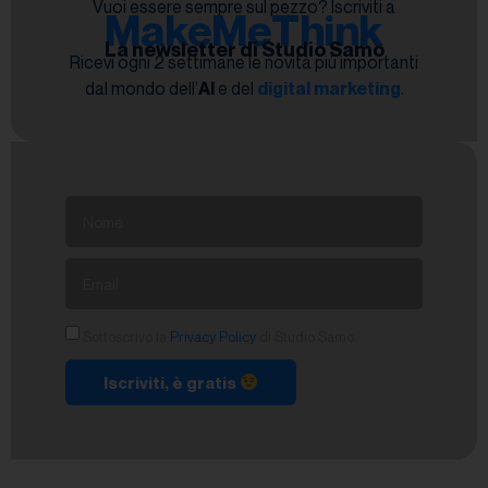
Vuoi essere sempre sul pezzo? Iscriviti a
MakeMeThink
La newsletter di Studio Samo
Ricevi ogni 2 settimane le novità più importanti
dal mondo dell’
AI
e del
digital marketing
.
Sottoscrivo la
Privacy Policy
di Studio Samo.
Iscriviti, è gratis