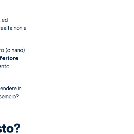
à ed
 realtà non è
ro (o nano)
feriore
ento.
rendere in
 esempio?
sto?