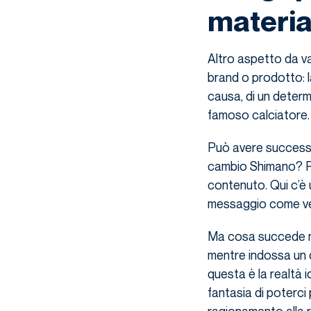
materi
Altro aspetto da va
brand o prodotto: l
causa, di un deter
famoso calciatore.
Può avere success
cambio Shimano? Ris
contenuto. Qui c’è u
messaggio come ver
Ma cosa succede ne
mentre indossa un 
questa è la realtà 
fantasia di poterc
ragionamento alla 