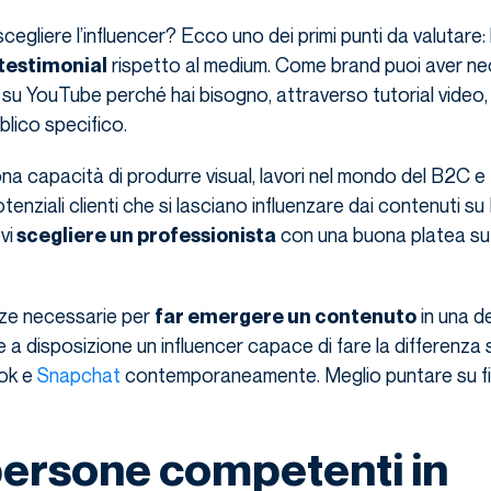
egliere l’influencer? Ecco uno dei primi punti da valutare: 
rispetto al medium. Come brand puoi aver nec
testimonial
 su YouTube perché hai bisogno, attraverso tutorial video, 
lico specifico.
a capacità di produrre visual, lavori nel mondo del B2C e t
enziali clienti che si lasciano influenzare dai contenuti su
vi
con una buona platea su
scegliere un professionista
ze necessarie per
in una d
far emergere un contenuto
ere a disposizione un influencer capace di fare la differenza
ok e
Snapchat
contemporaneamente. Meglio puntare su f
persone competenti in