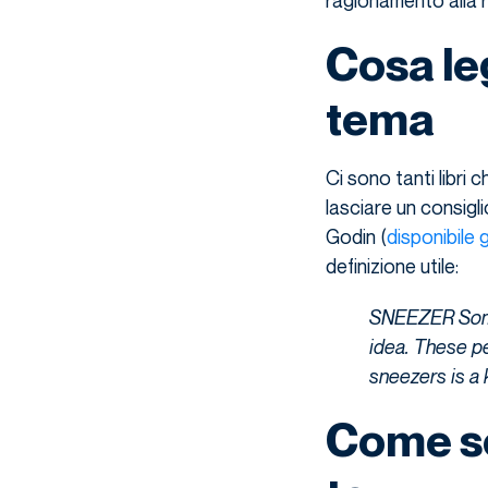
Cosa le
tema
Ci sono tanti libri
lasciare un consigl
Godin (
disponibile
definizione utile:
SNEEZER Some p
idea. These pe
sneezers is a 
Come sc