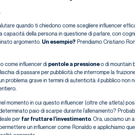
a
lutare quando ti chiedono come scegliere influencer effic
a capacità della persona in questione di parlare, con cogni
minato argomento.
Prendiamo Cristiano Rona
Un esempio?
o come influencer di
o di mountain 
pentole a pressione
chia di passare per pubblicità che interrompe la fruizione
n problema grave in termini di autenticità: il pubblico non r
itiero.
l momento in cui questo influencer (oltre che atleta) pos
determinato paio di scarpe durante l’allenamento? Probab
ideale per
. Ora, usciamo un a
far fruttare l’investimento
i permettere un influencer come Ronaldo e applichiamo qu
realtà concreta.