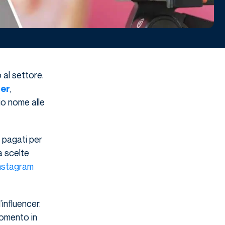
 al settore.
,
cer
io nome alle
 pagati per
a scelte
Instagram
influencer.
momento in