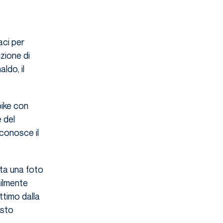
aci per
zione di
ldo, il
bike con
 del
iconosce il
ta una foto
ilmente
ttimo dalla
esto