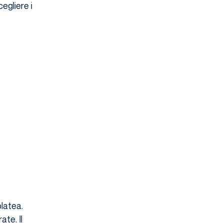
egliere i
platea.
ate. Il