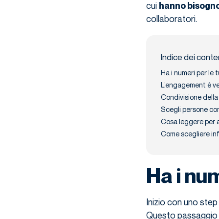
cui
hanno bisogno
collaboratori.
Indice dei conte
Ha i numeri per le
L’engagement è v
Condivisione della
Scegli persone com
Cosa leggere per a
Come scegliere in
Ha i num
Inizio con uno step 
Questo passaggio 