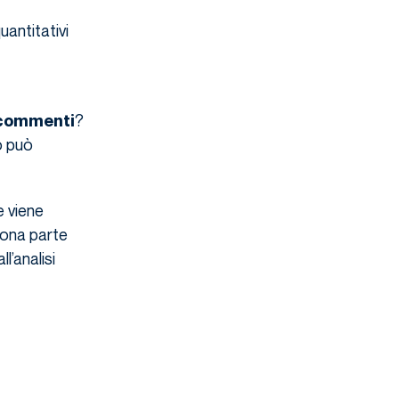
uantitativi
?
o commenti
o può
e viene
uona parte
l’analisi