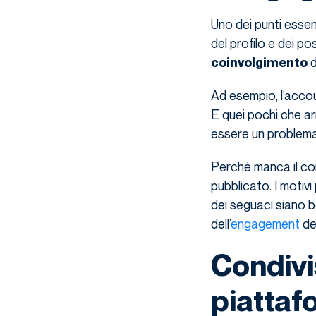
Uno dei punti essenz
del profilo e dei p
d
coinvolgimento
Ad esempio, l’acco
E quei pochi che a
essere un problema
Perché manca il coi
pubblicato. I motiv
dei seguaci siano b
dell’
engagement
del
Condivi
piattaf