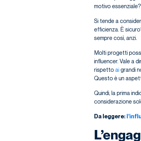
motivo essenziale?
Si tende a consider
efficienza. È sicuro
sempre così, anzi.
Molti progetti poss
influencer. Vale a 
rispetto
ai
grandi n
Questo è un aspett
Quindi, la prima in
considerazione solo
Da leggere:
l’inf
L’engag