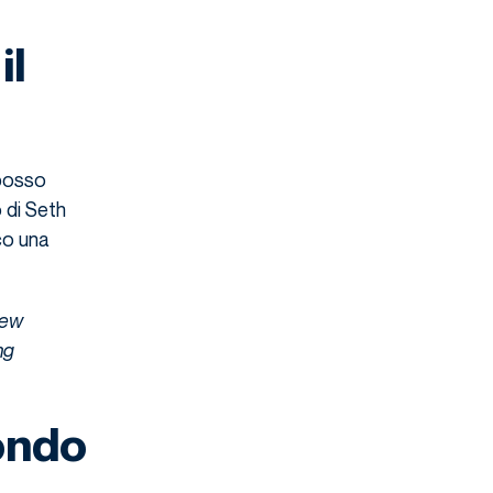
il
 posso
o di Seth
co una
new
ng
ondo