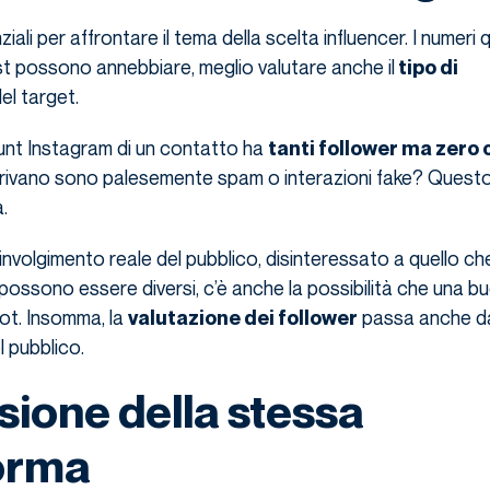
iali per affrontare il tema della scelta influencer. I numeri q
ost possono annebbiare, meglio valutare anche il
tipo di
el target.
unt Instagram di un contatto ha
tanti follower ma zer
rrivano sono palesemente spam o interazioni fake? Quest
.
nvolgimento reale del pubblico, disinteressato a quello ch
i possono essere diversi, c’è anche la possibilità che una b
ot. Insomma, la
passa anche dal
valutazione dei follower
 pubblico.
sione della stessa
orma