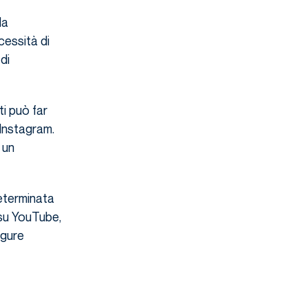
la
essità di
di
i può far
 Instagram.
 un
eterminata
 su YouTube,
igure