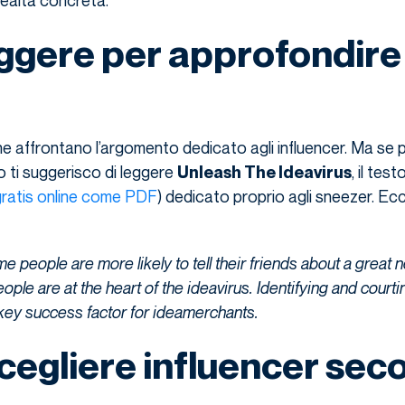
ggere per approfondire 
 che affrontano l’argomento dedicato agli influencer. Ma se
io ti suggerisco di leggere
, il test
Unleash The Ideavirus
 gratis online come PDF
) dedicato proprio agli sneezer. Ec
eople are more likely to tell their friends about a great 
ople are at the heart of the ideavirus. Identifying and courti
key success factor for ideamerchants.
egliere influencer sec