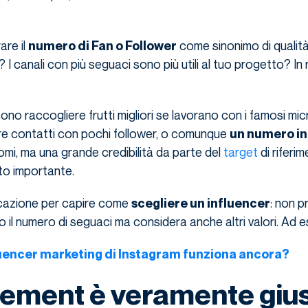
are il
come sinonimo di qualit
numero di Fan o Follower
? I canali con più seguaci sono più utili al tuo progetto? In
ono raccogliere frutti migliori se lavorano con i famosi mic
dire contatti con pochi follower, o comunque
un numero in
omi, ma una grande credibilità da parte del
target
di riferim
o importante.
dicazione per capire come
: non p
scegliere un influencer
 il numero di seguaci ma considera anche altri valori. Ad
luencer marketing di Instagram funziona ancora?
ement è veramente giu