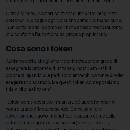
contract che gli consentirà di compiere la transazione.
Oltre a questo, lo smart contract è una parte integrante
del token, e lo segue ogni volta che cambia di mano, quindi
in un certo modo, è come se il bene stesso fosse l’autorità
che conferma l’autenticità del proprio proprietario.
Cosa sono i token
Abbiamo detto che gli smart contracts sono in grado di
assegnare la proprietà di un token, i nostri simil-atti di
proprietà, quando due parti sono entrambi convinte di voler
eseguire uno scambio. Ma questi token, come possiamo
fidarci di questi token?
I token, come descritto in maniera più approfondita nel
nostro articolo ‘Metaverse Ads: Come sarà fare
advertising
nel nuovo internet’ sono proprio come delle
entrate in un registro di transazioni (in termini tecnici,
ledger) che sono però crittografati sulla base del record