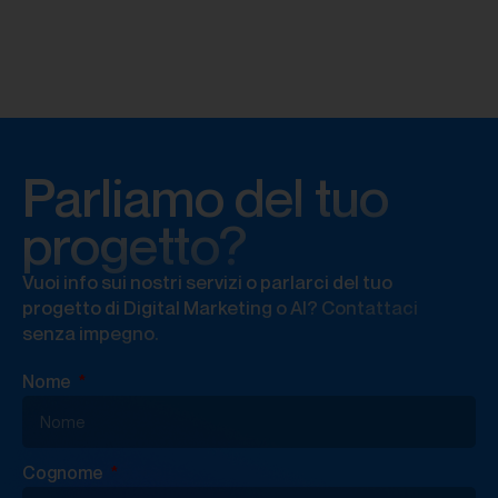
Parliamo del tuo
progetto?
Vuoi info sui nostri servizi o parlarci del tuo
progetto di Digital Marketing o AI? Contattaci
senza impegno.
Nome
Cognome