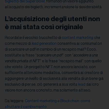
biglietto del Super Bowl
, fornendo un valore aggiunto
all’acquisto dei biglietti, incrementandone la desiderabilità.
L’acquisizione degli utenti non
è mai stata così originale
Ricordate il vecchio trucchetto di
content marketing
che
come mezzo di
lead generation
consentiva ai consumatori
di scaricare un pdf in cambio di un recapito mail? Ecco,
sostituite la frase “
scaricare un pdf
” con “
accedere a una
vendita privata di NFT
” e la frase “recapito mail” con quello
che volete. Un progetto NFT non ancora lanciato, con
sufficiente attenzione mediatica, consentirà al creatore di
aggiungere un livello di esclusività alla vendita di un bene già
esclusivo di per se, ciò genererà a sua volta
lead
dal loro
valore non ancora concreto, ma solamente atteso.
Da leggere:
Content marketing e Blockchain: come
sfruttare il cambiamento