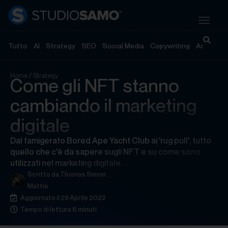
Tutto
AI
Strategy
SEO
Social Media
Copywriting
Advertisi
Home
/
Strategy
Come gli NFT stanno
cambiando il marketing
digitale
Dal famigerato Bored Ape Yacht Club ai 'rug pull', tutto
quello che c'è da sapere sugli NFT e su come sono
utilizzati nel marketing digitale.
Scritto da
Thomas Simon
Mattia
Aggiornato il 29 Aprile 2022
Tempo di lettura 8 minuti