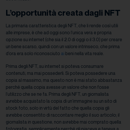
L’opportunità creata dagli NFT
La primaria caratteristica degli NFT, che li rende così utili
alle imprese, è che ad oggi sono l’unica vera e propria
opzione su internet (che sia il 2.0 di oggi o il 3.0) per creare
un bene scarso, quindi con un valore intrinseco, che prima
d’ora era solo riconosciuto
ai
beni nella vita reale.
Prima degli NFT, su internet si poteva consumare
contenuti, ma mai possederli. Si poteva possedere una
copia al massimo, ma questo non è mai stato abbastanza
perché quella copia avesse un valore che non fosse
l’utilizzo che se ne fa. Prima degli NFT, un giornalista
avrebbe acquistato la copia di un’immagine su un sito di
stock foto, solo in virtù del fatto che quella copia gli
avrebbe consentito di raccontare meglio il suo articolo; il
giornalista in questione, non avrebbe mai comprato quella
fotografia, semplicemente perché gli piaceva e teneva a