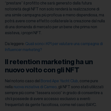
“prestare” il profitto che sarà generato dalla futura
notorietà degli NFT non solo renderà la realizzazione di
una simile campagna più proficua e meno dispendiosa, ma
potrà avere come effetto collaterale la creazione dal nulla
di una domanda di mercato per un bene che prima non
esisteva, i propri NFT.
Da leggere:
Quali sono i KPI per valutare una campagna di
Influencer marketing?
Il retention marketing ha un
nuovo volto con gli NFT
Nel notorio caso del
Bored Ape Yacht Club
, come pure
nella
nuova iniziativa di Cameo
, gli NFT sono stati utilizzati
sempre più come “tessera socio” in grado di consentire a
chi li possiede di avere accesso esclusivo a eventi
frequentati da gente facoltosa, come nel caso BAYC.