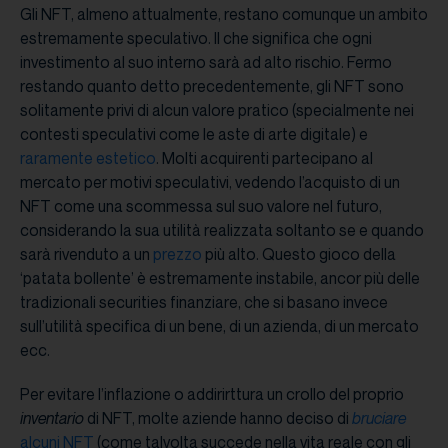
Gli NFT, almeno attualmente, restano comunque un ambito
estremamente speculativo. Il che significa che ogni
investimento al suo interno sarà ad alto rischio. Fermo
restando quanto detto precedentemente, gli NFT sono
solitamente privi di alcun valore pratico (specialmente nei
contesti speculativi come le aste di arte digitale) e
raramente estetico
. Molti acquirenti partecipano al
mercato per motivi speculativi, vedendo l’acquisto di un
NFT come una scommessa sul suo valore nel futuro,
considerando la sua utilità realizzata soltanto se e quando
sarà rivenduto a un
prezzo
più alto. Questo gioco della
‘patata bollente’ è estremamente instabile, ancor più delle
tradizionali securities finanziare, che si basano invece
sull’utilità specifica di un bene, di un azienda, di un mercato
ecc.
Per evitare l’inflazione o addirirttura un crollo del proprio
inventario
di NFT, molte aziende hanno deciso di
bruciare
alcuni NFT
(come talvolta succede nella vita reale con gli