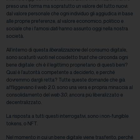
preso una forma ma sopratutto un valore del tutto nuovi:
dal valore personale che ogni individuo gli aggiudica in base
alle proprie preferenze, al valore economico, politico e
sociale che i famosi
dati
hanno assunto oggi nella nostra
società.
All’interno di questa
liberalizzazione
del consumo digitale,
sono scaturiti vuoti nel cosidetto
trust
che circonda ogni
bene digitale: chi è il legittimo proprietario di questi beni?
Qual è l’autorità competente a deciderlo, e perché
dovremmo dargli retta? Tutte queste domande che già
affliggevano il web 2.0, sono una vera e propria minaccia al
consolidamento del
web 3.0
, ancora più liberalizzato e
decentralizzato.
La risposta a tutti questi interrogativi, sono i non-fungible
tokens, o NFT.
Nel momento in cui un bene digitale viene trasferito, perché