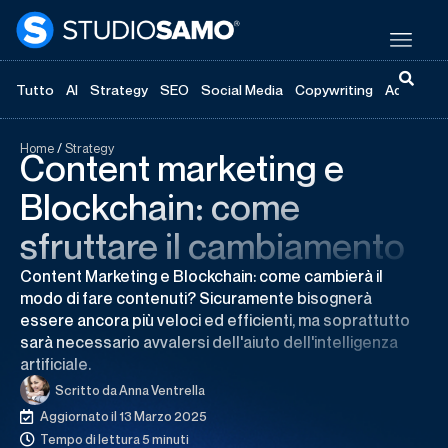
Tutto
AI
Strategy
SEO
Social Media
Copywriting
Advertisi
Home
/
Strategy
Content marketing e
Blockchain: come
sfruttare il cambiamento
Content Marketing e Blockchain: come cambierà il
modo di fare contenuti? Sicuramente bisognerà
essere ancora più veloci ed efficienti, ma soprattutto
sarà necessario avvalersi dell'aiuto dell'intelligenza
artificiale.
Scritto da
Anna Ventrella
Aggiornato il 13 Marzo 2025
Tempo di lettura 5 minuti