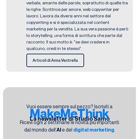
verbale, amante delle parole, soprattutto di quelle tra
le righe. Scrittrice per amore, web copywriter per
lavoro. Lavora da diversi anni nel settore del
copywriting e si è specializzata nel content
marketing per la vendita. La sua vera passione è però
lo storytelling, una forma di scrittura che parte dal
racconto. Il suo motto è: "se devi credere in
qualcuno, credi in te stesso".
Articoli di Anna Ventrella
Vuoi essere sempre sul pezzo? Iscriviti a
MakeMeThink
La newsletter di Studio Samo
Ricevi ogni 2 settimane le novità più importanti
dal mondo dell’
AI
e del
digital marketing
.