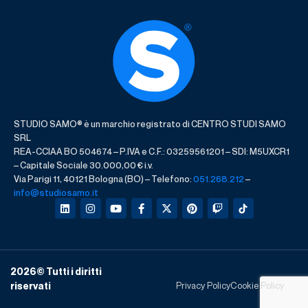
STUDIO SAMO® è un marchio registrato di CENTRO STUDI SAMO
SRL
REA-CCIAA BO 504674 – P.IVA e C.F.: 03259561201 – SDI: M5UXCR1
– Capitale Sociale 30.000,00 € i.v.
Via Parigi 11, 40121 Bologna (BO) – Telefono:
051.268.212
–
info@studiosamo.it
2026
© Tutti i diritti
Privacy Policy
Cookie Policy
riservati​