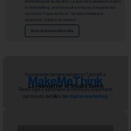
marketing per la vendita. La sua vera passione è però
lo storytelling, una forma di scrittura che parte dal
racconto. Il suo motto è: "se devi credere in
qualcuno, credi in te stesso".
Articoli di Anna Ventrella
Vuoi essere sempre sul pezzo? Iscriviti a
MakeMeThink
La newsletter di Studio Samo
Ricevi ogni 2 settimane le novità più importanti
dal mondo dell’
AI
e del
digital marketing
.