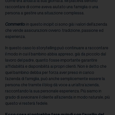
come era andata la sua giornata. Mi piaceva sentirlo
raccontare di come aveva aiutato una famiglia o una
persona a gestire una situazione complessa.
Commento:
in questo incipit ci sono già i valori dell’azienda
che vende assicurazioni ovvero: tradizione, passione ed
esperienza.
In questo caso lo storytelling può continuare a raccontare
il modo in cui il bambino abbia appreso, già da piccolo dal
lavoro del padre, quanto fosse importante garantire
affidabilità e disponibilità ai propri clienti. Non è detto che
quel bambino debba per forza aver preso in carico
l’azienda di famiglia, può anche semplicemente essere la
persona che tramite il blog dà voce a un’altra’azienda,
raccontando la sua personale esperienza. Più siamo in
grado di avvicinare il cliente all’azienda in modo naturale, più
questo vi resterà fedele.
Ecco cosa si potrebbe fare quindi con l’ausilio del