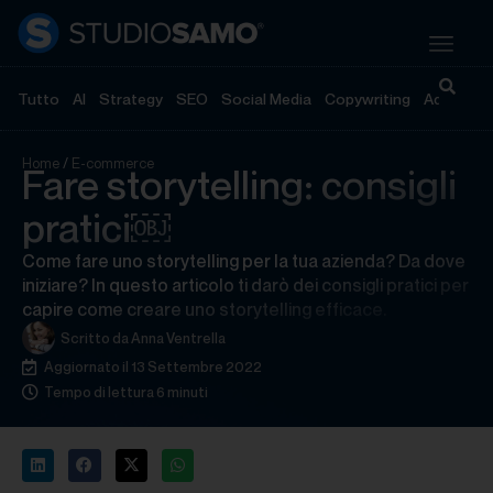
Tutto
AI
Strategy
SEO
Social Media
Copywriting
Advertisi
Home
/
E-commerce
Fare storytelling: consigli
pratici￼
Come fare uno storytelling per la tua azienda? Da dove
iniziare? In questo articolo ti darò dei consigli pratici per
capire come creare uno storytelling efficace.
Scritto da
Anna Ventrella
Aggiornato il 13 Settembre 2022
Tempo di lettura 6 minuti