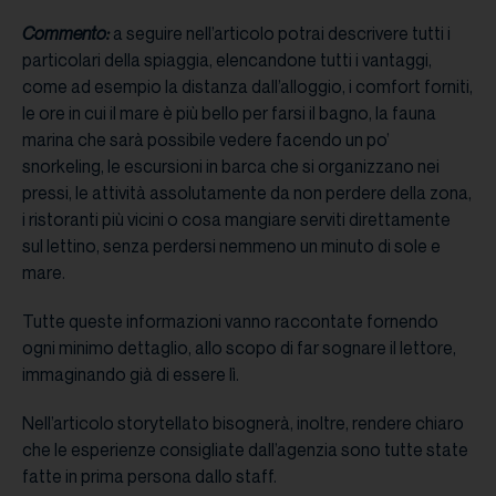
Commento:
a seguire nell’articolo potrai descrivere tutti i
particolari della spiaggia, elencandone tutti i vantaggi,
come ad esempio la distanza dall’alloggio, i comfort forniti,
le ore in cui il mare è più bello per farsi il bagno, la fauna
marina che sarà possibile vedere facendo un po’
snorkeling, le escursioni in barca che si organizzano nei
pressi, le attività assolutamente da non perdere della zona,
i ristoranti più vicini o cosa mangiare serviti direttamente
sul lettino, senza perdersi nemmeno un minuto di sole e
mare.
Tutte queste informazioni vanno raccontate fornendo
ogni minimo dettaglio, allo scopo di far sognare il lettore,
immaginando già di essere lì.
Nell’articolo storytellato bisognerà, inoltre, rendere chiaro
che le esperienze consigliate dall’agenzia sono tutte state
fatte in prima persona dallo staff.