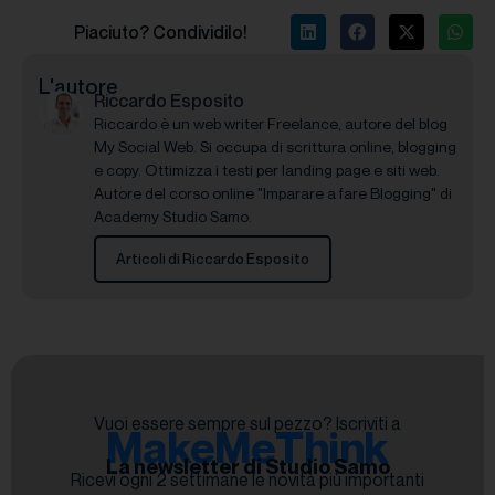
Piaciuto? Condividilo!
L'autore
Riccardo Esposito
Riccardo è un web writer Freelance, autore del blog
My Social Web. Si occupa di scrittura online, blogging
e copy. Ottimizza i testi per landing page e siti web.
Autore del corso online "Imparare a fare Blogging" di
Academy Studio Samo.
Articoli di Riccardo Esposito
Vuoi essere sempre sul pezzo? Iscriviti a
MakeMeThink
La newsletter di Studio Samo
Ricevi ogni 2 settimane le novità più importanti