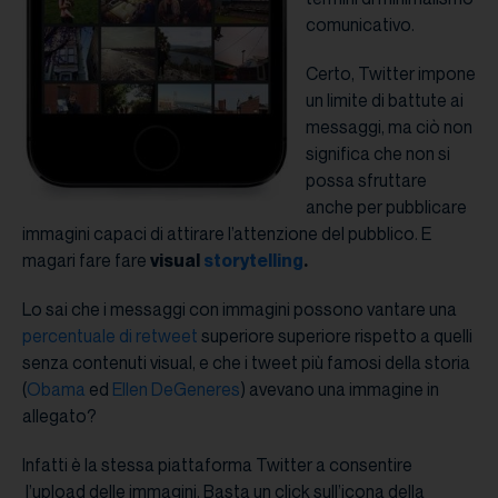
comunicativo.
Certo, Twitter impone
un limite di battute ai
messaggi, ma ciò non
significa che non si
possa sfruttare
anche per pubblicare
immagini capaci di attirare l’attenzione del pubblico. E
magari fare fare
visual
storytelling
.
Lo sai che i messaggi con immagini possono vantare una
percentuale di retweet
superiore superiore rispetto a quelli
senza contenuti visual, e che i tweet più famosi della storia
(
Obama
ed
Ellen DeGeneres
) avevano una immagine in
allegato?
Infatti è la stessa piattaforma Twitter a consentire
l’upload delle immagini. Basta un click sull’icona della