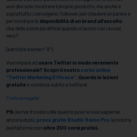
vuol dire solo mostrare il proprio prodotto, ma anche e
soprattutto coinvolgere i follower, per chiedere un parere e
per mostrare la
disponibilità di un brand all’ascolto
.
Una delle azioni più difficili quando si lavora con i social,
vero?
[adrotate banner=”8″]
Vuoi impara ad
usare Twitter in modo veramente
professionale? Scopri il nostro
corso online
“Twitter Marketing Efficace”
. Guarda le lezioni
gratuite
e comincia subito a twittare!
Fonte immagine
se hai trovato utile questo post e vuoi saperne
PS:
ancora di più,
, la nostra
prova gratis Studio Samo Pro
piattaforma con
oltre 200 corsi pratici.