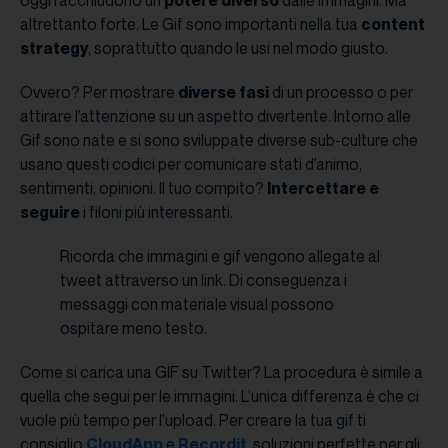
altrettanto forte. Le Gif sono importanti nella tua
content
strategy
, soprattutto quando le usi nel modo giusto.
Ovvero? Per mostrare
diverse fasi
di un processo o per
attirare l’attenzione su un aspetto divertente. Intorno alle
Gif sono nate e si sono sviluppate diverse sub-culture che
usano questi codici per comunicare stati d’animo,
sentimenti, opinioni. Il tuo compito?
Intercettare e
seguire
i filoni più interessanti.
Ricorda che immagini e gif vengono allegate al
tweet attraverso un link. Di conseguenza i
messaggi con materiale visual possono
ospitare meno testo.
Come si carica una GIF su Twitter? La procedura è simile a
quella che segui per le immagini. L’unica differenza è che ci
vuole più tempo per l’upload. Per creare la tua gif ti
consiglio
CloudApp
e
Recordit
, soluzioni perfette per gli