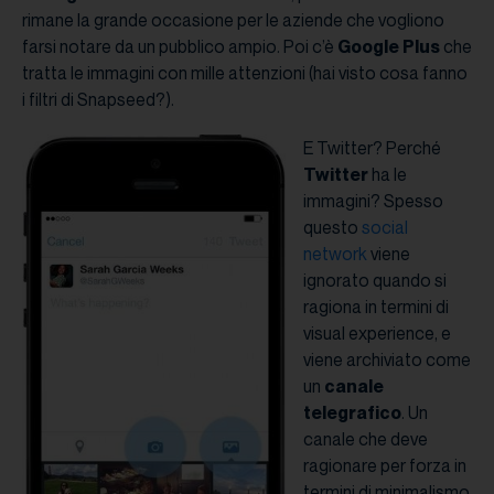
rimane la grande occasione per le aziende che vogliono
farsi notare da un pubblico ampio. Poi c’è
Google Plus
che
tratta le immagini con mille attenzioni (hai visto cosa fanno
i filtri di Snapseed?).
E Twitter? Perché
Twitter
ha le
immagini? Spesso
questo
social
network
viene
ignorato quando si
ragiona in termini di
visual experience, e
viene archiviato come
un
canale
telegrafico
. Un
canale che deve
ragionare per forza in
termini di minimalismo