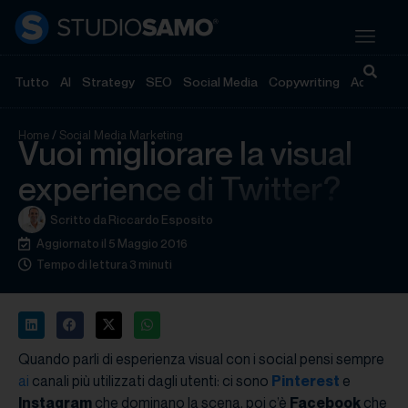
Tutto
AI
Strategy
SEO
Social Media
Copywriting
Advertisi
Home
/
Social Media Marketing
Vuoi migliorare la visual
experience di Twitter?
Scritto da
Riccardo Esposito
Aggiornato il 5 Maggio 2016
Tempo di lettura 3 minuti
Quando parli di esperienza visual con i social pensi sempre
ai
canali più utilizzati dagli utenti: ci sono
Pinterest
e
Instagram
che dominano la scena, poi c’è
Facebook
che