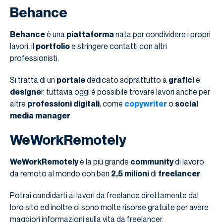
Behance
Behance
è una
piattaforma
nata per condividere i propri
lavori, il
portfolio
e stringere contatti con altri
professionisti.
Si tratta di un
portale
dedicato soprattutto a
grafici
e
designe
r, tuttavia oggi è possibile trovare lavori anche per
altre
professioni digitali
, come
copywriter
o
social
media manager
.
WeWorkRemotely
WeWorkRemotely
è la più grande
community
di lavoro
da remoto al mondo con ben
2,5 milioni
di
freelancer
.
Potrai candidarti ai lavori da freelance direttamente dal
loro sito ed inoltre ci sono molte risorse gratuite per avere
maggiori informazioni sulla vita da freelancer.