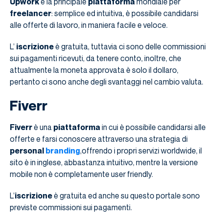
Upwork
è la principale
piattaforma
mondiale per
freelancer
: semplice ed intuitiva, è possibile candidarsi
alle offerte di lavoro, in maniera facile e veloce.
L’
iscrizione
è gratuita, tuttavia ci sono delle commissioni
sui pagamenti ricevuti, da tenere conto, inoltre, che
attualmente la moneta approvata è solo il dollaro,
pertanto ci sono anche degli svantaggi nel cambio valuta.
Fiverr
Fiverr
è una
piattaforma
in cui è possibile candidarsi alle
offerte e farsi conoscere attraverso una strategia di
personal
branding
,offrendo i propri servizi worldwide, il
sito è in inglese, abbastanza intuitivo, mentre la versione
mobile non è completamente user friendly.
L’
iscrizione
è gratuita ed anche su questo portale sono
previste commissioni sui pagamenti.