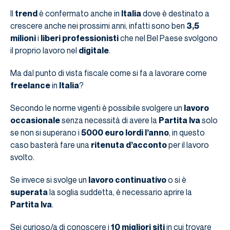
Il
trend
è confermato anche in
Italia
dove è destinato a
crescere anche nei prossimi anni, infatti sono ben
3,5
milioni
i
liberi professionisti
che nel Bel Paese svolgono
il proprio lavoro nel
digitale
.
Ma dal punto di vista fiscale come si fa a lavorare come
freelance
in
Italia
?
Secondo le norme vigenti è possibile svolgere un
lavoro
occasionale
senza necessità di avere la
Partita Iva
solo
se non si superano i
5000 euro lordi l’anno
, in questo
caso basterà fare una
ritenuta d’acconto
per il lavoro
svolto.
Se invece si svolge un
lavoro continuativo
o si è
superata
la soglia suddetta, è necessario aprire la
Partita Iva
.
Sei curioso/a di conoscere i
10 migliori siti
in cui trovare