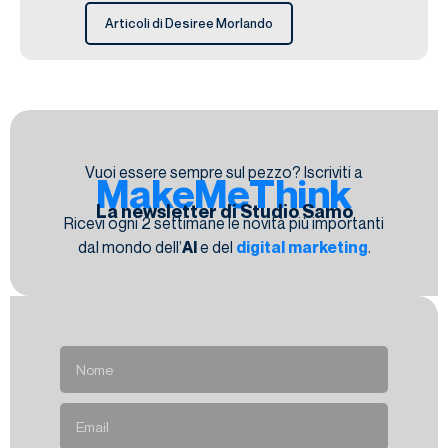
Articoli di Desiree Morlando
Vuoi essere sempre sul pezzo? Iscriviti a
MakeMeThink
La newsletter di Studio Samo
Ricevi ogni 2 settimane le novità più importanti
dal mondo dell’
AI
e del
digital marketing
.