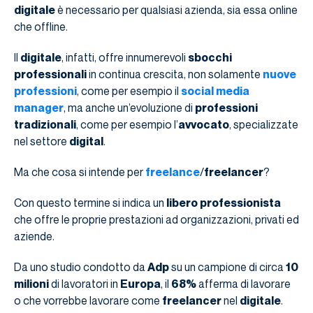
digitale
è necessario per qualsiasi azienda, sia essa online
che offline.
Il
digitale
, infatti, offre innumerevoli
sbocchi
professionali
in continua crescita, non solamente
nuove
professioni
, come per esempio il
social media
manager
, ma anche un’evoluzione di
professioni
tradizionali
, come per esempio l’
avvocato
, specializzate
nel settore
digital
.
Ma che cosa si intende per
freelance
/
freelancer
?
Con questo termine si indica un
libero professionista
che offre le proprie prestazioni ad organizzazioni, privati ed
aziende.
Da uno studio condotto da
Adp
su un campione di circa
10
milioni
di lavoratori in
Europa
, il
68%
afferma di lavorare
o che vorrebbe lavorare come
freelancer
nel
digitale
.