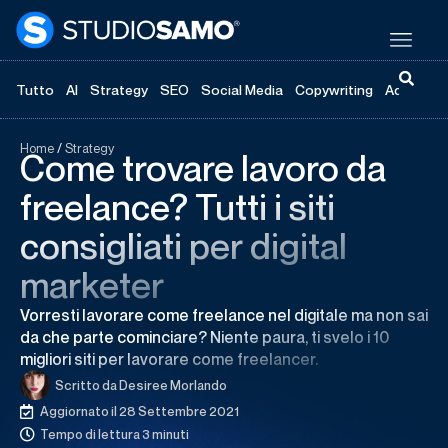
Tutto
AI
Strategy
SEO
Social Media
Copywriting
Advertisi
Home
/
Strategy
Come trovare lavoro da
freelance? Tutti i siti
consigliati per digital
marketer
Vorresti lavorare come freelance nel digitale ma non sai
da che parte cominciare? Niente paura, ti svelo i 10
migliori siti per lavorare come freelancer.
Scritto da
Desiree Morlando
Aggiornato il 28 Settembre 2021
Tempo di lettura 3 minuti