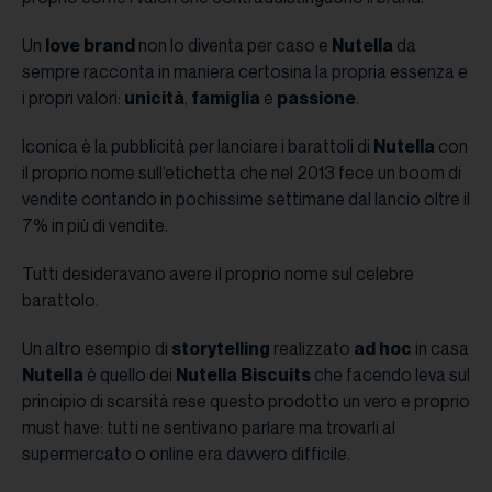
Un
love brand
non lo diventa per caso e
Nutella
da
sempre racconta in maniera certosina la propria essenza e
i propri valori:
unicità
,
famiglia
e
passione
.
Iconica è la pubblicità per lanciare i barattoli di
Nutella
con
il proprio nome sull’etichetta che nel 2013 fece un boom di
vendite contando in pochissime settimane dal lancio oltre il
7% in più di vendite.
Tutti desideravano avere il proprio nome sul celebre
barattolo.
Un altro esempio di
storytelling
realizzato
ad hoc
in casa
Nutella
è quello dei
Nutella Biscuits
che facendo leva sul
principio di scarsità rese questo prodotto un vero e proprio
must have: tutti ne sentivano parlare ma trovarli al
supermercato o online era davvero difficile.