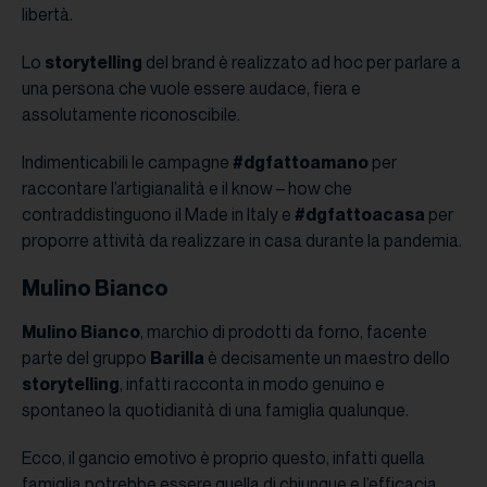
libertà.
Lo
storytelling
del brand è realizzato ad hoc per parlare a
una persona che vuole essere audace, fiera e
assolutamente riconoscibile.
Indimenticabili le campagne
#dgfattoamano
per
raccontare l’artigianalità e il know – how che
contraddistinguono il Made in Italy e
#dgfattoacasa
per
proporre attività da realizzare in casa durante la pandemia.
Mulino Bianco
Mulino Bianco
, marchio di prodotti da forno, facente
parte del gruppo
Barilla
è decisamente un maestro dello
storytelling
, infatti racconta in modo genuino e
spontaneo la quotidianità di una famiglia qualunque.
Ecco, il gancio emotivo è proprio questo, infatti quella
famiglia potrebbe essere quella di chiunque e l’efficacia