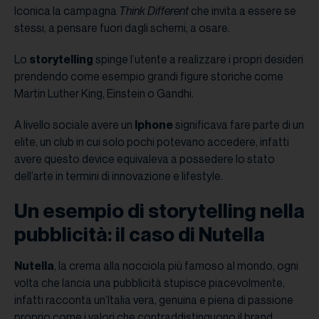
Iconica la campagna
Think Different
che invita a essere se
stessi, a pensare fuori dagli schemi, a osare.
Lo
storytelling
spinge l’utente a realizzare i propri desideri
prendendo come esempio grandi figure storiche come
Martin Luther King, Einstein o Gandhi.
A livello sociale avere un
Iphone
significava fare parte di un
elite, un club in cui solo pochi potevano accedere, infatti
avere questo device equivaleva a possedere lo stato
dell’arte in termini di innovazione e lifestyle.
Un esempio di storytelling nella
pubblicità: il caso di Nutella
Nutella
, la crema alla nocciola più famoso al mondo, ogni
volta che lancia una pubblicità stupisce piacevolmente,
infatti racconta un’Italia vera, genuina e piena di passione
proprio come i valori che contraddistinguono il brand.