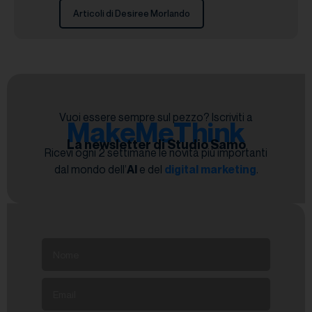
Articoli di Desiree Morlando
Vuoi essere sempre sul pezzo? Iscriviti a
MakeMeThink
La newsletter di Studio Samo
Ricevi ogni 2 settimane le novità più importanti
dal mondo dell’
AI
e del
digital marketing
.