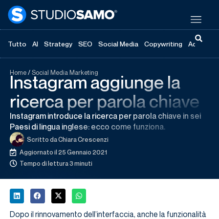
Tutto
AI
Strategy
SEO
Social Media
Copywriting
Advertisi
Home
/
Social Media Marketing
Instagram aggiunge la
ricerca per parola chiave
Instagram introduce la ricerca per parola chiave in sei
Paesi di lingua inglese: ecco come funziona.
Scritto da
Chiara Crescenzi
Aggiornato il 25 Gennaio 2021
Tempo di lettura 3 minuti
Dopo il rinnovamento dell’interfaccia, anche la funzionalità