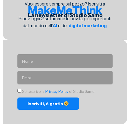
Vuoi essere sempre sul pezzo? Iscriviti a
MakeMeThink
La newsletter di Studio Samo
Ricevi ogni 2 settimane le novità più importanti
dal mondo dell’
AI
e del
digital marketing
.
Sottoscrivo la
Privacy Policy
di Studio Samo.
Iscriviti, è gratis