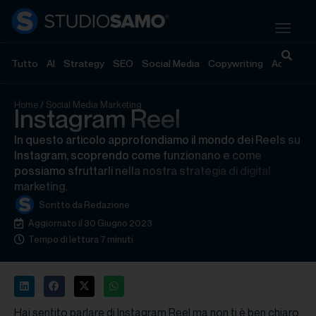
Tutto
AI
Strategy
SEO
Social Media
Copywriting
Advertisi
Home
/
Social Media Marketing
Instagram Reel
In questo articolo approfondiamo il mondo dei Reels su
Instagram, scoprendo come funzionano e come
possiamo sfruttarli nella nostra strategia di digital
marketing.
Scritto da
Redazione
Aggiornato il 30 Giugno 2023
Tempo di lettura 7 minuti
Hai sentito parlare di Instagram Reel ma non ti è ben chiaro