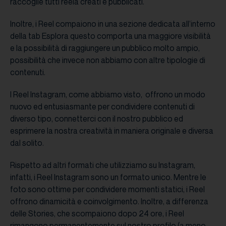
raccoglie tutti reela creati e pubblicati.
Inoltre, i Reel compaiono in una sezione dedicata all’interno
della tab Esplora questo comporta una maggiore visibilità
e la possibilità di raggiungere un pubblico molto ampio,
possibilità che invece non abbiamo con altre tipologie di
contenuti.
I Reel Instagram, come abbiamo visto, offrono un modo
nuovo ed entusiasmante per condividere contenuti di
diverso tipo, connetterci con il nostro pubblico ed
esprimere la nostra creatività in maniera originale e diversa
dal solito.
Rispetto ad altri formati che utilizziamo su Instagram,
infatti, i Reel Instagram sono un formato unico. Mentre le
foto sono ottime per condividere momenti statici, i Reel
offrono dinamicità e coinvolgimento. Inoltre, a differenza
delle Stories, che scompaiono dopo 24 ore, i Reel
rimangono permanentemente sul nostro profilo (a meno