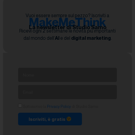
Vuoi essere sempre sul pezzo? Iscriviti a
MakeMeThink
La newsletter di Studio Samo
Ricevi ogni 2 settimane le novità più importanti
dal mondo dell’
AI
e del
digital marketing
.
Sottoscrivo la
Privacy Policy
di Studio Samo.
Iscriviti, è gratis