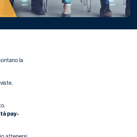
ccontano la
viste,
to.
ità pay-
io attenersi