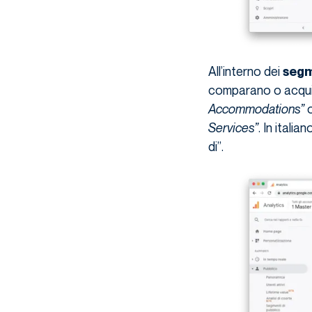
All’interno dei
segm
comparano o acquis
Accommodations”
Services”
. In itali
di”.