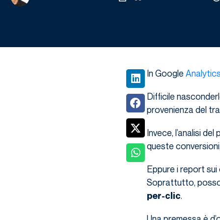
In Google
Analytic
Difficile nasconder
provenienza del traf
Invece, l’analisi d
queste conversioni, 
Eppure i report sui
Soprattutto, poss
.
per-clic
Una premessa è d’ob