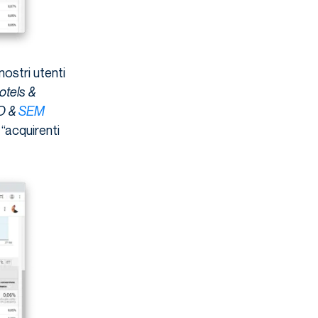
nostri utenti
otels &
EO &
SEM
 “acquirenti