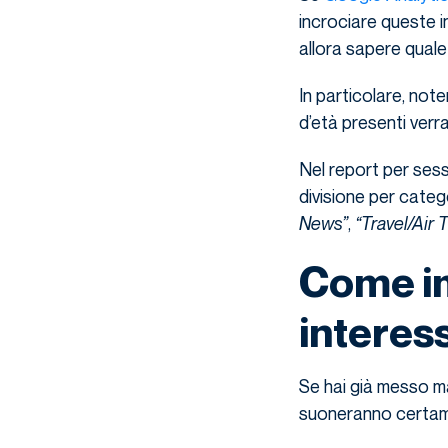
incrociare queste i
allora sapere quale
In particolare, not
d’età presenti verra
Nel report per sess
divisione per cate
News”
,
“Travel/Air T
Come im
interess
Se hai già messo m
suoneranno certament