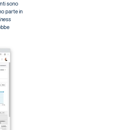
enti sono
o parte in
iness
rebbe