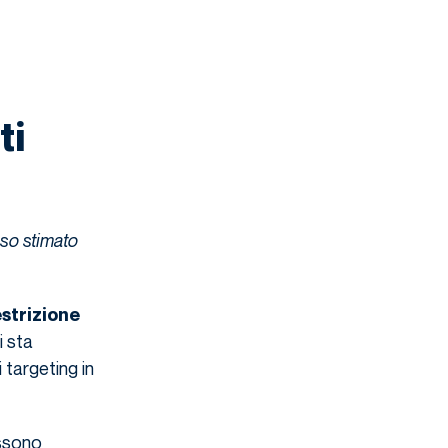
ti
sso stimato
estrizione
i sta
 targeting in
ossono