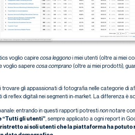
ics voglio capire
cosa leggono
i miei utenti (oltre ai miei co
Se voglio sapere
cosa comprano
(oltre ai miei prodotti), gua
trovare gli appassionati di fotografia nelle categorie di aff
i di reflex digitali nei segmenti in-market. La differenza è s
banale: entrando in questi rapporti potresti
non
notare co
, sempre applicato a ogni report in Go
“Tutti gli utenti”
ristretto ai soli utenti che la piattaforma ha potuto
.
 un dato demografico