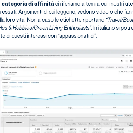
i
ci riferiamo a temi a cui i nostri ut
categoria di affinità
essati. Argomenti di cui leggono, vedono video o che fann
la loro vita. Non a caso le etichette riportano
“Travel/Bus
yles & Hobbies/Green Living Enthusiasts”
. In italiano si pot
te di questi interessi con “appassionati di”.