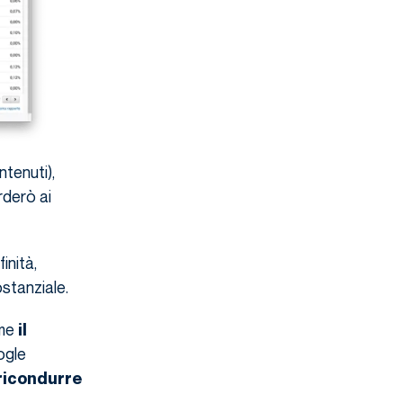
ntenuti),
rderò ai
inità,
ostanziale.
me
il
ogle
 ricondurre