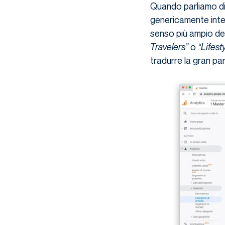
Quando parliamo d
genericamente inter
senso più ampio del
Travelers”
o
“Lifest
tradurre la gran par