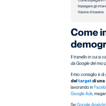
Come impiegare i r
Impiegare gli inte
Visione d’insieme
Come im
demogra
Il tranello in cui si
da Google del mio pu
Il mio consiglio è 
del
target
di una
lavorando in
Faceb
Google Ads
, magari
Se
Google Analyti