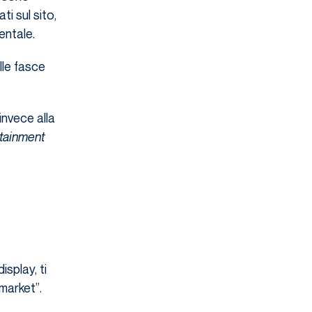
ti sul sito,
entale.
lle fasce
invece alla
rtainment
splay, ti
-market”.