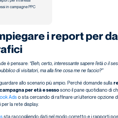
eport per interessi
ressi in campagne PPC
piegare i report per da
fici
 cade è pensare:
“Beh, certo, interessante sapere l’età o il se
bblico di visitatori, ma alla fine cosa me ne faccio?”
di guardare allo scenario più ampio. Perché domande sulla
r
sono il pane quotidiano di ch
 campagna per età e sesso
ook Ads
o sta cercando di raffinare un’ulteriore opzione di
 per la rete display.
cs
sta raccogliendo dati nel modo corretto e i rapporti p