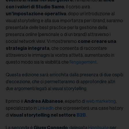
con i valori di Studio Samo
, il corso avrà
un’impostazione operativa
: dopo un’introduzione al
visual storytelling e alla sua importanza per i brand, saranno
presentate delle best practice per la gestione della
presenza online (personale o di un brand) attraverso i
social network visivi. Vi mostreremo
come creare una
strategia integrata
, che consenta di raccontare
attraverso le immagini la vostra attività, aumentando in
questo modo sia la visibilità che l’
engagement
.
Questa edizione sarà arricchita dalla presenza di due ospiti
d’eccezione, che ci permetteranno di approfondire altri
due argomenti legati al visual storytelling.
Il primo è
Andrea Albanese
, esperto di
web marketing
,
specializzato in
LinkedIn
che ci presenterà una case history
di
visual storytelling nel settore
B2B
.
La seconda è
Giusy Congedo
, delegata
Hootsuite
per