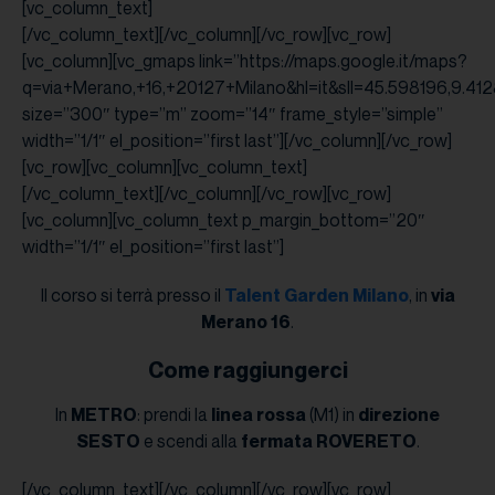
[vc_column_text]
[/vc_column_text][/vc_column][/vc_row][vc_row]
[vc_column][vc_gmaps link=”https://maps.google.it/maps?
q=via+Merano,+16,+20127+Milano&hl=it&sll=45.598196,9
size=”300″ type=”m” zoom=”14″ frame_style=”simple”
width=”1/1″ el_position=”first last”][/vc_column][/vc_row]
[vc_row][vc_column][vc_column_text]
[/vc_column_text][/vc_column][/vc_row][vc_row]
[vc_column][vc_column_text p_margin_bottom=”20″
width=”1/1″ el_position=”first last”]
Il corso si terrà presso il
Talent Garden Milano
, in
via
Merano 16
.
Come raggiungerci
In
METRO
: prendi la
linea rossa
(M1) in
direzione
SESTO
e scendi alla
fermata ROVERETO
.
[/vc_column_text][/vc_column][/vc_row][vc_row]