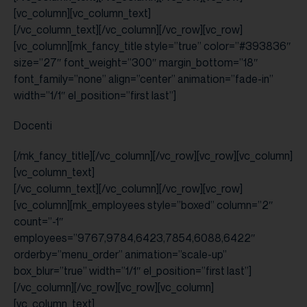
[vc_column][vc_column_text]
[/vc_column_text][/vc_column][/vc_row][vc_row]
[vc_column][mk_fancy_title style=”true” color=”#393836″
size=”27″ font_weight=”300″ margin_bottom=”18″
font_family=”none” align=”center” animation=”fade-in”
width=”1/1″ el_position=”first last”]
Docenti
[/mk_fancy_title][/vc_column][/vc_row][vc_row][vc_column]
[vc_column_text]
[/vc_column_text][/vc_column][/vc_row][vc_row]
[vc_column][mk_employees style=”boxed” column=”2″
count=”-1″
employees=”9767,9784,6423,7854,6088,6422″
orderby=”menu_order” animation=”scale-up”
box_blur=”true” width=”1/1″ el_position=”first last”]
[/vc_column][/vc_row][vc_row][vc_column]
[vc_column_text]