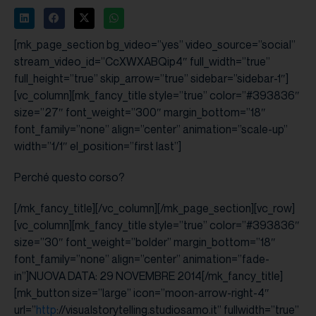
[mk_page_section bg_video=”yes” video_source=”social”
stream_video_id=”CcXWXABQip4″ full_width=”true”
full_height=”true” skip_arrow=”true” sidebar=”sidebar-1″]
[vc_column][mk_fancy_title style=”true” color=”#393836″
size=”27″ font_weight=”300″ margin_bottom=”18″
font_family=”none” align=”center” animation=”scale-up”
width=”1/1″ el_position=”first last”]
Perché questo corso?
[/mk_fancy_title][/vc_column][/mk_page_section][vc_row]
[vc_column][mk_fancy_title style=”true” color=”#393836″
size=”30″ font_weight=”bolder” margin_bottom=”18″
font_family=”none” align=”center” animation=”fade-
in”]NUOVA DATA: 29 NOVEMBRE 2014[/mk_fancy_title]
[mk_button size=”large” icon=”moon-arrow-right-4″
url=”
http
://visualstorytelling.studiosamo.it” fullwidth=”true”