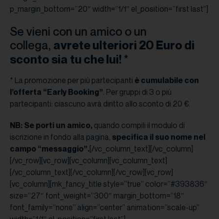
p_margin_bottom=”20″ width=”1/1″ el_position=”first last”]
Se vieni con un amico o un
collega,
avrete ulteriori 20 Euro di
sconto sia tu che lui!
*
* La promozione per più partecipanti
è cumulabile con
l’offerta “Early Booking”
. Per gruppi di 3 o più
partecipanti: ciascuno avrà diritto allo sconto di 20 €.
NB: Se porti un amico,
quando compili il modulo di
iscrizione in fondo alla pagina,
specifica il suo nome nel
campo “messaggio”.
[/vc_column_text][/vc_column]
[/vc_row][vc_row][vc_column][vc_column_text]
[/vc_column_text][/vc_column][/vc_row][vc_row]
[vc_column][mk_fancy_title style=”true” color=”#393836″
size=”27″ font_weight=”300″ margin_bottom=”18″
font_family=”none” align=”center” animation=”scale-up”
width=”1/1″ el_position=”first last”]