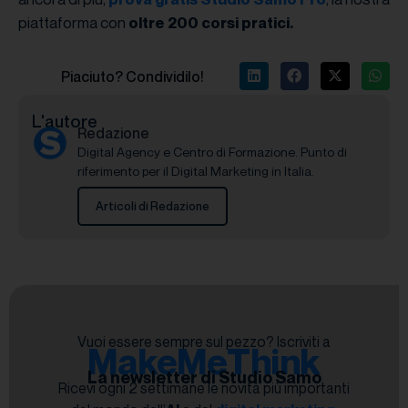
piattaforma con
oltre 200 corsi pratici.
Piaciuto? Condividilo!
L'autore
Redazione
Digital Agency e Centro di Formazione. Punto di
riferimento per il Digital Marketing in Italia.
Articoli di Redazione
Vuoi essere sempre sul pezzo? Iscriviti a
MakeMeThink
La newsletter di Studio Samo
Ricevi ogni 2 settimane le novità più importanti