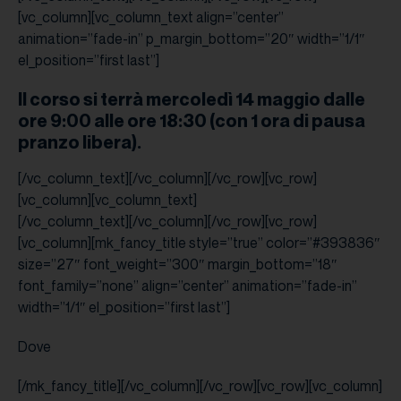
[vc_column][vc_column_text align=”center”
animation=”fade-in” p_margin_bottom=”20″ width=”1/1″
el_position=”first last”]
Il corso si terrà mercoledì 14 maggio dalle
ore 9:00 alle ore 18:30 (con 1 ora di pausa
pranzo libera).
[/vc_column_text][/vc_column][/vc_row][vc_row]
[vc_column][vc_column_text]
[/vc_column_text][/vc_column][/vc_row][vc_row]
[vc_column][mk_fancy_title style=”true” color=”#393836″
size=”27″ font_weight=”300″ margin_bottom=”18″
font_family=”none” align=”center” animation=”fade-in”
width=”1/1″ el_position=”first last”]
Dove
[/mk_fancy_title][/vc_column][/vc_row][vc_row][vc_column]