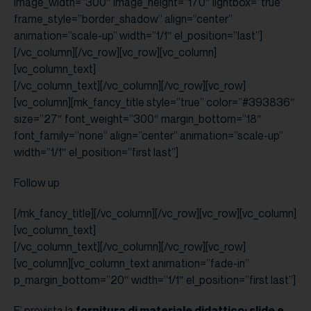
image_width=”300″ image_height=”170″ lightbox=”true”
frame_style=”border_shadow” align=”center”
animation=”scale-up” width=”1/1″ el_position=”last”]
[/vc_column][/vc_row][vc_row][vc_column]
[vc_column_text]
[/vc_column_text][/vc_column][/vc_row][vc_row]
[vc_column][mk_fancy_title style=”true” color=”#393836″
size=”27″ font_weight=”300″ margin_bottom=”18″
font_family=”none” align=”center” animation=”scale-up”
width=”1/1″ el_position=”first last”]
Follow up
[/mk_fancy_title][/vc_column][/vc_row][vc_row][vc_column]
[vc_column_text]
[/vc_column_text][/vc_column][/vc_row][vc_row]
[vc_column][vc_column_text animation=”fade-in”
p_margin_bottom=”20″ width=”1/1″ el_position=”first last”]
E’ prevista la
fornitura di materiale didattico: slide e