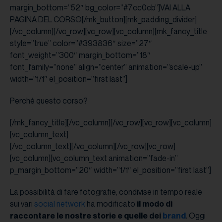
margin_bottom=”52″ bg_color=”#7cc0cb”]VAI ALLA
PAGINA DEL CORSO[/mk_button][mk_padding_divider]
[/vc_column][/vc_row][vc_row][vc_column][mk_fancy_title
style=”true” color=”#393836″ size=”27″
font_weight=”300″ margin_bottom=”18″
font_family=”none” align=”center” animation=”scale-up”
width=”1/1″ el_position=”first last”]
Perché questo corso?
[/mk_fancy_title][/vc_column][/vc_row][vc_row][vc_column]
[vc_column_text]
[/vc_column_text][/vc_column][/vc_row][vc_row]
[vc_column][vc_column_text animation=”fade-in”
p_margin_bottom=”20″ width=”1/1″ el_position=”first last”]
La possibilità di fare fotografie, condivise in tempo reale
sui vari
social network
ha modificato
il modo di
raccontare le nostre storie e quelle dei
brand
. Oggi