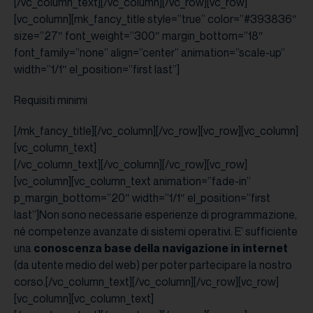
[/vc_column_text][/vc_column][/vc_row][vc_row]
[vc_column][mk_fancy_title style=”true” color=”#393836″
size=”27″ font_weight=”300″ margin_bottom=”18″
font_family=”none” align=”center” animation=”scale-up”
width=”1/1″ el_position=”first last”]
Requisiti minimi
[/mk_fancy_title][/vc_column][/vc_row][vc_row][vc_column]
[vc_column_text]
[/vc_column_text][/vc_column][/vc_row][vc_row]
[vc_column][vc_column_text animation=”fade-in”
p_margin_bottom=”20″ width=”1/1″ el_position=”first
last”]Non sono necessarie esperienze di programmazione,
né competenze avanzate di sistemi operativi. E’ sufficiente
una
conoscenza base della navigazione in internet
(da utente medio del web) per poter partecipare la nostro
corso.[/vc_column_text][/vc_column][/vc_row][vc_row]
[vc_column][vc_column_text]