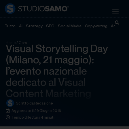
Tutto
AI
Strategy
SEO
Social Media
Copywriting
Advertisi
Home
/
Corsi
Visual Storytelling Day
(Milano, 21 maggio):
l’evento nazionale
dedicato al Visual
Content Marketing
Scritto da
Redazione
Aggiornato il 29 Giugno 2016
Tempo di lettura 4 minuti