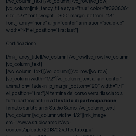
[/vc_column_text][/vc_column][/vc_row][vc_row]
[vc_column][mk_fancy_title style=”true” color=”#393836″
size=”27″ font_weight=”300″ margin_bottom=”18″
font_family=”none” align=”center” animation=”scale-up”
width=”1/1″ el_position=”first last”]
Certificazione
[/mk_fancy_title][/vc_column][/vc_row][vc_row][vc_column]
[vc_column_text]
[/vc_column_text][/vc_column][/vc_row][vc_row]
[vc_column width=”1/2″][vc_column_text align=”center”
animation=”fade-in” p_margin_bottom=”20″ width=”1/1″
el_position=”first”]Al termine del corso verrà rilasciato a
tutti i partecipanti un
attestato di partecipazione
firmato dai titolari di Studio Samo.[/vc_column_text]
[/vc_column][vc_column width=”1/2″][mk_image
src=”//www.studiosamo.it/wp-
content/uploads/2013/02/attestato.jpg”