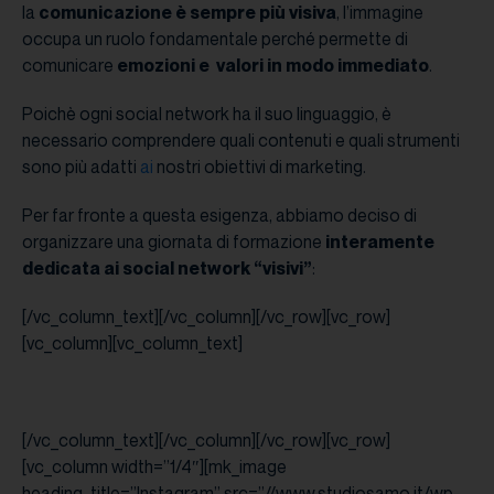
la
comunicazione è sempre più visiva
, l’immagine
occupa un ruolo fondamentale perché permette di
comunicare
emozioni e valori in modo immediato
.
Poichè ogni social network ha il suo linguaggio, è
necessario comprendere quali contenuti e quali strumenti
sono più adatti
ai
nostri obiettivi di marketing.
Per far fronte a questa esigenza, abbiamo deciso di
organizzare una giornata di formazione
interamente
dedicata ai social network “visivi”
:
[/vc_column_text][/vc_column][/vc_row][vc_row]
[vc_column][vc_column_text]
[/vc_column_text][/vc_column][/vc_row][vc_row]
[vc_column width=”1/4″][mk_image
heading_title=”Instagram” src=”//www.studiosamo.it/wp-