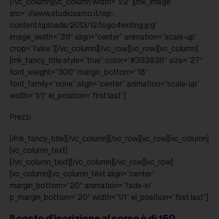
[/vc_column][vc_column width=”1/2″][mk_image
src=”//www.studiosamo.it/wp-
content/uploads/2013/12/logo4writing.jpg”
image_width=”311″ align=”center” animation=”scale-up”
crop=”false”][/vc_column][/vc_row][vc_row][vc_column]
[mk_fancy_title style=”true” color=”#393836″ size=”27″
font_weight=”300″ margin_bottom=”18″
font_family=”none” align=”center” animation=”scale-up”
width=”1/1″ el_position=”first last”]
Prezzi
[/mk_fancy_title][/vc_column][/vc_row][vc_row][vc_column]
[vc_column_text]
[/vc_column_text][/vc_column][/vc_row][vc_row]
[vc_column][vc_column_text align=”center”
margin_bottom=”20″ animation=”fade-in”
p_margin_bottom=”20″ width=”1/1″ el_position=”first last”]
Il costo d’iscrizione al corso è di
150