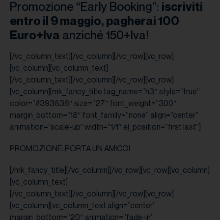
Promozione “Early Booking”:
iscriviti
entro il 9 maggio, pagherai 100
Euro+Iva
anziché 150+Iva!
[/vc_column_text][/vc_column][/vc_row][vc_row]
[vc_column][vc_column_text]
[/vc_column_text][/vc_column][/vc_row][vc_row]
[vc_column][mk_fancy_title tag_name=”h3″ style=”true”
color=”#393836″ size=”27″ font_weight=”300″
margin_bottom=”18″ font_family=”none” align=”center”
animation=”scale-up” width=”1/1″ el_position=”first last”]
PROMOZIONE: PORTA UN AMICO!
[/mk_fancy_title][/vc_column][/vc_row][vc_row][vc_column]
[vc_column_text]
[/vc_column_text][/vc_column][/vc_row][vc_row]
[vc_column][vc_column_text align=”center”
margin_bottom=”20″ animation=”fade-in”