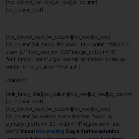
[/vc_column][/vc_row][vc_row][vc_column]
[vc_column_text]
[/vc_column_text][/vc_column][/vc_row][vc_row]
[vc_column][mk_fancy_title style=”true” color=”#393836″
size=”27″ font_weight=”300″ margin_bottom=”18″
font_family=”none” align=”center” animation=”scale-up”
width=”1/1″ el_position=”first last”]
Obiettivo
[/mk_fancy_title][/vc_column][/vc_row][vc_row][vc_column]
[vc_column_text]
[/vc_column_text][/vc_column][/vc_row][vc_row]
[vc_column][vc_column_text animation=”scale-up”
p_margin_bottom=”20″ width=”1/1″ el_position=”first
last”]Il
Visual
Storytelling
Day è il primo ed unico
evento in Italia nel suo genere.
Rimanendo
in linea