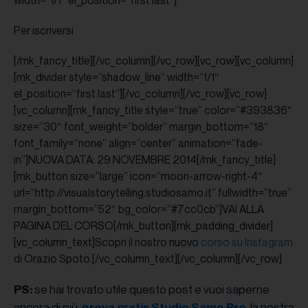
Per iscriversi
[/mk_fancy_title][/vc_column][/vc_row][vc_row][vc_column]
[mk_divider style=”shadow_line” width=”1/1″
el_position=”first last”][/vc_column][/vc_row][vc_row]
[vc_column][mk_fancy_title style=”true” color=”#393836″
size=”30″ font_weight=”bolder” margin_bottom=”18″
font_family=”none” align=”center” animation=”fade-
in”]NUOVA DATA: 29 NOVEMBRE 2014[/mk_fancy_title]
[mk_button size=”large” icon=”moon-arrow-right-4″
url=”http://visualstorytelling.studiosamo.it” fullwidth=”true”
margin_bottom=”52″ bg_color=”#7cc0cb”]VAI ALLA
PAGINA DEL CORSO[/mk_button][mk_padding_divider]
[vc_column_text]Scopri il nostro nuovo
corso su Instagram
di Orazio Spoto.[/vc_column_text][/vc_column][/vc_row]
se hai trovato utile questo post e vuoi saperne
PS:
ancora di più,
, la nostra
prova gratis Studio Samo Pro