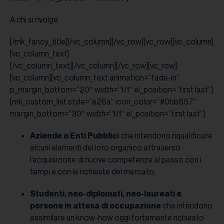
A chi si rivolge
[/mk_fancy_title][/vc_column][/vc_row][vc_row][vc_column]
[vc_column_text]
[/vc_column_text][/vc_column][/vc_row][vc_row]
[vc_column][vc_column_text animation=”fade-in”
p_margin_bottom=”20″ width=”1/1″ el_position=”first last”]
[mk_custom_list style=”e26a” icon_color=”#0bb697″
margin_bottom=”30″ width=”1/1″ el_position=”first last”]
Aziende o Enti Pubblici
che intendono riqualificare
alcuni elementi del loro organico attraverso
l’acquisizione di nuove competenze al passo con i
tempi e con le richieste del mercato;
Studenti, neo-diplomati, neo-laureati e
persone in attesa di occupazione
che intendono
assimilare un know-how oggi fortemente richiesto