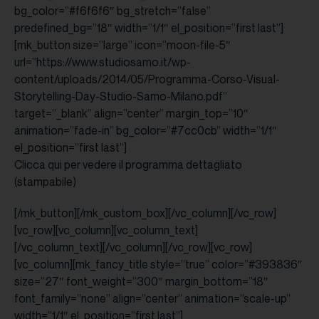
bg_color=”#f6f6f6″ bg_stretch=”false”
predefined_bg=”18″ width=”1/1″ el_position=”first last”]
[mk_button size=”large” icon=”moon-file-5″
url=”https://www.studiosamo.it/wp-
content/uploads/2014/05/Programma-Corso-Visual-
Storytelling-Day-Studio-Samo-Milano.pdf”
target=”_blank” align=”center” margin_top=”10″
animation=”fade-in” bg_color=”#7cc0cb” width=”1/1″
el_position=”first last”]
Clicca qui per vedere il programma dettagliato
(stampabile)
[/mk_button][/mk_custom_box][/vc_column][/vc_row]
[vc_row][vc_column][vc_column_text]
[/vc_column_text][/vc_column][/vc_row][vc_row]
[vc_column][mk_fancy_title style=”true” color=”#393836″
size=”27″ font_weight=”300″ margin_bottom=”18″
font_family=”none” align=”center” animation=”scale-up”
width=”1/1″ el_position=”first last”]