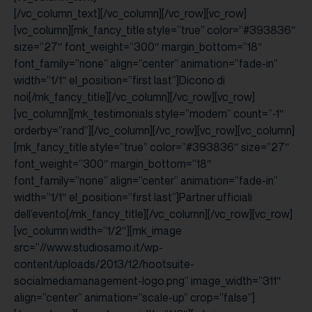
[/vc_column_text][/vc_column][/vc_row][vc_row]
[vc_column][mk_fancy_title style=”true” color=”#393836″
size=”27″ font_weight=”300″ margin_bottom=”18″
font_family=”none” align=”center” animation=”fade-in”
width=”1/1″ el_position=”first last”]Dicono di
noi[/mk_fancy_title][/vc_column][/vc_row][vc_row]
[vc_column][mk_testimonials style=”modern” count=”-1″
orderby=”rand”][/vc_column][/vc_row][vc_row][vc_column]
[mk_fancy_title style=”true” color=”#393836″ size=”27″
font_weight=”300″ margin_bottom=”18″
font_family=”none” align=”center” animation=”fade-in”
width=”1/1″ el_position=”first last”]Partner ufficiali
dell’evento[/mk_fancy_title][/vc_column][/vc_row][vc_row]
[vc_column width=”1/2″][mk_image
src=”//www.studiosamo.it/wp-
content/uploads/2013/12/hootsuite-
socialmediamanagement-logo.png” image_width=”311″
align=”center” animation=”scale-up” crop=”false”]