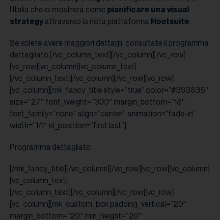
l’Italia che ci mostrerà come
pianificare una visual
strategy
attraverso la nota piattaforma
Hootsuite
.
Se volete avere maggiori dettagli, consultate il programma
dettagliato.[/vc_column_text][/vc_column][/vc_row]
[vc_row][vc_column][vc_column_text]
[/vc_column_text][/vc_column][/vc_row][vc_row]
[vc_column][mk_fancy_title style=”true” color=”#393836″
size=”27″ font_weight=”300″ margin_bottom=”18″
font_family=”none” align=”center” animation=”fade-in”
width=”1/1″ el_position=”first last”]
Programma dettagliato
[/mk_fancy_title][/vc_column][/vc_row][vc_row][vc_column]
[vc_column_text]
[/vc_column_text][/vc_column][/vc_row][vc_row]
[vc_column][mk_custom_box padding_vertical=”20″
margin_bottom=”20″ min_height=”20″