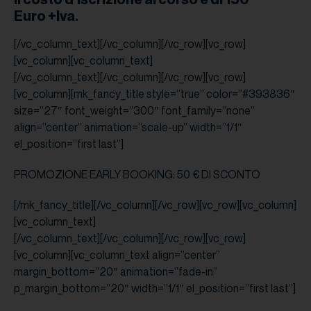
Euro
+Iva.
[/vc_column_text][/vc_column][/vc_row][vc_row]
[vc_column][vc_column_text]
[/vc_column_text][/vc_column][/vc_row][vc_row]
[vc_column][mk_fancy_title style=”true” color=”#393836″
size=”27″ font_weight=”300″ font_family=”none”
align=”center” animation=”scale-up” width=”1/1″
el_position=”first last”]
PROMOZIONE EARLY BOOKING: 50 € DI SCONTO
[/mk_fancy_title][/vc_column][/vc_row][vc_row][vc_column]
[vc_column_text]
[/vc_column_text][/vc_column][/vc_row][vc_row]
[vc_column][vc_column_text align=”center”
margin_bottom=”20″ animation=”fade-in”
p_margin_bottom=”20″ width=”1/1″ el_position=”first last”]