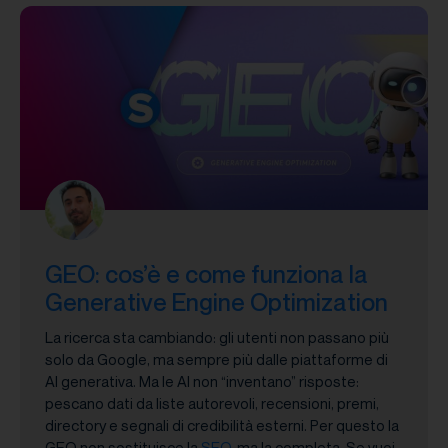
GEO: cos’è e come funziona la
Generative Engine Optimization
La ricerca sta cambiando: gli utenti non passano più
solo da Google, ma sempre più dalle piattaforme di
AI generativa. Ma le AI non “inventano” risposte:
pescano dati da liste autorevoli, recensioni, premi,
directory e segnali di credibilità esterni. Per questo la
GEO non sostituisce la
SEO
, ma la completa. Se vuoi