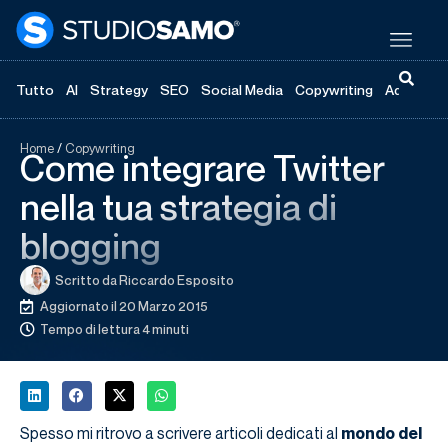
Tutto
AI
Strategy
SEO
Social Media
Copywriting
Advertisi
Home
/
Copywriting
Come integrare Twitter
nella tua strategia di
blogging
Scritto da
Riccardo Esposito
Aggiornato il 20 Marzo 2015
Tempo di lettura 4 minuti
Spesso mi ritrovo a scrivere articoli dedicati al
mondo del