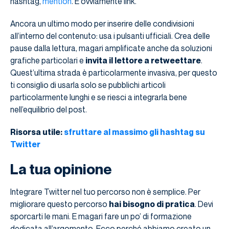
hashtag,
mention
. E ovviamente link.
Ancora un ultimo modo per inserire delle condivisioni
all’interno del contenuto: usa i pulsanti ufficiali. Crea delle
pause dalla lettura, magari amplificate anche da soluzioni
grafiche particolari e
invita il lettore a retweettare
.
Quest’ultima strada è particolarmente invasiva, per questo
ti consiglio di usarla solo se pubblichi articoli
particolarmente lunghi e se riesci a integrarla bene
nell’equilibrio del post.
Risorsa utile:
sfruttare al massimo gli hashtag su
Twitter
La tua opinione
Integrare Twitter nel tuo percorso non è semplice. Per
migliorare questo percorso
hai bisogno di pratica
. Devi
sporcarti le mani. E magari fare un po’ di formazione
dedicata all’argomento. Ecco perché abbiamo creato un