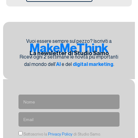
Vuoi essere sempre sul pezzo? Iscriviti a
MakeMeThink
La newsletter di Studio Samo
Ricevi ogni 2 settimane le novità più importanti
dal mondo dell’
AI
e del
digital marketing
.
Sottoscrivo la
Privacy Policy
di Studio Samo.