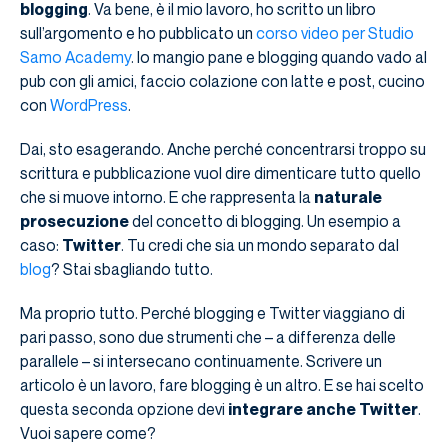
blogging
. Va bene, è il mio lavoro, ho scritto un libro
sull’argomento e ho pubblicato un
corso video per Studio
Samo Academy
. Io mangio pane e blogging quando vado al
pub con gli amici, faccio colazione con latte e post, cucino
con
WordPress
.
Dai, sto esagerando. Anche perché concentrarsi troppo su
scrittura e pubblicazione vuol dire dimenticare tutto quello
che si muove intorno. E che rappresenta la
naturale
prosecuzione
del concetto di blogging. Un esempio a
caso:
Twitter
. Tu credi che sia un mondo separato dal
blog
? Stai sbagliando tutto.
Ma proprio tutto. Perché blogging e Twitter viaggiano di
pari passo, sono due strumenti che – a differenza delle
parallele – si intersecano continuamente. Scrivere un
articolo è un lavoro, fare blogging è un altro. E se hai scelto
questa seconda opzione devi
integrare anche Twitter
.
Vuoi sapere come?