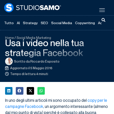
Tutto
AI
Strategy
SEO
Social Media
Copywriting
Advertisi
Home
/
Social Media Marketing
Usa i video nella tua
strategia Facebook
Scritto da
Riccardo Esposito
Aggiornato il 5 Maggio 2016
Tempo di lettura 4 minuti
In uno degli ultimi articoli mi sono occupato del
copy per le
campagne Facebook
, un argomento interessante (almeno
dal mio punto di vista) perché è collegato alla buona