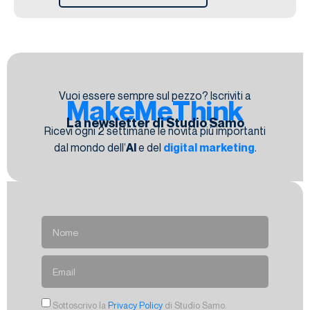
Vuoi essere sempre sul pezzo? Iscriviti a
MakeMeThink
La newsletter di Studio Samo
Ricevi ogni 2 settimane le novità più importanti
dal mondo dell’
AI
e del
digital marketing
.
Sottoscrivo la
Privacy Policy
di Studio Samo.