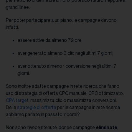
permettono di delineare un loro ipotetico futuro, neppure a
grandi linee.
Per poter partecipare a un piano, le campagne devono
infatti:
essere attive da almeno 72 ore;
aver generato almeno 3 clic negli ultimi 7 giorni;
aver ottenuto almeno 1 conversione negli ultimi 7
giorni.
Sono inoltre adatte campagne in rete ricerca che fanno
uso di strategia di offerta CPC manuale, CPC ottimizzato,
CPA
target
, massimizza clic o massimizza conversioni.
Delle
strategie di offerta
per le campagne in rete ricerca
abbiamo parlato in passato, ricordi?
Non sono invece ritenute idonee campagne
eliminate
,