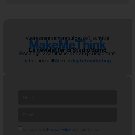
Vuoi essere sempre sul pezzo? Iscriviti a
MakeMeThink
La newsletter di Studio Samo
Ricevi ogni 2 settimane le novità più importanti
dal mondo dell’
AI
e del
digital marketing
.
Sottoscrivo la
Privacy Policy
di Studio Samo.