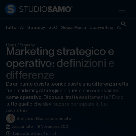
Tutto
AI
Strategy
SEO
Social Media
Copywriting
Advertisi
Home
/
Strategy
Marketing strategico e
operativo: definizioni e
differenze
Da un punto di vista teorico esiste una differenza netta
tra il marketing strategico e quello che conosciamo
come operativo. Di cosa si tratta esattamente? Ecco
tutto quello che devi sapere per iniziare la tua
avventura.
Scritto da
Riccardo Esposito
Aggiornato il 19 Novembre 2021
Tempo di lettura 4 minuti