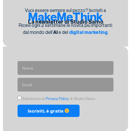
Vuoi essere sempre sul pezzo? Iscriviti a
MakeMeThink
La newsletter di Studio Samo
Ricevi ogni 2 settimane le novità più importanti
dal mondo dell’
AI
e del
digital marketing
.
Sottoscrivo la
Privacy Policy
di Studio Samo.
Iscriviti, è gratis