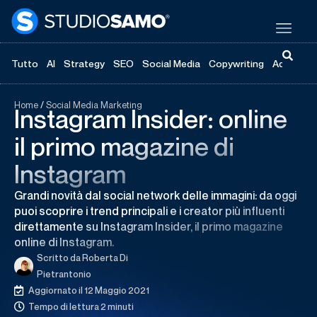
Tutto
AI
Strategy
SEO
Social Media
Copywriting
Advertisi
Home
/
Social Media Marketing
Instagram Insider: online
il primo magazine di
Instagram
Grandi novità dal social network delle immagini: da oggi
puoi scoprire i trend principali e i creator più influenti
direttamente su Instagram Insider, il primo magazine
online di Instagram.
Scritto da
Roberta Di
Pietrantonio
Aggiornato il 12 Maggio 2021
Tempo di lettura 2 minuti