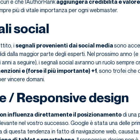
curi è che l’AuthorRank
aggiungerà credibilità e valore
mpre più di vitale importanza per ogni webmaster.
li social
tito, i
sono acce
segnali provenienti dai social media
idi dalla maggior parte degli esperti. Nel prossimo anno (e
 anni a seguire), i segnali social avranno un ruolo sempre 
, sono trofei che
enzioni e (forse il più importante) +1
er vincere domani.
le / Responsive design
di una 
on influenza direttamente il posizionamento
ilevante nel vostro successo. Google è stata una delle pr
 di questa tendenza in fatto di navigazione web, causata 
. Il responsive design non 
ione di tablet e smartphone