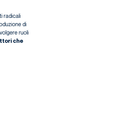
 radicali
roduzione di
olgere ruoli
ttori che