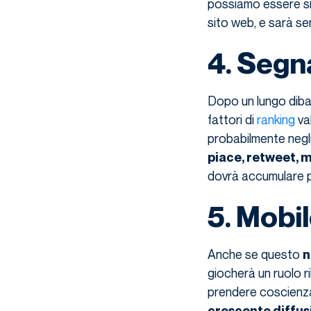
possiamo essere si
sito web, e sarà se
4. Segna
Dopo un lungo dibat
fattori di
ranking
val
probabilmente negli
piace, retweet, m
dovrà accumulare p
5. Mobi
Anche se questo
n
giocherà un ruolo r
prendere coscienza
crescente diffus