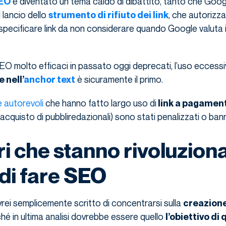
è diventato un tema caldo di dibattito, tanto che Goog
SEO
l lancio dello
, che autorizza 
strumento di rifiuto dei link
ecificare link da non considerare quando Google valuta il
EO molto efficaci in passato oggi deprecati, l’uso eccessi
è sicuramente il primo.
 nell’
anchor text
 autorevoli
che hanno fatto largo uso di
link a pagamen
acquisto di pubbliredazionali) sono stati penalizzati o bann
ori che stanno rivoluzio
 di fare SEO
rei semplicemente scritto di concentrarsi sulla
creazione
hé in ultima analisi dovrebbe essere quello
l’obiettivo di 