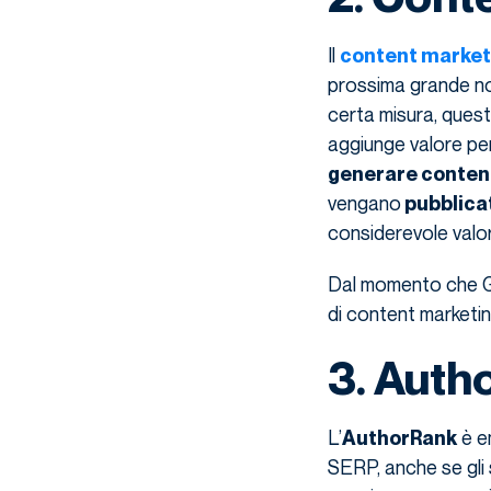
Il
content market
prossima grande nov
certa misura, quest
aggiunge valore per
generare contenut
vengano
pubblica
considerevole valo
Dal momento che Goo
di content marketi
3. Auth
L’
è e
AuthorRank
SERP, anche se gli 