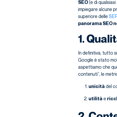
(e di qualsias
SEO
impiegare alcune pr
superiore delle
SE
panorama SEO nei
1. Quali
In definitiva, tutto s
Google è stato molt
aspettiamo che ques
contenuti”, le metri
del c
unicità
e
utilità
ric
2. Cont