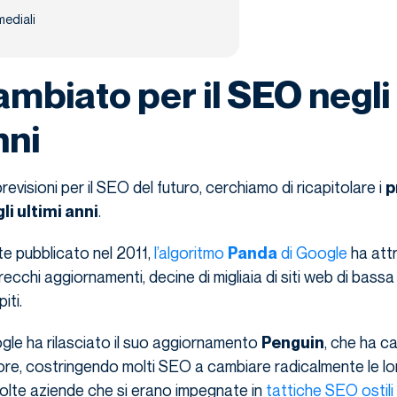
mediali
ambiato per il SEO negli
nni
 previsioni per il SEO del futuro, cerchiamo di ricapitolare i
p
.
i ultimi anni
te pubblicato nel 2011,
l’algoritmo
di Google
ha attr
Panda
recchi aggiornamenti, decine di migliaia di siti web di bassa
iti.
gle ha rilasciato il suo aggiornamento
, che ha ca
Penguin
ore, costringendo molti SEO a cambiare radicalmente le lo
Molte aziende che si erano impegnate in
tattiche SEO ostili