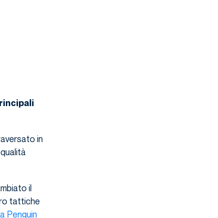
rincipali
aversato in
 qualità
mbiato il
ro tattiche
 a Penguin