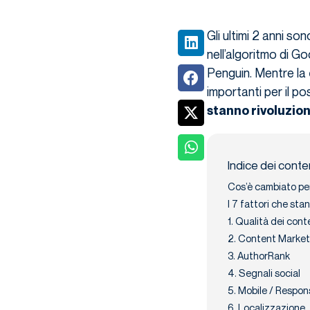
Gli ultimi 2 anni son
nell’algoritmo di Go
Penguin. Mentre la
importanti per il p
stanno rivoluzio
Indice dei conte
Cos’è cambiato per 
I 7 fattori che st
1. Qualità dei cont
2. Content Market
3. AuthorRank
4. Segnali social
5. Mobile / Respon
6. Localizzazione