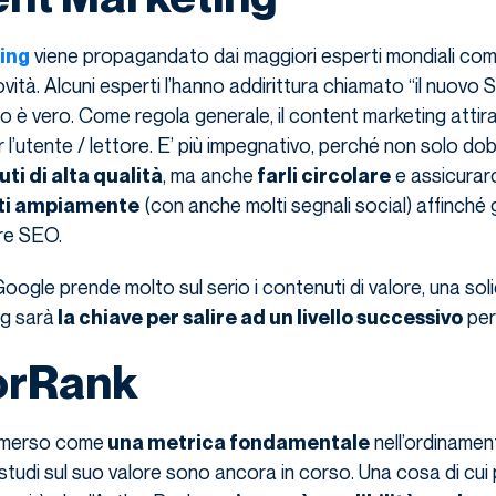
viene propagandato dai maggiori esperti mondiali com
ing
ità. Alcuni esperti l’hanno addirittura chiamato “il nuovo 
o è vero. Come regola generale, il content marketing attira 
 l’utente / lettore. E’ più impegnativo, perché non solo d
, ma anche
e assicurar
i di alta qualità
farli circolare
(con anche molti segnali social) affinché
ti ampiamente
re SEO.
gle prende molto sul serio i contenuti di valore, una sol
ng sarà
per
la chiave per salire ad un livello successivo
orRank
merso come
nell’ordinamen
una metrica fondamentale
studi sul suo valore sono ancora in corso. Una cosa di cui