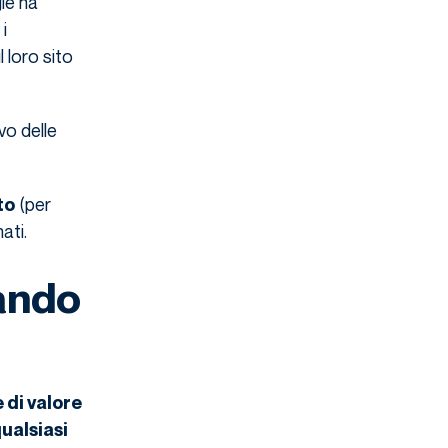
le ha
i
 loro sito
vo delle
(per
to
ati.
nando
 di valore
qualsiasi