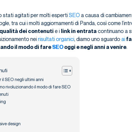
o stati agitati per molti esperti
SEO
a causa di cambiamenti
ogle, tra cui i molti aggiornamenti di Panda, così come l’int
e i
continuano a sv
qualità dei contenuti
link in entrata
osizionamento nei
risultati organici
, diamo uno sguardo
ai
fa
.
nando il modo di fare
SEO
oggi e negli anni a venire
nuti
il SEO negli ultimi anni
anno rivoluzionando il modo di fare SEO
enuti
ing
sive design