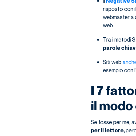
Il
Negative 
risposto con i
webmaster a sp
web.
Tra i metodi S
parole chiave
Siti web
anche
esempio con l’
I 7 fatt
il modo
Se fosse per me, av
perc
per il lettore,