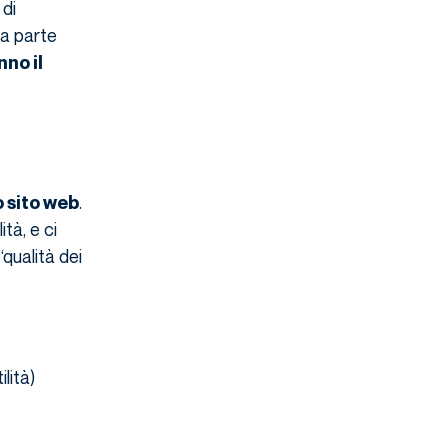
 di
la parte
no il
.
o sito web
tà, e ci
qualità dei
lità)