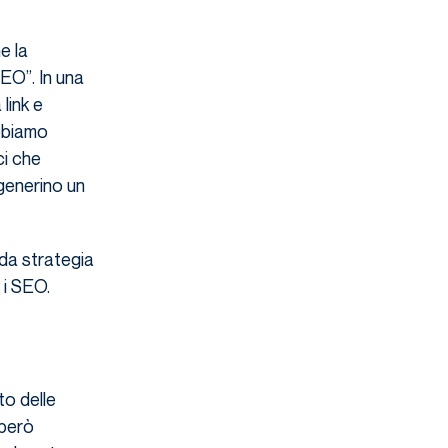
e la
SEO”. In una
link e
obbiamo
ci che
 generino un
ida strategia
 i SEO.
to delle
 però