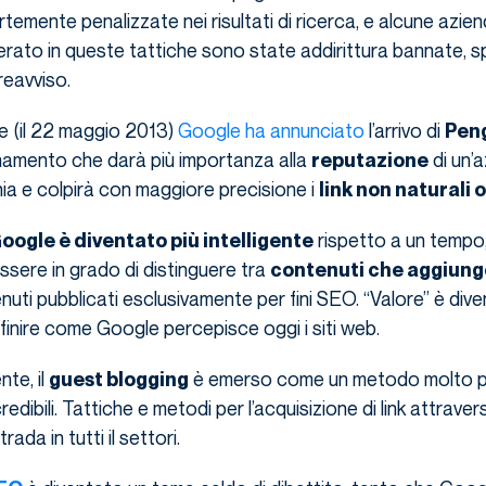
temente penalizzate nei risultati di ricerca, e alcune azie
rato in queste tattiche sono state addirittura bannate, 
reavviso.
 (il 22 maggio 2013)
Google ha annunciato
l’arrivo di
Peng
amento che darà più importanza alla
di un’a
reputazione
hia e colpirà con maggiore precisione i
link non naturali 
rispetto a un tempo,
oogle è diventato più intelligente
sere in grado di distinguere tra
contenuti che aggiung
uti pubblicati esclusivamente per fini SEO. “Valore” è div
inire come Google percepisce oggi i siti web.
te, il
è emerso come un metodo molto p
guest blogging
redibili. Tattiche e metodi per l’acquisizione di link attraver
ada in tutti il settori.