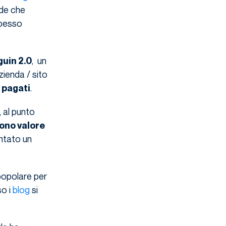
nde che
spesso
, un
uin 2.0
zienda / sito
.
o pagati
 al punto
ono valore
entato un
opolare per
so i
blog
si