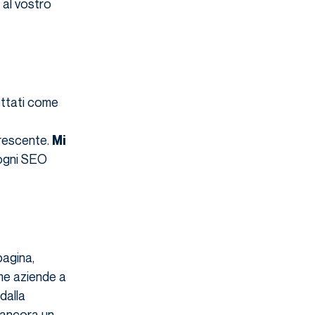
al vostro
ttati come
crescente.
Mi
 ogni SEO
pagina,
ime aziende a
dalla
è ancora un