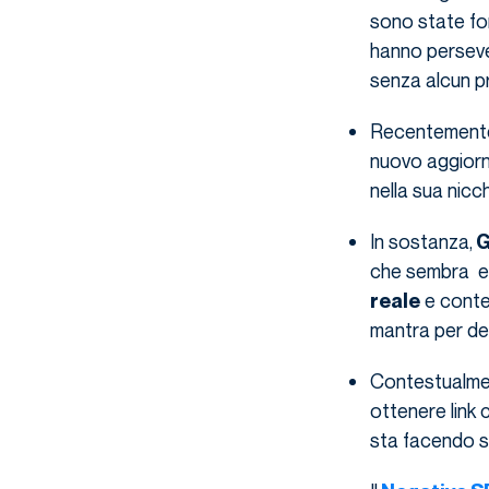
sono state for
hanno perseve
senza alcun p
Recentemente
nuovo aggiorn
nella sua nicc
In sostanza,
G
che sembra es
e conten
reale
mantra per def
Contestualmen
ottenere link c
sta facendo str