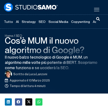
Tutto
AI
Strategy
SEO
Social Media
Copywriting
Advertisi
Home
/
SEO
Cos’è MUM il nuovo
algoritmo di Google?
Il nuovo balzo tecnologico di Google è MUM, un
algoritmo mille volte più potente di BERT. Scopriamo
come funziona e se ucciderà la SEO.
Scritto da
Luca Lanzoni
Aggiornato il 13 Marzo 2025
Tempo di lettura 4 minuti