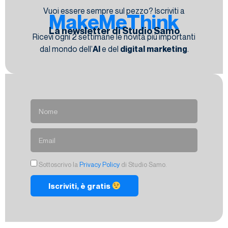
Vuoi essere sempre sul pezzo? Iscriviti a
MakeMeThink
La newsletter di Studio Samo
Ricevi ogni 2 settimane le novità più importanti
dal mondo dell’
AI
e del
digital marketing
.
Sottoscrivo la
Privacy Policy
di Studio Samo.
Iscriviti, è gratis