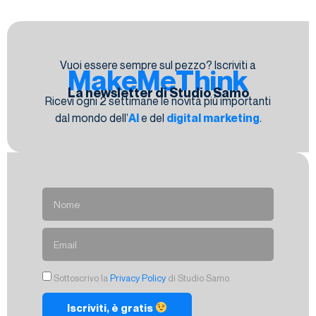
Vuoi essere sempre sul pezzo? Iscriviti a
MakeMeThink
La newsletter di Studio Samo
Ricevi ogni 2 settimane le novità più importanti
dal mondo dell’
AI
e del
digital marketing
.
Sottoscrivo la
Privacy Policy
di Studio Samo.
Iscriviti, è gratis