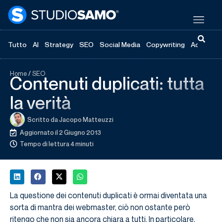
Tutto
AI
Strategy
SEO
Social Media
Copywriting
Advertisi
Home
/
SEO
Contenuti duplicati: tutta
la verità
Scritto da
Jacopo Matteuzzi
Aggiornato il 2 Giugno 2013
Tempo di lettura 4 minuti
La questione dei contenuti duplicati è ormai diventata una
sorta di mantra dei webmaster, ciò non ostante però
ritengo che non sia ancora chiara a tutti. In particolare,