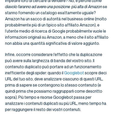
impedire loro di cercare di vendere? No, è perché
come
diavolo faranno ad avere una posizione più alta di Amazon
se
stanno fornendo un catalogo esattamente uguale?
Amazon ha un sacco di autorità nel business online (molto
probabilmente più di un tipico sito affiliato Amazon), e
l’utente medio di ricerca di Google probabilmente vuole le
informazioni originali su Amazon, a meno che il sito affiliato
non abbia una quantità significativa di valore aggiunto.
Infine, occorre considerare l’effetto che la duplicazione
può avere sulla larghezza di banda del vostro sito. Il
contenuto duplicato può portare ad un funzionamento
inefficiente degli spider: quando il
Googlebot
scopre dieci
URL del tuo sito, deve analizzare ciascuno di questi URL,
prima di sapere se contengono lo stesso contenuto (e
quindi prima che possiamo raggrupparli come descritto
sopra). Più tempo e risorse Googlebot passa per
analizzare i contenuti duplicati su più URL, meno tempo ha
per raggiungere il resto dei vostri contenuti.