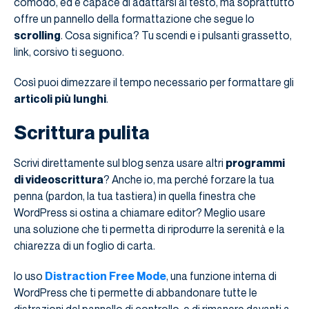
comodo, ed è capace di adattarsi al testo, ma soprattutto
offre un pannello della formattazione che segue lo
scrolling
. Cosa significa? Tu scendi e i pulsanti grassetto,
link, corsivo ti seguono.
Così puoi dimezzare il tempo necessario per formattare gli
articoli più lunghi
.
Scrittura pulita
Scrivi direttamente sul blog senza usare altri
programmi
di videoscrittura
? Anche io, ma perché forzare la tua
penna (pardon, la tua tastiera) in quella finestra che
WordPress si ostina a chiamare editor? Meglio usare
una soluzione che ti permetta di riprodurre la serenità e la
chiarezza di un foglio di carta.
Io uso
Distraction Free Mode
, una funzione interna di
WordPress che ti permette di abbandonare tutte le
distrazioni del pannello di controllo, e di rimanere davanti a