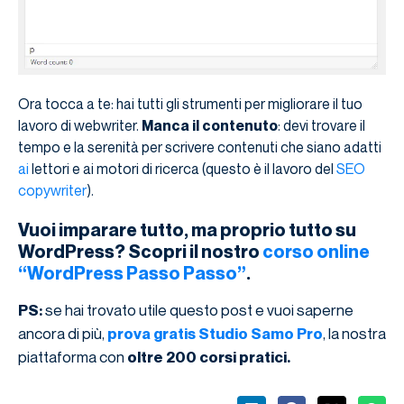
Ora tocca a te: hai tutti gli strumenti per migliorare il tuo
lavoro di webwriter.
Manca il contenuto
: devi trovare il
tempo e la serenità per scrivere contenuti che siano adatti
ai
lettori e ai motori di ricerca (questo è il lavoro del
SEO
copywriter
).
Vuoi imparare tutto, ma proprio tutto su
WordPress? Scopri il nostro
corso online
“WordPress Passo Passo”
.
se hai trovato utile questo post e vuoi saperne
PS:
ancora di più,
, la nostra
prova gratis Studio Samo Pro
piattaforma con
oltre 200 corsi pratici.