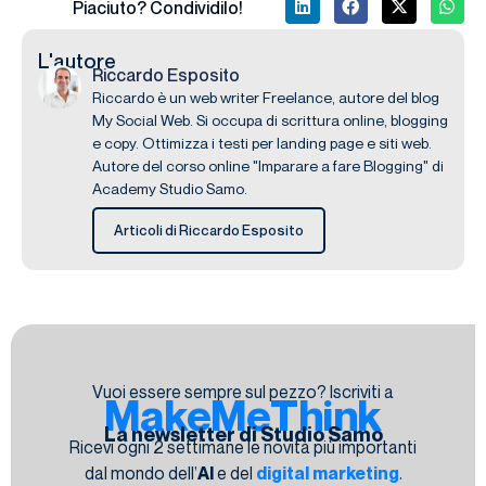
Piaciuto? Condividilo!
L'autore
Riccardo Esposito
Riccardo è un web writer Freelance, autore del blog
My Social Web. Si occupa di scrittura online, blogging
e copy. Ottimizza i testi per landing page e siti web.
Autore del corso online "Imparare a fare Blogging" di
Academy Studio Samo.
Articoli di Riccardo Esposito
Vuoi essere sempre sul pezzo? Iscriviti a
MakeMeThink
La newsletter di Studio Samo
Ricevi ogni 2 settimane le novità più importanti
dal mondo dell’
AI
e del
digital marketing
.