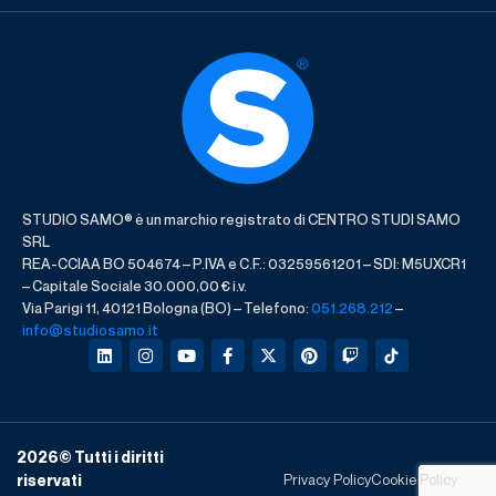
STUDIO SAMO® è un marchio registrato di CENTRO STUDI SAMO
SRL
REA-CCIAA BO 504674 – P.IVA e C.F.: 03259561201 – SDI: M5UXCR1
– Capitale Sociale 30.000,00 € i.v.
Via Parigi 11, 40121 Bologna (BO) – Telefono:
051.268.212
–
info@studiosamo.it
2026
© Tutti i diritti
Privacy Policy
Cookie Policy
riservati​