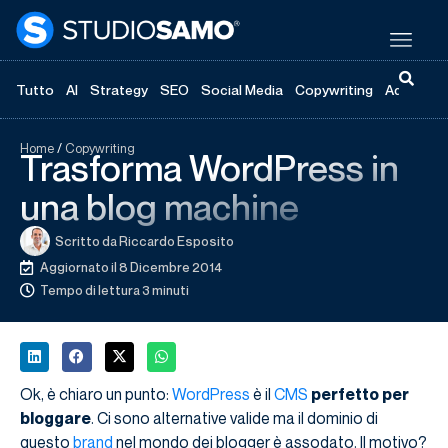
Tutto
AI
Strategy
SEO
Social Media
Copywriting
Advertisi
Home
/
Copywriting
Trasforma WordPress in
una blog machine
Scritto da
Riccardo Esposito
Aggiornato il 8 Dicembre 2014
Tempo di lettura 3 minuti
Ok, è chiaro un punto:
WordPress
è il
CMS
perfetto per
bloggare
. Ci sono alternative valide ma il dominio di
questo
brand
nel mondo dei blogger è assodato. Il motivo?