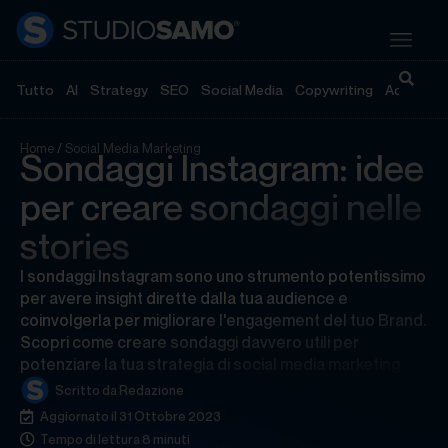
Tutto
AI
Strategy
SEO
Social Media
Copywriting
Advertisi
Home
/
Social Media Marketing
Sondaggi Instagram: idee
per creare sondaggi nelle
stories
I sondaggi Instagram sono uno strumento potentissimo
per avere insight dirette dalla tua audience e
coinvolgerla per migliorare l'engagement del tuo Brand.
Scopri come creare sondaggi davvero utili per
potenziare la tua strategia di social media marketing.
Scritto da
Redazione
Aggiornato il 31 Ottobre 2023
Tempo di lettura 8 minuti