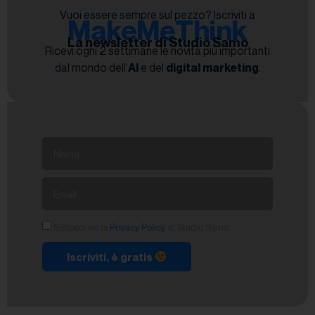
Vuoi essere sempre sul pezzo? Iscriviti a
MakeMeThink
La newsletter di Studio Samo
Ricevi ogni 2 settimane le novità più importanti
dal mondo dell’
AI
e del
digital marketing
.
Sottoscrivo la
Privacy Policy
di Studio Samo.
Iscriviti, è gratis