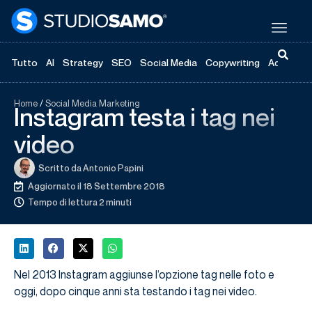
Tutto
AI
Strategy
SEO
Social Media
Copywriting
Advertisi
Home
/
Social Media Marketing
Instagram testa i tag nei
video
Scritto da
Antonio Papini
Aggiornato il 18 Settembre 2018
Tempo di lettura 2 minuti
Nel 2013 Instagram aggiunse l’opzione tag nelle foto e
oggi, dopo cinque anni sta testando i tag nei video.