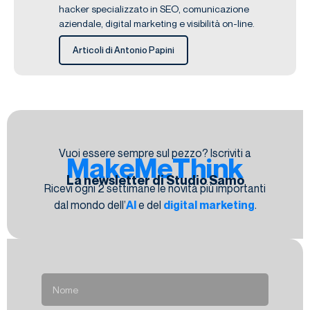
hacker specializzato in SEO, comunicazione
aziendale, digital marketing e visibilità on-line.
Articoli di Antonio Papini
Vuoi essere sempre sul pezzo? Iscriviti a
MakeMeThink
La newsletter di Studio Samo
Ricevi ogni 2 settimane le novità più importanti
dal mondo dell’
AI
e del
digital marketing
.