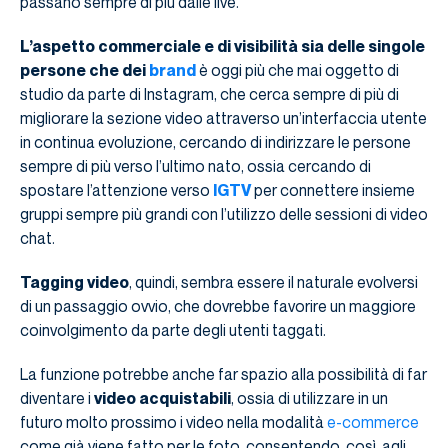
passano sempre di più dalle live.
L’aspetto commerciale e di visibilità sia delle singole
persone che dei
brand
è oggi più che mai oggetto di
studio da parte di Instagram, che cerca sempre di più di
migliorare la sezione video attraverso un’interfaccia utente
in continua evoluzione, cercando di indirizzare le persone
sempre di più verso l’ultimo nato, ossia cercando di
spostare l’attenzione verso
IGTV
per connettere insieme
gruppi sempre più grandi con l’utilizzo delle sessioni di video
chat.
Tagging video
, quindi, sembra essere il naturale evolversi
di un passaggio ovvio, che dovrebbe favorire un maggiore
coinvolgimento da parte degli utenti taggati.
La funzione potrebbe anche far spazio alla possibilità di far
diventare i
video acquistabili
, ossia di utilizzare in un
futuro molto prossimo i video nella modalità
e-commerce
come già viene fatto per le foto, consentendo, così, agli