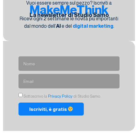
Vuoi essere sempre sul pezzo? Iscriviti a
MakeMeThink
La newsletter di Studio Samo
Ricevi ogni 2 settimane le novità più importanti
dal mondo dell’
AI
e del
digital marketing
.
Sottoscrivo la
Privacy Policy
di Studio Samo.
Iscriviti, è gratis