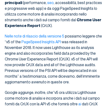
principali
(performance,
seo
, accessibilità, best practices
e progressive web app) e da oggi PageSpeed ​​Insights lo
utilizza come motore di analisi incorporando nello
strumento anche i dati sul campo forniti dal
Chrome User
Experience Report
(CrUX).
Nelle note di rilascio della versione 5
possiamo leggere che
“v5 of the
PageSpeed Insights
API
was released in
November 2018. It now uses Lighthouse as its analysis
engine and also incorporates field data provided by the
Chrome User Experience Report (CrUX). v5 of the API will
now provide CrUX data and all of the Lighthouse audits.
Previous versions of the PSI API will be deprecated in six
months” a testimonianza, come dicevamo, dell’imminente
aggiornamento avvenuto in queste ore.
Google aggiunge, inoltre, che”v5 ora utilizza Lighthouse
come motore di analisi e incorpora anche i dati sul campo
forniti da CrUX con la API v5 che fornirà oltre
ai
dati CrUX