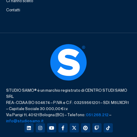
Ci hanno scelto
Contatti
STUDIO SAMO® è un marchio registrato di CENTRO STUDI SAMO
SRL
REA-CCIAA BO 504674 – P.IVA e C.F.: 03259561201 – SDI: M5UXCR1
– Capitale Sociale 30.000,00 € i.v.
Via Parigi 11, 40121 Bologna (BO) – Telefono:
051.268.212
–
info@studiosamo.it