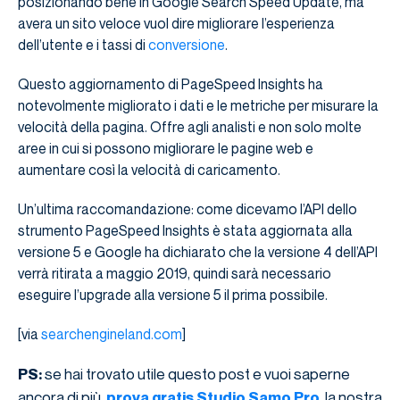
posizionando bene in Google Search Speed ​​Update, ma
avera un sito veloce vuol dire migliorare l’esperienza
dell’utente e i tassi di
conversione
.
Questo aggiornamento di PageSpeed ​​Insights ha
notevolmente migliorato i dati e le metriche per misurare la
velocità della pagina. Offre agli analisti e non solo molte
aree in cui si possono migliorare le pagine web e
aumentare così la velocità di caricamento.
Un’ultima raccomandazione: come dicevamo l’API dello
strumento PageSpeed ​​Insights è stata aggiornata alla
versione 5 e Google ha dichiarato che la versione 4 dell’API
verrà ritirata a maggio 2019, quindi sarà necessario
eseguire l’upgrade alla versione 5 il prima possibile.
[via
searchengineland.com
]
se hai trovato utile questo post e vuoi saperne
PS:
ancora di più,
, la nostra
prova gratis Studio Samo Pro