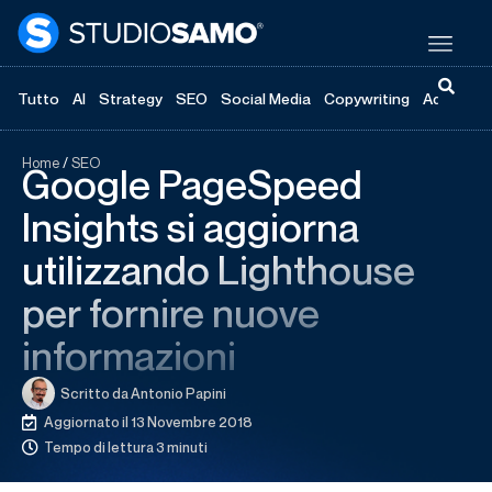
Tutto
AI
Strategy
SEO
Social Media
Copywriting
Advertisi
Home
/
SEO
Google PageSpeed
Insights si aggiorna
utilizzando Lighthouse
per fornire nuove
informazioni
Scritto da
Antonio Papini
Aggiornato il 13 Novembre 2018
Tempo di lettura 3 minuti